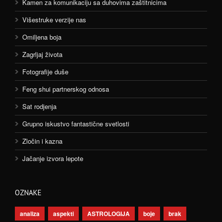
Kamen za komunikaciju sa duhovima zaštitnicima
Višestruke verzije nas
Omiljena boja
Zagrljaj života
Fotografije duše
Feng shui partnerskog odnosa
Sat rodjenja
Grupno iskustvo fantastične svetlosti
Zločin i kazna
Jačanje izvora lepote
OZNAKE
analiza
aspekti
ASTROLOGIJA
boje
brak