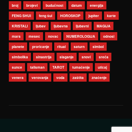
broj
brojevi
budućnost
datum
energija
FENG SHUI
feng šui
HOROSKOP
jupiter
karte
KRISTALI
ljubav
ljubavna
ljubavni
MAGIJA
mars
mesec
novac
NUMEROLOGIJA
odnosi
planete
proricanje
ritual
saturn
simbol
simbolika
sinastrija
slaganje
snovi
sreća
sunce
talisman
TAROT
tumačenje
uticaj
venera
verovanja
voda
zaštita
značenje