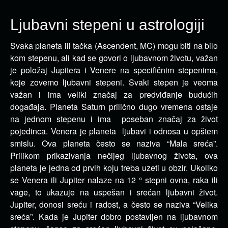
Ljubavni stepeni u astrologiji
Svaka planeta ili tačka (Ascendent, MC) mogu biti na bilo
kom stepenu, ali kad se govori o ljubavnom životu, važan
je položaj Jupitera i Venere na specifičnim stepenima,
koje zovemo ljubavni stepeni. Svaki stepen je veoma
važan i ima veliki značaj za predviđanje budućih
događaja. Planeta Saturn prilično dugo vremena ostaje
na jednom stepenu i ima poseban značaj za život
pojedinca. Venera je planeta ljubavi i odnosa u opštem
smislu. Ova planeta često se naziva “Mala sreća”.
Prilikom prikazivanja nečijeg ljubavnog života, ova
planeta je jedna od prvih koju treba uzeti u obzir. Ukoliko
se Venera ili Jupiter nalaze na 12 ° stepni ovna, raka ili
vage, to ukazuje na uspešan i srećan ljubavni život.
Jupiter, donosi sreću i radost, a često se naziva “Velika
sreća”. Kada je Jupiter dobro postavljen na ljubavnom