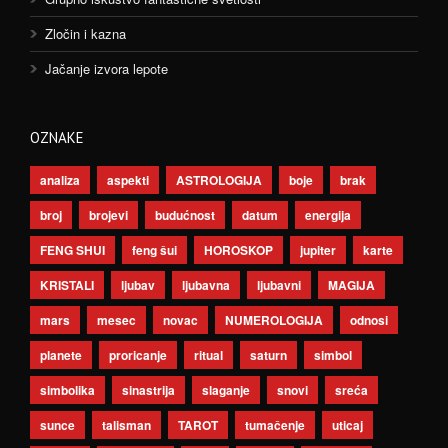
Zločin i kazna
Jačanje izvora lepote
OZNAKE
analiza
aspekti
ASTROLOGIJA
boje
brak
broj
brojevi
budućnost
datum
energija
FENG SHUI
feng šui
HOROSKOP
jupiter
karte
KRISTALI
ljubav
ljubavna
ljubavni
MAGIJA
mars
mesec
novac
NUMEROLOGIJA
odnosi
planete
proricanje
ritual
saturn
simbol
simbolika
sinastrija
slaganje
snovi
sreća
sunce
talisman
TAROT
tumačenje
uticaj