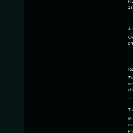
kr
za
Je
Ov
pr
Ri
Za
vr
ob
Tu
Ml
no
pr