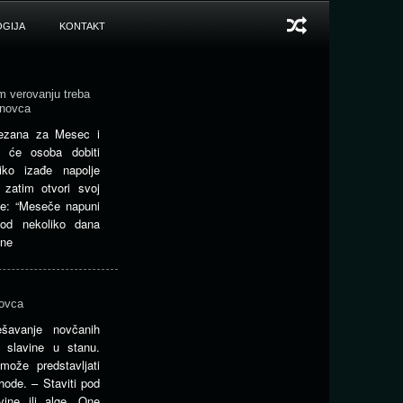
GIJA
KONTAKT
 verovanju treba
e novca
vezana za Mesec i
a će osoba dobiti
iko izađe napolje
zatim otvori svoj
že: “Meseče napuni
od nekoliko dana
 ne
novca
ešavanje novčanih
e slavine u stanu.
može predstavljati
hode. – Staviti pod
ine ili alge. One