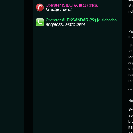
Mi
ne
Po
ma
Lj
te
iz
od
ut
na
no
Nu
Sv
sv
br
ka
da