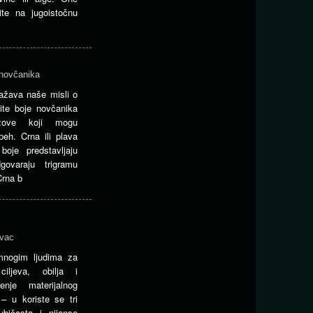
te na jugoistočnu
 novčanika
ažava naše misli o
ite boje novčanika
azove koji mogu
peh. Crna ili plava
oje predstavljaju
ovaraju trigramu
Crna b
ovac
nogim ljudima za
 ciljeva, obilja i
enje materijalnog
– u koriste se tri
ubičasta i nijanse