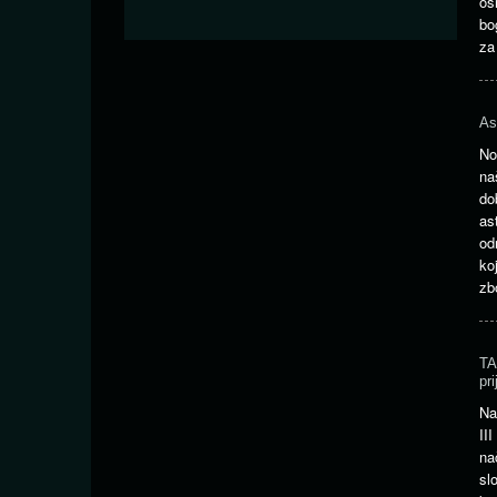
os
bo
za
As
No
na
do
as
od
ko
zb
TA
pr
Na
II
na
sl