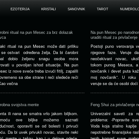
EZOTERIJA
KRISTALI
SANOVNIK
TAROT
NUMEROLO
robni ritual na pun Mesec za brz dolazak
Na pun Mesec po narodnom
vca
uraditi ritual za privlačenj
aki ritual na pun Mesec može dati priliku
Postoji puno verovanja 
 se ostvari određena želja. Da bi čarobni
njegove faze. Veruje d
tual dobio željenu snagu osoba mora
neočekivani novac, ukol
rovati u povoljan ishod situacije. Na pun
tokom punog Meseca, a 
sec iz nove sveće treba izvući fitilj, zapalili
novčanik i devet puta ka
tovremeno sa obe strane i reći sledeće reči
moj novčanik”. U roku 
Kao večna
veruje se da će osobi doći
robna svojstva mente
Feng Shui za privlačenje 
nta ili nana se smatra vrlo jakom biljkom.
Univerzalni saveti za r
omoću ove biljke možemo saznati
problema: -Popravite sv
dućnost, oporaviti se od bolesti i privući
Voda koja stalno kaplje 
eću. Da bi uvek privukli novac, stavite neki
nepotrebne finansijske ras
stić mente u tašnu, kao i u delove odeće.
tepih komad suve mahov