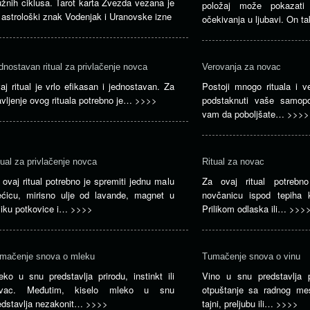
užnih ciklusa. Tarot karta Zvezda vezana je
položaj može pokazat
 astrološki znak Vodenjak i Uranovske izne
očekivanja u ljubavi. On t
dnostavan ritual za privlačenje novca
Verovanja za novac
aj ritual je vrlo efikasan i jednostavan. Za
Postoji mnogo rituala i v
avljenje ovog rituala potrebno je…
>>>>
podstaknuti vaše samop
vam da poboljšate…
>>>>
tual za privlačenje novca
Ritual za novac
 ovaj ritual potrebno je spremiti jednu malu
Za ovaj ritual potrebno
ećicu, mirisno ulje od lavande, magnet u
novčanicu ispod tepiha 
liku potkovice i…
>>>>
Prilikom odlaska ili…
>>>
mačenje snova o mleku
Tumačenje snova o vinu
eko u snu predstavlja prirodu, instinkt ili
Vino u snu predstavlja 
vac. Međutim, kiselo mleko u snu
otpuštanje sa radnog mes
edstavlja nezakonit…
>>>>
tajni, preljubu ili…
>>>>