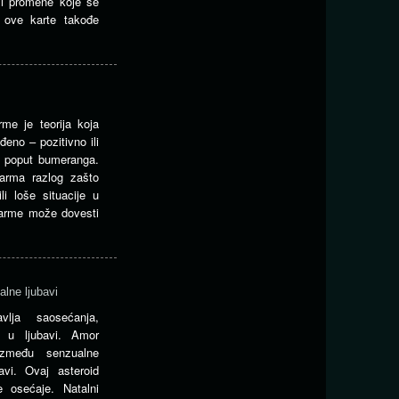
 i promene koje se
i ove karte takođe
rme je teorija koja
eno – pozitivno ili
e poput bumeranga.
karma razlog zašto
i loše situacije u
karme može dovesti
alne ljubavi
vlja saosećanja,
t u ljubavi. Amor
između senzualne
avi. Ovaj asteroid
e osećaje. Natalni