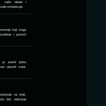
i naše ideale i
akođe simbolizuje
erovanja koji mogu
ouzdanje i pomoći
 je staviti jednu
kod ulaznih vrata.
>
pristanak na brak,
ta, laži, odavanje