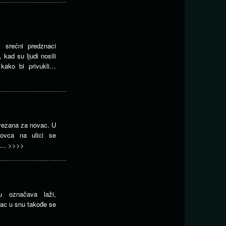
 srećni predznaci
 kad su ljudi nosili
 kako bi privukli…
vezana za novac. U
 novca na ulici se
m,…
>>>>
 označava laži,
ovac u snu takođe se