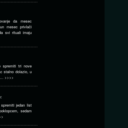
rovanje da mesec
Pun mesec privlači
a svi rituali imaju
e spremiti tri nove
 stalno dolazio, u
a,…
>>>>
ac
 spremiti jedan list
a poklopcem, sedam
>>