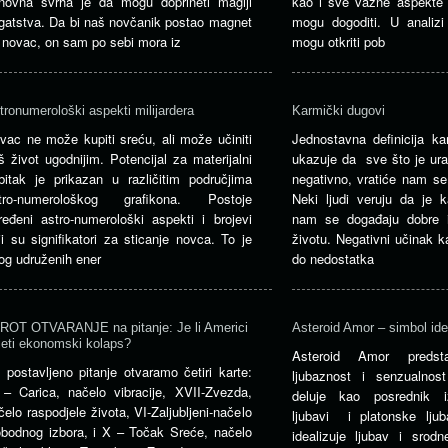
novna svrha je da mogu doprineti magiji
kao i sve važne aspekte
gatstva. Da bi naš novčanik postao magnet
mogu dogoditi. U analiz
 novac, on sam po sebi mora iz
mogu otkriti pob
tronumerološki aspekti milijardera
Karmički dugovi
vac ne može kupiti sreću, ali može učiniti
Jednostavna definicija ka
š život ugodnijim. Potencijal za materijalni
ukazuje da sve što je urađ
bitak je prikazan u različitim područjima
negativno, vratiće nam s
tro-numerološkog grafikona. Postoje
Neki ljudi veruju da je 
ređeni astro-numerološki aspekti i brojevi
nam se događaju dobre il
ji su signifikatori za sticanje novca. To je
životu. Negativni učinak 
og udruženih ener
do nedostatka
ROT OTVARANJE na pitanje: Je li Americi
Asteroid Amor – simbol ide
ijeti ekonomski kolaps?
Asteroid Amor predsta
 postavljeno pitanje otvaramo četiri karte:
ljubaznost i senzualnos
I – Carica, načelo vibracije, XVII-Zvezda,
deluje kao posrednik 
čelo raspodjele života, VI-Zaljubljeni-načelo
ljubavi i platonske ljub
obodnog izbora, i X – Točak Sreće, načelo
idealizuje ljubav i srodn