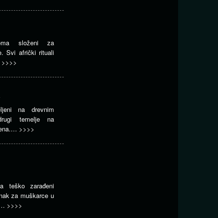
eoma složeni za
 Svi afrički rituali
…
>>>>
ljeni na drevnim
rugi temelje na
mena.…
>>>>
ja teško zarađeni
znak za muškarce u
za…
>>>>