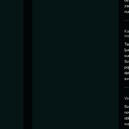
za
nu
Ka
ma
Ta
lj
su
Sv
po
de
sv
Ve
Sv
no
ob
ma