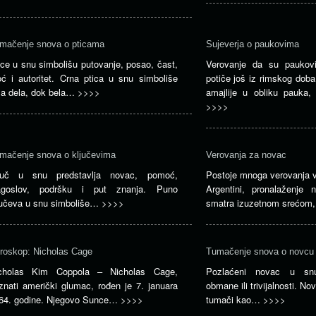
mačenje snova o pticama
Sujeverja o paukovima
ice u snu simbolišu putovanje, posao, čast,
Verovanje da su paukovi
ć i autoritet. Crna ptica u snu simboliše
potiče još iz rimskog doba,
ša dela, dok bela…
>>>>
amajlije u obliku pauka,
>>>>
mačenje snova o ključevima
Verovanja za novac
juč u snu predstavlja novac, pomoć,
Postoje mnoga verovanja 
agoslov, podršku i put znanja. Puno
Argentini, pronalaženje
jučeva u snu simboliše…
>>>>
smatra izuzetnom srećo
roskop: Nicholas Cage
Tumačenje snova o novcu
cholas Kim Coppola – Nicholas Cage,
Pozlaćeni novac u snu
znati američki glumac, rođen je 7. januara
obmane ili trivijalnosti. N
64. godine. Njegovo Sunce…
>>>>
tumači kao…
>>>>