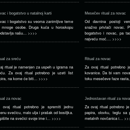
vac i bogatstvo u natalnoj karti
Mesečev ritual za novac
vac i bogatstvo su veoma zanimljive teme
Od davnina postoji ve
 mnoge osobe. Druga kuća u horoskopu
snažno privlači novac. 
edstavlja našu…
>>>>
bogatstvo i novac, pa tad
najveću moć.…
>>>>
tual za sreću
Ritual za novac
aj ritual je namenjen za uspeh u igrama na
Za ovaj ritual potrebno j
eću. Za ovaj ritual potrebno je uzeti list
kovanice. Da bi vam novac
pira, na kome će biti…
>>>>
toku mesečeve faze rast
tual za novac
Jednostavan ritual za nov
 ovaj ritual potrebno je spremiti jednu
Za ovaj ritual potrebno je
lenu svećicu, malo ulja i prašak od bosiljka.
papira, olovku, teglu s
pišite na svećici svoje ime i…
>>>>
metalnih novčanica i…
>>