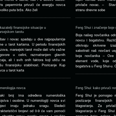
ris peperminta privući će energiju novca
privlače novac. – Stavi
koliko puta brže. Ako želi
stranu dnevne sobe
kazatelji finansijske situacije u
Feng Shui i značenje boje
rsejskom tarotu
Boja našeg novčanika odr
ubav i novac spadaju u dve najpopularnije
novcu i bogatstvu. Različ
me u tarot kartama. U periodu finansijskih
otkrivaju skrivene iz
azova, marsejski tarot može dati vrlo važne
sabotirati naš novčani us
govore u celini, razmatranjem glavnih
boja novčanika – Ove b
icaja, ali i svih onih faktora koji utiču na
element vode, koje odg
šu finansijsku stabilnost. Proricanje Kup
bogatstva u Feng Shui-u. 
vca u tarot karta
merologija novca
Feng Shui: kako privući n
aki broj ima određena numerološka
Feng Shui je pomogao m
ojstva i osobine. U numerologiji novca svi
postizanje finansijskih
ojevi imaju jednaku snagu. Sledeći
blagostanja. Za privlač
rakteristični brojevi od 0-9 će vam pomoći
blagostanja u Feng Shui 
 shvatite pravu magiju novca i naučite
osnovne boje: zelena, lj