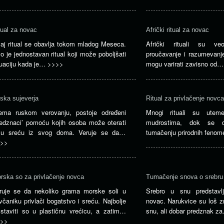
tual za novac
Afrički ritual za novac
aj ritual se obavlja tokom mladog Meseca.
Afrički rituali su v
o je jednostavan ritual koji može poboljšati
proučavanje i razumevanje.
tuaciju kada je…
>>>>
mogu varirati zavisno od
ska sujeverja
Ritual za privlačenje novca
ema ruskom verovanju, postoje određeni
Mnogi rituali su uteme
redznaci’ pomoću kojih osoba može oterati
mudrostima, dok se d
šu sreću iz svog doma. Veruje se da…
tumačenju prirodnih feno
>>
rska so za privlačenje novca
Tumačenje snova o srebru
ruje se da nekoliko grama morske soli u
Srebro u snu predstavl
včaniku privlači bogatstvo i sreću. Najbolje
novac. Narukvice su loš 
 staviti so u plastičnu vrećicu, a zatim…
snu, ali dobar predznak 
>>