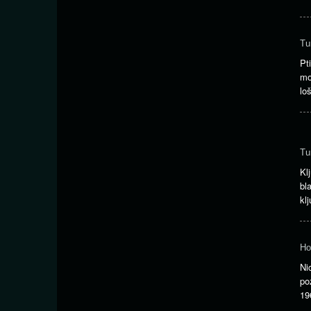
Tu
Pt
mo
lo
Tu
Kl
bl
kl
Ho
Ni
po
19