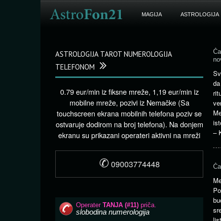
MAGIJA
ASTROLOGIJA
Ča
ASTROLOGIJA TAROT NUMEROLOGIJA
no
TELEFONOM
Sv
da
0.79 eur/min iz fiksne mreže, 1,19 eur/min iz
ri
mobilne mreže, pozivi iz Nemačke (Sa
ve
touchscreen ekrana mobilnih telefona poziv se
Me
is
ostvaruje dodirom na broj telefona). Na donjem
– 
ekranu su prikazani operateri aktivni na mreži
✆
09003774448
Ča
Me
P
bu
sr
li