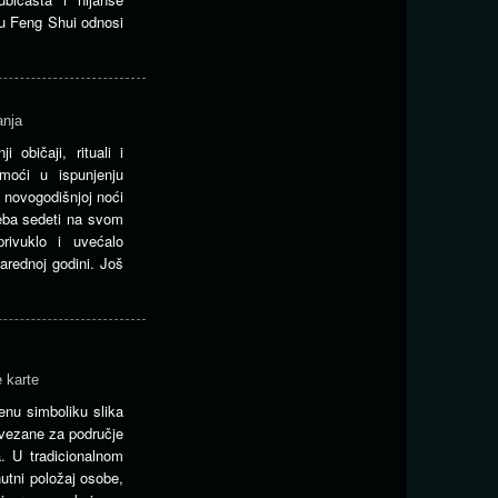
t u Feng Shui odnosi
anja
 običaji, rituali i
moći u ispunjenju
u novogodišnjoj noći
eba sedeti na svom
rivuklo i uvećalo
narednoj godini. Još
 karte
enu simboliku slika
 vezane za područje
ja. U tradicionalnom
utni položaj osobe,