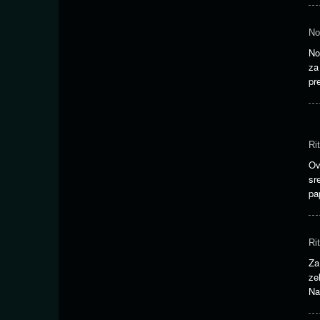
No
No
za
pr
Ri
Ov
sr
pa
Ri
Za
ze
Na