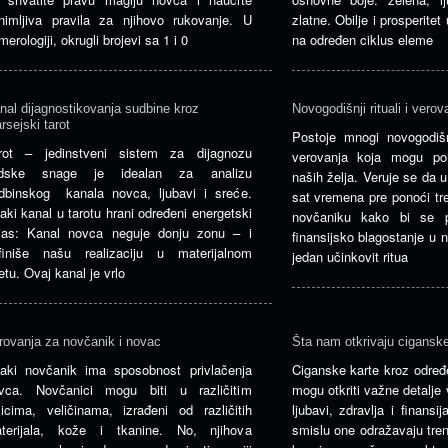
nimljiva pravila za njihovo rukovanje. U
zlatne. Obilje i prosperite
merologiji, okrugli brojevi sa 1 i 0
na određen ciklus eleme
nal dijagnostikovanja sudbine kroz
Novogodišnji rituali i verov
rsejski tarot
Postoje mnogi novogodišnji
rot – jedinstveni sistem za dijagnozu
verovanja koja mogu po
udske snage je idealan za analizu
naših želja. Veruje se da 
dbinskog kanala novca, ljubavi i sreće.
sat vremena pre ponoći tr
aki kanal u tarotu hrani određeni energetski
novčaniku kako bi se p
jas: Kanal novca neguje donju zonu – i
finansijsko blagostanje u 
finiše našu realizaciju u materijalnom
jedan učinkovit ritua
etu. Ovaj kanal je vrlo
rovanja za novčanik i novac
Šta nam otkrivaju ciganske
aki novčanik ima sposobnost privlačenja
Ciganske karte kroz određ
vca. Novčanici mogu biti u različitim
mogu otkriti važne detalje
licima, veličinama, izrađeni od različitih
ljubavi, zdravlja i finansi
terijala, kože i tkanine. No, njihova
smislu one odražavaju tren