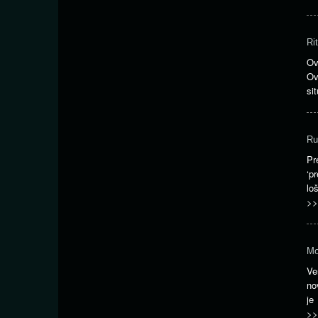
Ri
Ov
Ov
si
Ru
Pr
‘p
lo
>>
Mo
Ve
no
je
>>