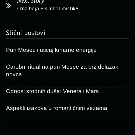
Next Story
Crna boja – simbol mistike
Slični postovi
Pun Mesec i uticaj lunarne energije
Čarobni ritual na pun Mesec za brz dolazak
novca
Odnosi srodnih duša: Venera i Mars
Aspekti izazova u romantičnim vezama