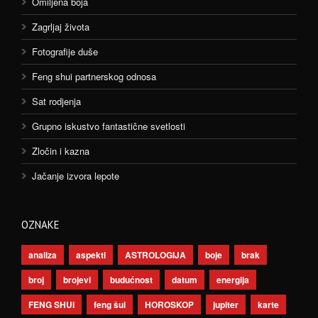
Omiljena boja
Zagrljaj života
Fotografije duše
Feng shui partnerskog odnosa
Sat rodjenja
Grupno iskustvo fantastične svetlosti
Zločin i kazna
Jačanje izvora lepote
OZNAKE
analiza
aspekti
ASTROLOGIJA
boje
brak
broj
brojevi
budućnost
datum
energija
FENG SHUI
feng šui
HOROSKOP
jupiter
karte