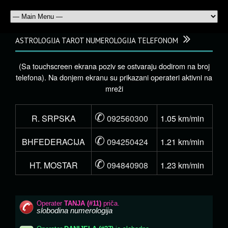
ASTROLOGIJA TAROT NUMEROLOGIJA TELEFONOM
(Sa touchscreen ekrana poziv se ostvaraju dodirom na broj
telefona). Na donjem ekranu su prikazani operateri aktivni na
mreži
✆
R. SRPSKA
092560300
1.05 km/min
✆
BHFEDERACIJA
094250424
1.21 km/min
✆
HT. MOSTAR
094840908
1.23 km/min