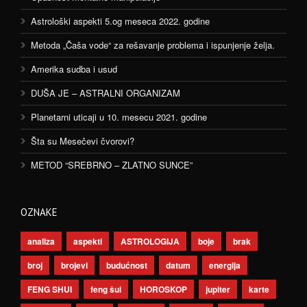
Astrološki aspekti 5.og meseca 2022. godine
Metoda „Čaša vode“ za rešavanje problema i ispunjenje želja.
Amerika sudba i usud
DUŠA JE – ASTRALNI ORGANIZAM
Planetarni uticaji u 10. mesecu 2021. godine
Šta su Mesečevi čvorovi?
METOD “SREBRNO – ZLATNO SUNCE”
OZNAKE
analiza
aspekti
ASTROLOGIJA
boje
brak
broj
brojevi
budućnost
datum
energija
FENG SHUI
feng šui
HOROSKOP
jupiter
karte