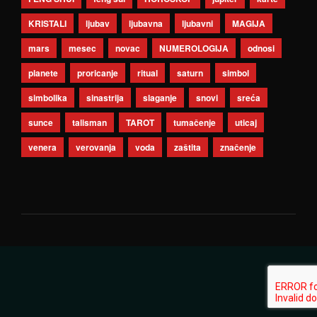
KRISTALI
ljubav
ljubavna
ljubavni
MAGIJA
mars
mesec
novac
NUMEROLOGIJA
odnosi
planete
proricanje
ritual
saturn
simbol
simbolika
sinastrija
slaganje
snovi
sreća
sunce
talisman
TAROT
tumačenje
uticaj
venera
verovanja
voda
zaštita
značenje