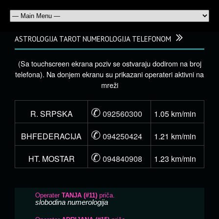
ASTROLOGIJA TAROT NUMEROLOGIJA TELEFONOM
(Sa touchscreen ekrana poziv se ostvaraju dodirom na broj
telefona). Na donjem ekranu su prikazani operateri aktivni na
mreži
✆
R. SRPSKA
092560300
1.05 km/min
✆
BHFEDERACIJA
094250424
1.21 km/min
✆
HT. MOSTAR
094840908
1.23 km/min