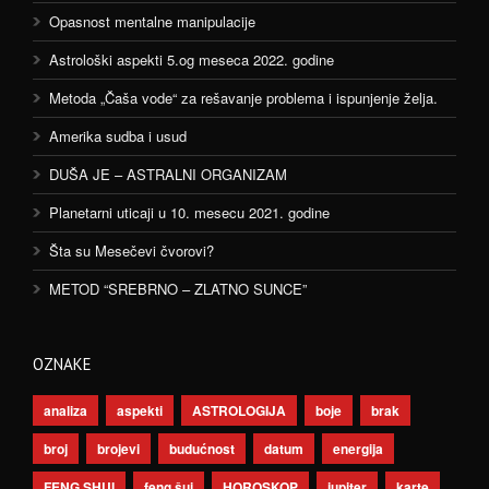
Opasnost mentalne manipulacije
Astrološki aspekti 5.og meseca 2022. godine
Metoda „Čaša vode“ za rešavanje problema i ispunjenje želja.
Amerika sudba i usud
DUŠA JE – ASTRALNI ORGANIZAM
Planetarni uticaji u 10. mesecu 2021. godine
Šta su Mesečevi čvorovi?
METOD “SREBRNO – ZLATNO SUNCE”
OZNAKE
analiza
aspekti
ASTROLOGIJA
boje
brak
broj
brojevi
budućnost
datum
energija
FENG SHUI
feng šui
HOROSKOP
jupiter
karte