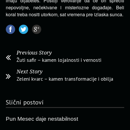
imaju dijabetes. Postoji verovanje da će on sprečiti
nepovoljne, nečekivane i misteriozne događaje. Beli
koral treba nositi utorkom, sat vremena pre izlaska sunca.
Previous Story
Žuti safir – kamen lojalnosti i vernosti
Next Story
Zeleni kvarc – kamen transformacije i obilja
Slični postovi
Pun Mesec daje nestabilnost