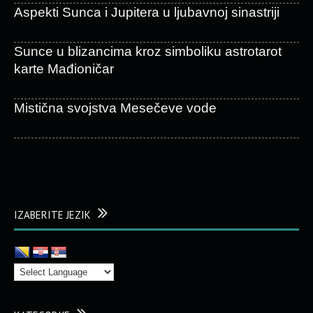
Aspekti Sunca i Jupitera u ljubavnoj sinastriji
Sunce u blizancima kroz simboliku astrotarot
karte Mađioničar
Mistična svojstva Mesečeve vode
IZABERITE JEZIK