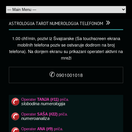
ASTROLOGIJA TAROT NUMEROLOGIJA TELEFONOM
1.00 chf/min, pozivi iz Švajcarske (Sa touchscreen ekrana
mobilnih telefona poziv se ostvaruje dodirom na broj
telefona). Na donjem ekranu su prikazani operateri aktivni na
mreži
✆
0901001018