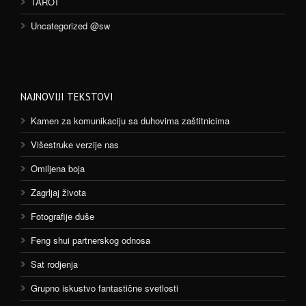
TAROT
Uncategorized @sw
NAJNOVIJI TEKSTOVI
Kamen za komunikaciju sa duhovima zaštitnicima
Višestruke verzije nas
Omiljena boja
Zagrljaj života
Fotografije duše
Feng shui partnerskog odnosa
Sat rodjenja
Grupno iskustvo fantastične svetlosti