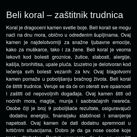
Beli koral – zaštitnik trudnica
Koral je dragoceni kamen svetle boje. Beli korali se mogu
naći na dnu mora, obično u određenim šupljinama.
Ovaj
kamen je najdelotvorniji za snažne ljubavne emocije,
kako za muškarce, tako i za žene. Beli koral je veoma
lekovit kod bolesti groznice, žutice, slabosti, alergije,
kašlja, bronhitisa, upale pluća. Izuzetno je delotvoran kod
lečenja svih bolesti vezanih za krv. Ovaj blagotvorni
kamen pomaže u poboljšanju bračnog života. Beli koral
će štititi trudnice. Veruje se da će on oterati sve opasnosti
i zaštiti od nepovoljnih događaja. Ovaj kamen štiti od
noćnih mora, magije, munja i saobraćajnih nesreća.
Osobe čiji je broj 9 poboljšaće rezultate, osiguravajući
dodatnu energiju, finansijsku stabilnost i smanjenje
napetosti. Ovaj kamen će dati dodatnu spremnost u
kritičnim situacijama. Dobro je da ga nose osobe koje