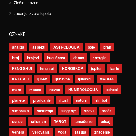
Zločin i kazna
Jačanje izvora lepote
OZNAKE
analiza
aspekti
ASTROLOGIJA
boje
brak
broj
brojevi
budućnost
datum
energija
FENG SHUI
feng šui
HOROSKOP
jupiter
karte
KRISTALI
ljubav
ljubavna
ljubavni
MAGIJA
mars
mesec
novac
NUMEROLOGIJA
odnosi
planete
proricanje
ritual
saturn
simbol
simbolika
sinastrija
slaganje
snovi
sreća
sunce
talisman
TAROT
tumačenje
uticaj
venera
verovanja
voda
zaštita
značenje