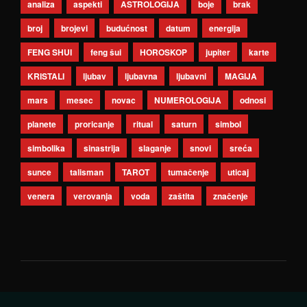
analiza
aspekti
ASTROLOGIJA
boje
brak
broj
brojevi
budućnost
datum
energija
FENG SHUI
feng šui
HOROSKOP
jupiter
karte
KRISTALI
ljubav
ljubavna
ljubavni
MAGIJA
mars
mesec
novac
NUMEROLOGIJA
odnosi
planete
proricanje
ritual
saturn
simbol
simbolika
sinastrija
slaganje
snovi
sreća
sunce
talisman
TAROT
tumačenje
uticaj
venera
verovanja
voda
zaštita
značenje