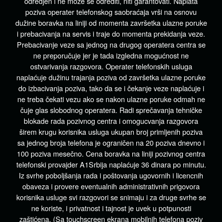
odredjen i ne može se odrediti, niti garantovati. Naplata
poziva operater telefonskog saobraćaja vrši na osnovu
dužine boravka na liniji od momenta završetka ulazne poruke
i prebacivanja na servis i traje do momenta prekidanja veze.
Prebacivanje veze sa jednog na drugog operatera centra se
ne preporučuje jer je tada izgledna mogućnost ne
ostvarivanja razgovora. Operater telefonskih usluga
naplaćuje dužinu trajanja poziva od završetka ulazne poruke
do izbacivanja poziva, tako da se i čekanje veze naplaćuje i
ne treba čekati vezu ako se nakon ulazne poruke odmah ne
čuje glas slobodnog operatera. Radi sprečavanja tehničke
blokade rada pozivnog centra i omogucvanja razgovora
širem krugu korisnika usluga ukupan broj primljenih poziva
sa jednog broja telefona je ograničen na 20 poziva dnevno i
100 poziva mesečno. Cena boravka na liniji pozivnog centra
telefonski provajder A1Srbija naplaćuje 36 dinara po minutu.
Iz svrhe poboljšanja rada i poštovanja ugovornih i licencnih
obaveza i provere eventualnih administrativnih prigovora
korisnika usluge svi razgovori se snimaju i za druge svrhe se
ne koriste, i privatnost i tajnost je uvek u potpunosti
zaštićena. (Sa touchscreen ekrana mobilnih telefona poziv