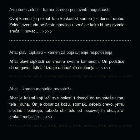
Aventurin zeleni – kamen sreće i poslovnih mogućnosti
Ovaj kamen je poznat kao kockarski kamen jer donosi sreću.
Zeleni aventurin se često stavljao u vrećice kako bi se prizvala
sreća ili novac.…
>>>>
Ahat plavi čipkasti – kamen za popravljanje raspoloženja
Ahat plavi čipkasti se smatra svetim kamenom. On podstiče
da se govori istina i izraze unutrašnja osećanja.…
>>>>
Ahat – kamen mentalne ravnoteže
Ahat je kristal koji leči sve bolesti i dovodi do ravnoteže uma,
tela i duha. On je dobar za kožu, stomak, debelo crevo, jetru,
slezinu i bubrege, takođe štiti telo od nepovoljnih uticaja x-
zraka i radijacije.…
>>>