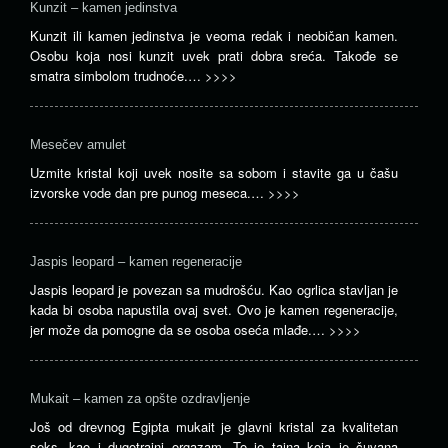
Kunzit – kamen jedinstva
Kunzit ili kamen jedinstva je veoma redak i neobičan kamen.
Osobu koja nosi kunzit uvek prati dobra sreća. Takođe se
smatra simbolom trudnoće.…
>>>>
Mesečev amulet
Uzmite kristal koji uvek nosite sa sobom i stavite ga u čašu
izvorske vode dan pre punog meseca.…
>>>>
Jaspis leopard – kamen regeneracije
Jaspis leopard je povezan sa mudrošću. Kao ogrlica stavljan je
kada bi osoba napustila ovaj svet. Ovo je kamen regeneracije,
jer može da pomogne da se osoba oseća mlađe.…
>>>>
Mukait – kamen za opšte ozdravljenje
Još od drevnog Egipta mukait je glavni kristal za kvalitetan
seks, kao i dugotrajni orgazam. To je tajna koja je čuvana