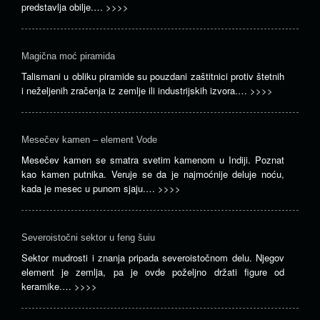
predstavlja obilje.…
>>>>
Magična moć piramida
Talismani u obliku piramide su pouzdani zaštitnici protiv štetnih
i neželjenih zračenja iz zemlje ili industrijskih izvora.…
>>>>
Mesečev kamen – element Vode
Mesečev kamen se smatra svetim kamenom u Indiji. Poznat
kao kamen putnika. Veruje se da je najmoćnije deluje noću,
kada je mesec u punom sjaju.…
>>>>
Severoistočni sektor u feng šuiu
Sektor mudrosti i znanja pripada severoistočnom delu. Njegov
element je zemlja, pa je ovde poželjno držati figure od
keramike.…
>>>>