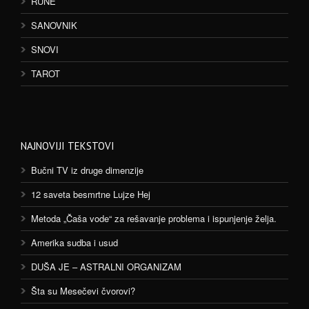
RUNE
SANOVNIK
SNOVI
TAROT
NAJNOVIJI TEKSTOVI
Bučni TV iz druge dimenzije
12 saveta besmrtne Lujze Hej
Metoda „Čaša vode“ za rešavanje problema i ispunjenje želja.
Amerika sudba i usud
DUŠA JE – ASTRALNI ORGANIZAM
Šta su Mesečevi čvorovi?