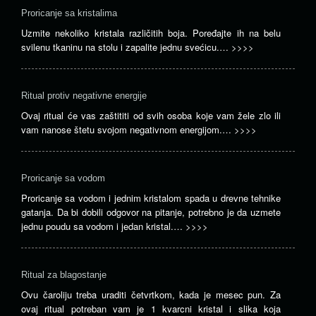
Proricanje sa kristalima
Uzmite nekoliko kristala različitih boja. Poređajte ih na belu
svilenu tkaninu na stolu i zapalite jednu svećicu.…
>>>>
Ritual protiv negativne energije
Ovaj ritual će vas zaštititi od svih osoba koje vam žele zlo ili
vam nanose štetu svojom negativnom energijom.…
>>>>
Proricanje sa vodom
Proricanje sa vodom i jednim kristalom spada u drevne tehnike
gatanja. Da bi dobili odgovor na pitanje, potrebno je da uzmete
jednu poudu sa vodom i jedan kristal.…
>>>>
Ritual za blagostanje
Ovu čaroliju treba uraditi četvrtkom, kada je mesec pun. Za
ovaj ritual potreban vam je 1 kvarcni kristal i slika koja