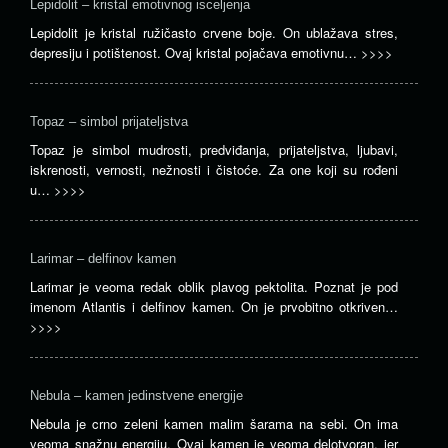
Lepidolit – kristal emotivnog isceljenja
Lepidolit je kristal ružičasto crvene boje. On ublažava stres,
depresiju i potištenost. Ovaj kristal pojačava emotivnu…
>>>>
Topaz – simbol prijateljstva
Topaz je simbol mudrosti, predviđanja, prijateljstva, ljubavi,
iskrenosti, vernosti, nežnosti i čistoće. Za one koji su rođeni
u…
>>>>
Larimar – delfinov kamen
Larimar je veoma redak oblik plavog pektolita. Poznat je pod
imenom Atlantis i delfinov kamen. On je prvobitno otkriven…
>>>>
Nebula – kamen jedinstvene energije
Nebula je crno zeleni kamen malim šarama na sebi. On ima
veoma snažnu energiju. Ovaj kamen je veoma delotvoran, jer