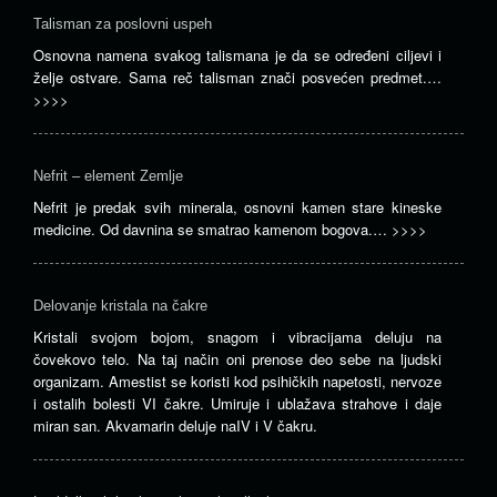
Talisman za poslovni uspeh
Osnovna namena svakog talismana je da se određeni ciljevi i
želje ostvare. Sama reč talisman znači posvećen predmet.…
>>>>
Nefrit – element Zemlje
Nefrit je predak svih minerala, osnovni kamen stare kineske
medicine. Od davnina se smatrao kamenom bogova.…
>>>>
Delovanje kristala na čakre
Kristali svojom bojom, snagom i vibracijama deluju na
čovekovo telo. Na taj način oni prenose deo sebe na ljudski
organizam. Amestist se koristi kod psihičkih napetosti, nervoze
i ostalih bolesti VI čakre. Umiruje i ublažava strahove i daje
miran san. Akvamarin deluje naIV i V čakru.