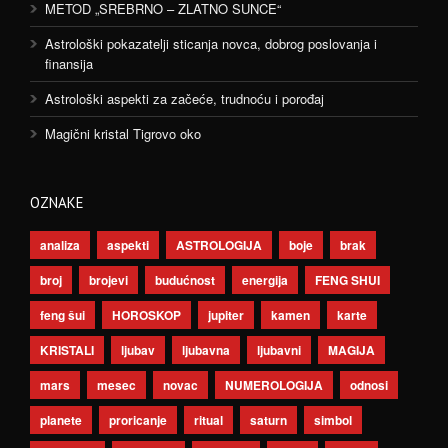
METOD „SREBRNO – ZLATNO SUNCE“
Astrološki pokazatelji sticanja novca, dobrog poslovanja i
finansija
Astrološki aspekti za začeće, trudnoću i porođaj
Magični kristal Tigrovo oko
OZNAKE
analiza
aspekti
ASTROLOGIJA
boje
brak
broj
brojevi
budućnost
energija
FENG SHUI
feng šui
HOROSKOP
jupiter
kamen
karte
KRISTALI
ljubav
ljubavna
ljubavni
MAGIJA
mars
mesec
novac
NUMEROLOGIJA
odnosi
planete
proricanje
ritual
saturn
simbol