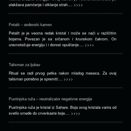
olakšava pamćenje i otklanja strah.…
>>>>
Petalit – anđeoski kamen
Petalit je je veoma redak kristal i može se naći u različitim
bojama. Povezan je sa srčanom i krunskom čakrom. On
uravnotežuje energiju i i donosi opuštanje.…
>>>>
Talisman za ljubav
Ritual se radi prvog petka nakon mladog meseca. Za ovaj
talisman potrebno je spremiti:…
>>>>
Pustinjska ruža – neutralizator negativne energije
Pustinjska ruža je kristal iz Sahare. Boja ovog kristala varira od
svetlo smeđe do crvenkaste boje.…
>>>>