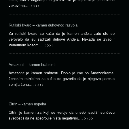
vekovima.…
>>>>
Rutilski kvarc – kamen duhovnog razvoja
Za rutilski kvarc se kaže da je kamen anđela zato što se
verovalo da su sadržali duhove Anđela. Nekada se zvao i
Venerinom kosom.…
>>>>
Amazonit – kamen hrabrosti
Amazonit je kamen hrabrosti. Dobio je ime po Amazonkama,
ženskim ratnicima zato što se govorilo da je njegovo poreklo
zemlja žena.…
>>>>
Citrin – kamen uspeha
Citrin je kamen za koji se veruje da u sebi sadrži sunčevu
svetlost i da ne apsorbuje ništa negativno.…
>>>>