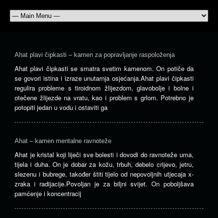
Ahat plavi čipkasti – kamen za popravljanje raspoloženja
Ahat plavi čipkasti se smatra svetim kamenom. On potiče da
se govori istina i izraze unutarnja osjećanja.Ahat plavi čipkasti
regulira probleme s tiroidnom žlijezdom, glavobolje i bolne i
otečene žlijezde na vratu, kao i problem s grlom. Potrebno je
potopiti jedan u vodu i ostaviti ga
Ahat – kamen mentalne ravnoteže
Ahat je kristal koji liječi sve bolesti i dovodi do ravnoteže uma,
tijela i duha. On je dobar za kožu, trbuh, debelo crijevo, jetru,
slezenu i bubrege, također štiti tijelo od nepovoljnih utjecaja x-
zraka i radijacije.Povoljan je za biljni svijet. On poboljšava
pamćenje i koncentracij