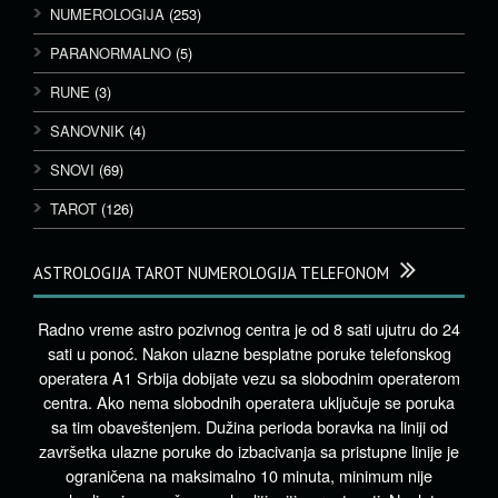
NUMEROLOGIJA
(253)
PARANORMALNO
(5)
RUNE
(3)
SANOVNIK
(4)
SNOVI
(69)
TAROT
(126)
ASTROLOGIJA TAROT NUMEROLOGIJA TELEFONOM
Radno vreme astro pozivnog centra je od 8 sati ujutru do 24
sati u ponoć. Nakon ulazne besplatne poruke telefonskog
operatera A1 Srbija dobijate vezu sa slobodnim operaterom
centra. Ako nema slobodnih operatera uključuje se poruka
sa tim obaveštenjem. Dužina perioda boravka na liniji od
završetka ulazne poruke do izbacivanja sa pristupne linije je
ograničena na maksimalno 10 minuta, minimum nije