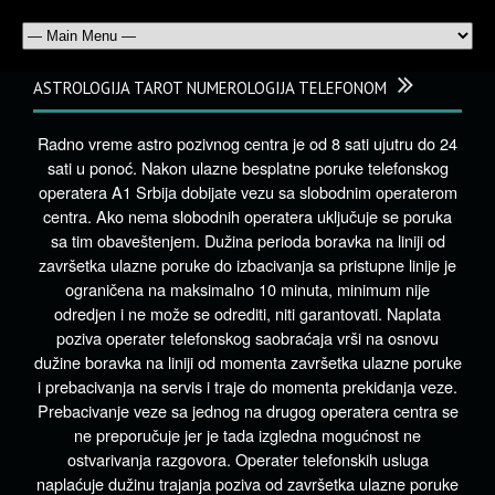
ASTROLOGIJA TAROT NUMEROLOGIJA TELEFONOM
Radno vreme astro pozivnog centra je od 8 sati ujutru do 24
sati u ponoć. Nakon ulazne besplatne poruke telefonskog
operatera A1 Srbija dobijate vezu sa slobodnim operaterom
centra. Ako nema slobodnih operatera uključuje se poruka
sa tim obaveštenjem. Dužina perioda boravka na liniji od
završetka ulazne poruke do izbacivanja sa pristupne linije je
ograničena na maksimalno 10 minuta, minimum nije
odredjen i ne može se odrediti, niti garantovati. Naplata
poziva operater telefonskog saobraćaja vrši na osnovu
dužine boravka na liniji od momenta završetka ulazne poruke
i prebacivanja na servis i traje do momenta prekidanja veze.
Prebacivanje veze sa jednog na drugog operatera centra se
ne preporučuje jer je tada izgledna mogućnost ne
ostvarivanja razgovora. Operater telefonskih usluga
naplaćuje dužinu trajanja poziva od završetka ulazne poruke