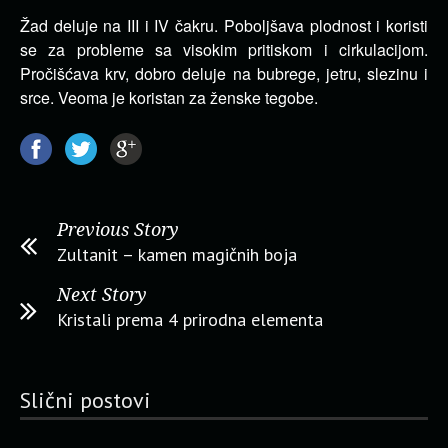
Žad deluje na III i IV čakru. Poboljšava plodnost i koristi
se za probleme sa visokim pritiskom i cirkulacijom.
Pročišćava krv, dobro deluje na bubrege, jetru, slezinu i
srce. Veoma je koristan za ženske tegobe.
Previous Story
Zultanit – kamen magičnih boja
Next Story
Kristali prema 4 prirodna elementa
Slični postovi