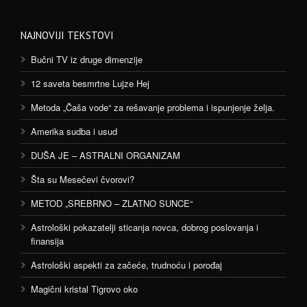
NAJNOVIJI TEKSTOVI
Bučni TV iz druge dimenzije
12 saveta besmrtne Lujze Hej
Metoda „Čaša vode“ za rešavanje problema i ispunjenje želja.
Amerika sudba i usud
DUŠA JE – ASTRALNI ORGANIZAM
Šta su Mesečevi čvorovi?
METOD „SREBRNO – ZLATNO SUNCE“
Astrološki pokazatelji sticanja novca, dobrog poslovanja i
finansija
Astrološki aspekti za začeće, trudnoću i porođaj
Magični kristal Tigrovo oko