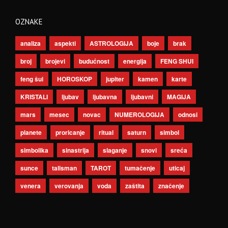
OZNAKE
analiza
aspekti
ASTROLOGIJA
boje
brak
broj
brojevi
budućnost
energija
FENG SHUI
feng šui
HOROSKOP
jupiter
kamen
karte
KRISTALI
ljubav
ljubavna
ljubavni
MAGIJA
mars
mesec
novac
NUMEROLOGIJA
odnosi
planete
proricanje
ritual
saturn
simbol
simbolika
sinastrija
slaganje
snovi
sreća
sunce
talisman
TAROT
tumačenje
uticaj
venera
verovanja
voda
zaštita
značenje