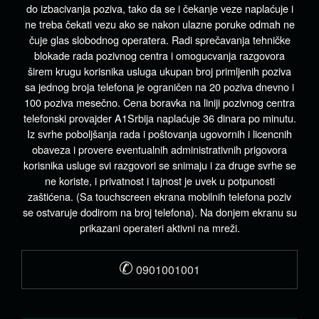
do izbacivanja poziva, tako da se i čekanje veze naplaćuje i
ne treba čekati vezu ako se nakon ulazne poruke odmah ne
čuje glas slobodnog operatera. Radi sprečavanja tehničke
blokade rada pozivnog centra i omogucvanja razgovora
širem krugu korisnika usluga ukupan broj primljenih poziva
sa jednog broja telefona je ograničen na 20 poziva dnevno i
100 poziva mesečno. Cena boravka na liniji pozivnog centra
telefonski provajder A1Srbija naplaćuje 36 dinara po minutu.
Iz svrhe poboljšanja rada i poštovanja ugovornih i licencnih
obaveza i provere eventualnih administrativnih prigovora
korisnika usluge svi razgovori se snimaju i za druge svrhe se
ne koriste, i privatnost i tajnost je uvek u potpunosti
zaštićena. (Sa touchscreen ekrana mobilnih telefona poziv
se ostvaruje dodirom na broj telefona). Na donjem ekranu su
prikazani operateri aktivni na mreži.
✆
0901001001