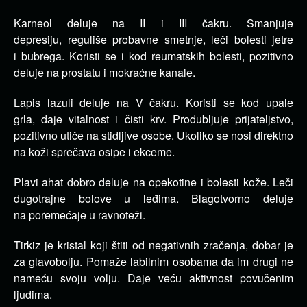
Karneol deluje na II i III čakru. Smanjuje
depresiju, reguliše probavne smetnje, leči bolesti jetre
i bubrega. Koristi se i kod reumatskih bolesti, pozitivno
deluje na prostatu i mokraćne kanale.
Lapis lazuli deluje na V čakru. Koristi se kod upale
grla, daje vitalnost i čisti krv. Produbljuje prijateljstvo,
pozitivno utiče na stidljive osobe. Ukoliko se nosi direktno
na koži sprečava osipe i ekceme.
Plavi ahat dobro deluje na opekotine i bolesti kože. Leči
dugotrajne bolove u leđima. Blagotvorno deluje
na poremećaje u ravnoteži.
Tirkiz je kristal koji štiti od negativnih zračenja, dobar je
za glavobolju. Pomaže labilnim osobama da im drugi ne
nameću svoju volju. Daje veću aktivnost povučenim
ljudima.