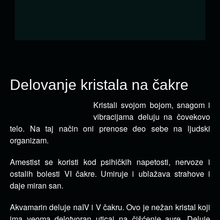
Delovanje kristala na čakre
Kristali svojom bojom, snagom i
vibracijama deluju na čovekovo
telo. Na taj način oni prenose deo sebe na ljudski
organizam.
Amestist se koristi kod psihičkih napetosti, nervoze i
ostalih bolesti VI čakre. Umiruje i ublažava strahove i
daje miran san.
Akvamarin deluje naIV i V čakru. Ovo je nežan kristal koji
ima veoma delotvoran uticaj na čišćenje aure. Deluje