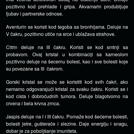
pozitivno kod prehlade i gripa. Akvamarin produbljuje
ljubav i partnerske odnose.
Aventurin se koristi kod tegoba sa bronhijama. Deluje na
V čakru, pozitivno utiče na srce i ublažava strahove.
Citrin deluje na III čakru. Koristi se kod smtnji sa
probavom. Ovaj kristal u kombinaciji sa karneolom
pozitivno deluje na šecernu bolest, kao i sve bolesti koje
su povezane sa III čakrom.
Gorski kristal se može se koristiti kod svih čakri, ako
nemamo odgovarajući kristal za svaku čakru. Koristi se i
kod cista i dobroćudnih tumora. Deluje blagotvorno na
crvena i bela krvna zrnca.
Jaspis deluje na I i III čakru. Pomaže kod šećerne bolesti,
bolesti jetre, gušterače i slezine. Daje energiju i snagu,
dobar je za poboljšanje imuniteta.