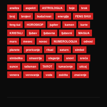
analiza
aspekti
ASTROLOGIJA
boje
brak
broj
brojevi
budućnost
energija
FENG SHUI
feng šui
HOROSKOP
jupiter
kamen
karte
KRISTALI
ljubav
ljubavna
ljubavni
MAGIJA
mars
mesec
novac
NUMEROLOGIJA
odnosi
planete
proricanje
ritual
saturn
simbol
simbolika
sinastrija
slaganje
snovi
sreća
sunce
talisman
TAROT
tumačenje
uticaj
venera
verovanja
voda
zaštita
značenje