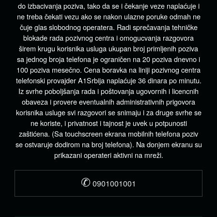
do izbacivanja poziva, tako da se i čekanje veze naplaćuje i
ne treba čekati vezu ako se nakon ulazne poruke odmah ne
čuje glas slobodnog operatera. Radi sprečavanja tehničke
blokade rada pozivnog centra i omogucvanja razgovora
širem krugu korisnika usluga ukupan broj primljenih poziva
sa jednog broja telefona je ograničen na 20 poziva dnevno i
100 poziva mesečno. Cena boravka na liniji pozivnog centra
telefonski provajder A1Srbija naplaćuje 36 dinara po minutu.
Iz svrhe poboljšanja rada i poštovanja ugovornih i licencnih
obaveza i provere eventualnih administrativnih prigovora
korisnika usluge svi razgovori se snimaju i za druge svrhe se
ne koriste, i privatnost i tajnost je uvek u potpunosti
zaštićena. (Sa touchscreen ekrana mobilnih telefona poziv
se ostvaruje dodirom na broj telefona). Na donjem ekranu su
prikazani operateri aktivni na mreži.
✆
0901001001