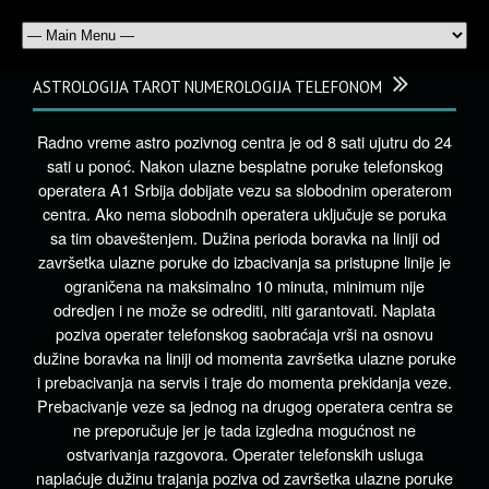
ASTROLOGIJA TAROT NUMEROLOGIJA TELEFONOM
Radno vreme astro pozivnog centra je od 8 sati ujutru do 24
sati u ponoć. Nakon ulazne besplatne poruke telefonskog
operatera A1 Srbija dobijate vezu sa slobodnim operaterom
centra. Ako nema slobodnih operatera uključuje se poruka
sa tim obaveštenjem. Dužina perioda boravka na liniji od
završetka ulazne poruke do izbacivanja sa pristupne linije je
ograničena na maksimalno 10 minuta, minimum nije
odredjen i ne može se odrediti, niti garantovati. Naplata
poziva operater telefonskog saobraćaja vrši na osnovu
dužine boravka na liniji od momenta završetka ulazne poruke
i prebacivanja na servis i traje do momenta prekidanja veze.
Prebacivanje veze sa jednog na drugog operatera centra se
ne preporučuje jer je tada izgledna mogućnost ne
ostvarivanja razgovora. Operater telefonskih usluga
naplaćuje dužinu trajanja poziva od završetka ulazne poruke