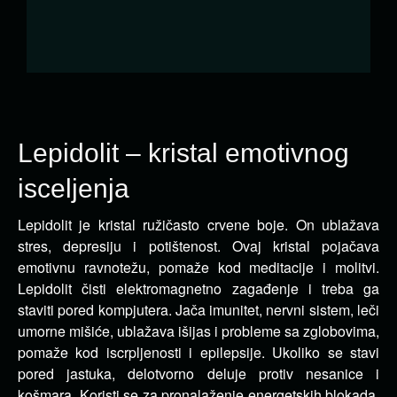
Lepidolit – kristal emotivnog
isceljenja
Lepidolit je kristal ružičasto crvene boje. On ublažava
stres, depresiju i potištenost. Ovaj kristal pojačava
emotivnu
ravnotežu, pomaže kod meditacije i molitvi.
Lepidolit čisti elektromagnetno zagađenje i treba ga
staviti pored kompjutera. Jača imunitet, nervni sistem, leči
umorne mišiće, ublažava išijas i probleme sa zglobovima,
pomaže kod iscrpljenosti i epilepsije. Ukoliko se stavi
pored jastuka, delotvorno deluje protiv nesanice i
košmara. Koristi se za pronalaženje energetskih blokada.