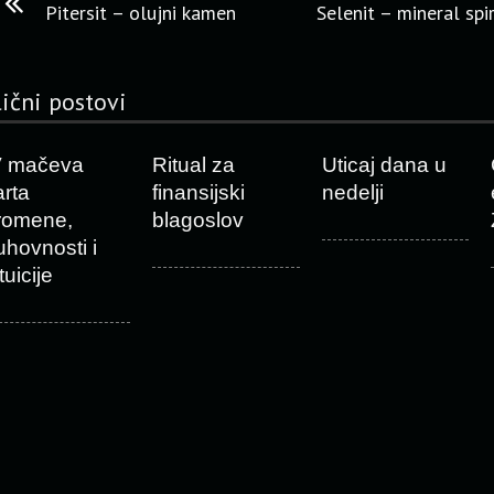
Pitersit – olujni kamen
Selenit – mineral spi
lični postovi
V mačeva
Ritual za
Uticaj dana u
arta
finansijski
nedelji
romene,
blagoslov
uhovnosti i
tuicije