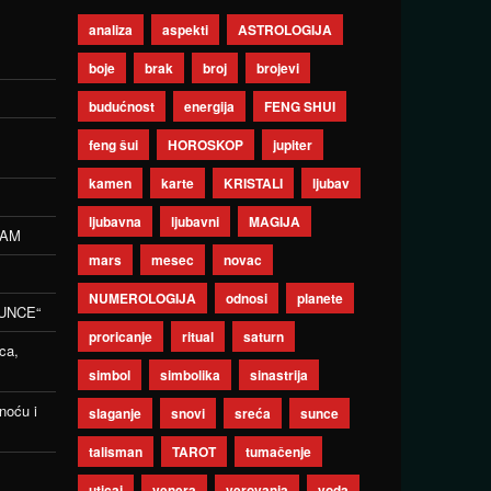
analiza
aspekti
ASTROLOGIJA
boje
brak
broj
brojevi
budućnost
energija
FENG SHUI
feng šui
HOROSKOP
jupiter
kamen
karte
KRISTALI
ljubav
ljubavna
ljubavni
MAGIJA
ZAM
mars
mesec
novac
NUMEROLOGIJA
odnosi
planete
UNCE“
proricanje
ritual
saturn
ca,
simbol
simbolika
sinastrija
noću i
slaganje
snovi
sreća
sunce
talisman
TAROT
tumačenje
uticaj
venera
verovanja
voda