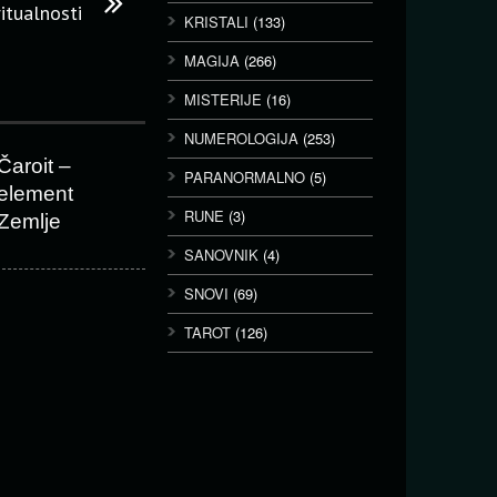
ritualnosti
KRISTALI
(133)
MAGIJA
(266)
MISTERIJE
(16)
NUMEROLOGIJA
(253)
Čaroit –
PARANORMALNO
(5)
element
RUNE
(3)
Zemlje
SANOVNIK
(4)
SNOVI
(69)
TAROT
(126)