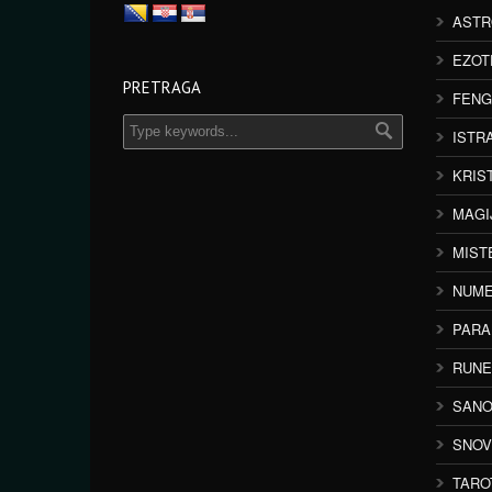
ASTR
EZOT
PRETRAGA
FENG
ISTR
KRIS
MAGI
MIST
NUME
PAR
RUNE
SANO
SNOV
TARO