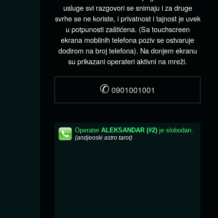
usluge svi razgovori se snimaju i za druge
svrhe se ne koriste, i privatnost i tajnost je uvek
u potpunosti zaštićena. (Sa touchscreen
ekrana mobilnih telefona poziv se ostvaruje
dodirom na broj telefona). Na donjem ekranu
su prikazani operateri aktivni na mreži.
✆
0901001001