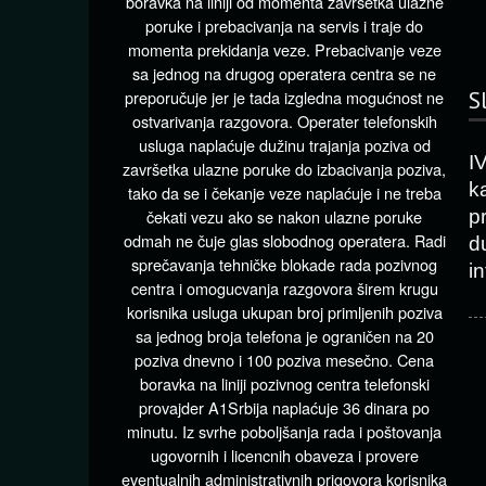
boravka na liniji od momenta završetka ulazne
poruke i prebacivanja na servis i traje do
momenta prekidanja veze. Prebacivanje veze
sa jednog na drugog operatera centra se ne
S
preporučuje jer je tada izgledna mogućnost ne
ostvarivanja razgovora. Operater telefonskih
usluga naplaćuje dužinu trajanja poziva od
I
završetka ulazne poruke do izbacivanja poziva,
k
tako da se i čekanje veze naplaćuje i ne treba
čekati vezu ako se nakon ulazne poruke
p
odmah ne čuje glas slobodnog operatera. Radi
d
sprečavanja tehničke blokade rada pozivnog
in
centra i omogucvanja razgovora širem krugu
korisnika usluga ukupan broj primljenih poziva
sa jednog broja telefona je ograničen na 20
poziva dnevno i 100 poziva mesečno. Cena
boravka na liniji pozivnog centra telefonski
provajder A1Srbija naplaćuje 36 dinara po
minutu. Iz svrhe poboljšanja rada i poštovanja
ugovornih i licencnih obaveza i provere
eventualnih administrativnih prigovora korisnika