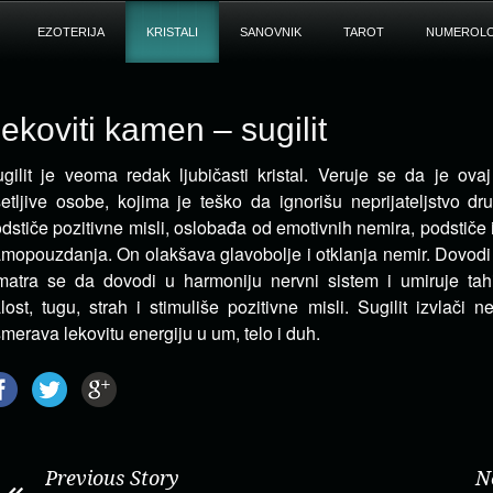
EZOTERIJA
KRISTALI
SANOVNIK
TAROT
NUMEROLO
ekoviti kamen – sugilit
gilit je veoma redak ljubičasti kristal. Veruje se da je ova
etljive osobe, kojima je teško da ignorišu neprijateljstvo dr
dstiče pozitivne misli, oslobađa od emotivnih nemira, podstiče i
mopouzdanja. On olakšava glavobolje i otklanja nemir. Dovodi 
atra se da dovodi u harmoniju nervni sistem i umiruje tahi
lost, tugu, strah i stimuliše pozitivne misli. Sugilit izvlači n
merava lekovitu energiju u um, telo i duh.
Previous Story
N