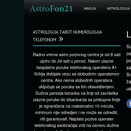
MAGIJA
ASTROLOGIJA
ASTROLOGIJA TAROT NUMEROLOGIJA
L
TELEFONOM
Su
os
Radno vreme astro pozivnog centra je od 8 sati
po
ujutru do 24 sati u ponoć. Nakon ulazne
besplatne poruke telefonskog operatera A1
sa
Srbija dobijate vezu sa slobodnim operaterom
Sm
centra. Ako nema slobodnih operatera
ža
uključuje se poruka sa tim obaveštenjem.
us
Dužina perioda boravka na liniji od završetka
ulazne poruke do izbacivanja sa pristupne linije
je ograničena na maksimalno 10 minuta,
minimum nije odredjen i ne može se odrediti,
niti garantovati. Naplata poziva operater
telefonskog saobraćaja vrši na osnovu dužine