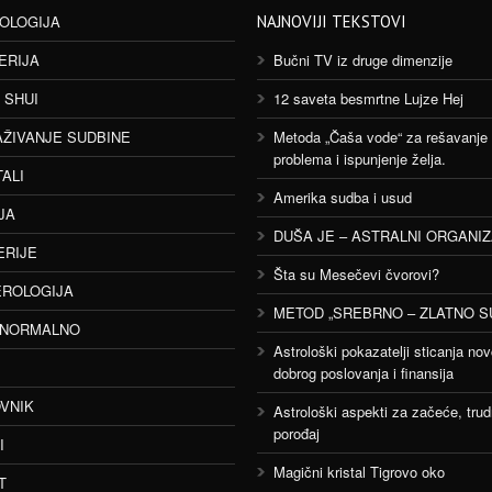
OLOGIJA
NAJNOVIJI TEKSTOVI
ERIJA
Bučni TV iz druge dimenzije
 SHUI
12 saveta besmrtne Lujze Hej
AŽIVANJE SUDBINE
Metoda „Čaša vode“ za rešavanje
problema i ispunjenje želja.
TALI
Amerika sudba i usud
JA
DUŠA JE – ASTRALNI ORGANI
ERIJE
Šta su Mesečevi čvorovi?
ROLOGIJA
METOD „SREBRNO – ZLATNO S
ANORMALNO
Astrološki pokazatelji sticanja nov
dobrog poslovanja i finansija
VNIK
Astrološki aspekti za začeće, trud
porođaj
I
Magični kristal Tigrovo oko
T