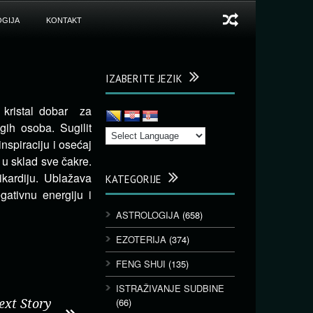
GIJA
KONTAKT
IZABERITE JEZIK
j kristal dobar za
ugih osoba.
Sugilit
nspiraciju i osećaj
u sklad sve čakre.
kardiju. Ublažava
KATEGORIJE
egativnu energiju i
ASTROLOGIJA
(658)
EZOTERIJA
(374)
FENG SHUI
(135)
ISTRAŽIVANJE SUDBINE
(66)
ext Story