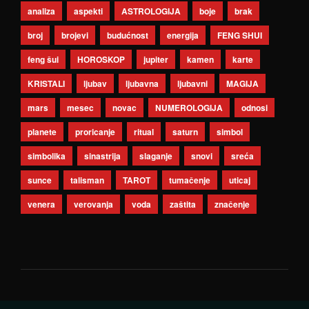
analiza
aspekti
ASTROLOGIJA
boje
brak
broj
brojevi
budućnost
energija
FENG SHUI
feng šui
HOROSKOP
jupiter
kamen
karte
KRISTALI
ljubav
ljubavna
ljubavni
MAGIJA
mars
mesec
novac
NUMEROLOGIJA
odnosi
planete
proricanje
ritual
saturn
simbol
simbolika
sinastrija
slaganje
snovi
sreća
sunce
talisman
TAROT
tumačenje
uticaj
venera
verovanja
voda
zaštita
značenje