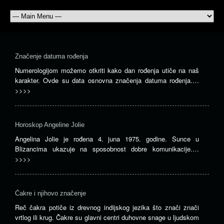
Značenje datuma rođenja
Numerologijom možemo otkriti kako dan rođenja utiče na naš
karakter. Ovde su data osnovna značenja datuma rođenja.…
>>>>
Horoskop Angeline Jolie
Angelina Jolie je rođena 4. juna 1975. godine. Sunce u
Blizancima ukazuje na sposobnost dobre komunikacije.…
>>>>
Čakre i njihovo značenje
Reč čakra potiče iz drevnog indijskog jezika što znači znači
vrtlog ili krug. Čakre su glavni centri duhovne snage u ljudskom