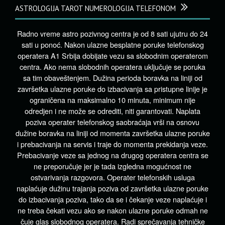
ASTROLOGIJA TAROT NUMEROLOGIJA TELEFONOM
Radno vreme astro pozivnog centra je od 8 sati ujutru do 24
sati u ponoć. Nakon ulazne besplatne poruke telefonskog
operatera A1 Srbija dobijate vezu sa slobodnim operaterom
centra. Ako nema slobodnih operatera uključuje se poruka
sa tim obaveštenjem. Dužina perioda boravka na liniji od
završetka ulazne poruke do izbacivanja sa pristupne linije je
ograničena na maksimalno 10 minuta, minimum nije
odredjen i ne može se odrediti, niti garantovati. Naplata
poziva operater telefonskog saobraćaja vrši na osnovu
dužine boravka na liniji od momenta završetka ulazne poruke
i prebacivanja na servis i traje do momenta prekidanja veze.
Prebacivanje veze sa jednog na drugog operatera centra se
ne preporučuje jer je tada izgledna mogućnost ne
ostvarivanja razgovora. Operater telefonskih usluga
naplaćuje dužinu trajanja poziva od završetka ulazne poruke
do izbacivanja poziva, tako da se i čekanje veze naplaćuje i
ne treba čekati vezu ako se nakon ulazne poruke odmah ne
čuje glas slobodnog operatera. Radi sprečavanja tehničke