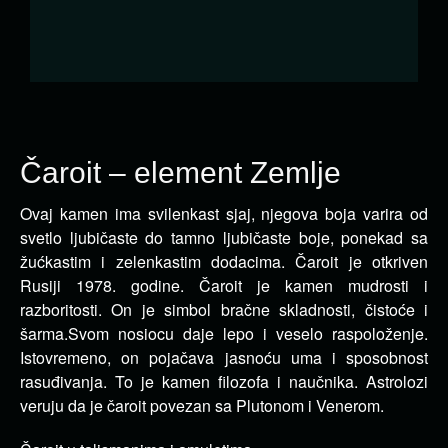
Čaroit – element Zemlje
Ovaj kamen ima svilenkast sjaj, njegova boja varira od
svetlo ljubičaste do tamno ljubičaste boje, ponekad sa
žućkastim i zelenkastim dodacima.
Čaroit je otkriven
Rusiji 1978. godine. Čaroit je kamen mudrosti i
razboritosti. On je simbol bračne skladnosti, čistoće i
šarma.Svom nosiocu daje lepo i veselo raspoloženje.
Istovremeno, on pojačava jasnoću uma i sposobnost
rasuđivanja. To je kamen filozofa i naučnika. Astrolozi
veruju da je čaroit povezan sa Plutonom i Venerom.