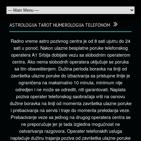
ASTROLOGIJA TAROT NUMEROLOGIJA TELEFONOM
Radno vreme astro pozivnog centra je od 8 sati ujutru do 24
sati u ponoć. Nakon ulazne besplatne poruke telefonskog
operatera A1 Srbija dobijate vezu sa slobodnim operaterom
centra. Ako nema slobodnih operatera uključuje se poruka
sa tim obaveštenjem. Dužina perioda boravka na liniji od
završetka ulazne poruke do izbacivanja sa pristupne linije je
ograničena na maksimalno 10 minuta, minimum nije
odredjen i ne može se odrediti, niti garantovati. Naplata
poziva operater telefonskog saobraćaja vrši na osnovu
dužine boravka na liniji od momenta završetka ulazne poruke
i prebacivanja na servis i traje do momenta prekidanja veze.
Prebacivanje veze sa jednog na drugog operatera centra se
ne preporučuje jer je tada izgledna mogućnost ne
ostvarivanja razgovora. Operater telefonskih usluga
naplaćuje dužinu trajanja poziva od završetka ulazne poruke