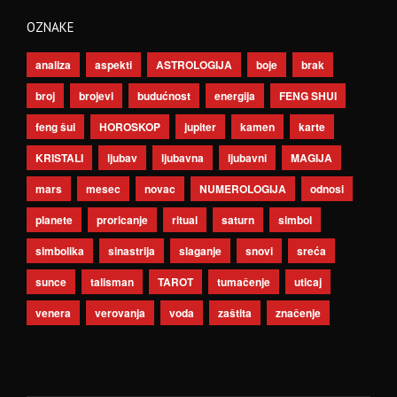
OZNAKE
analiza
aspekti
ASTROLOGIJA
boje
brak
broj
brojevi
budućnost
energija
FENG SHUI
feng šui
HOROSKOP
jupiter
kamen
karte
KRISTALI
ljubav
ljubavna
ljubavni
MAGIJA
mars
mesec
novac
NUMEROLOGIJA
odnosi
planete
proricanje
ritual
saturn
simbol
simbolika
sinastrija
slaganje
snovi
sreća
sunce
talisman
TAROT
tumačenje
uticaj
venera
verovanja
voda
zaštita
značenje