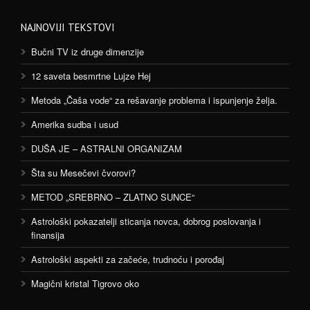
NAJNOVIJI TEKSTOVI
Bučni TV iz druge dimenzije
12 saveta besmrtne Lujze Hej
Metoda „Čaša vode“ za rešavanje problema i ispunjenje želja.
Amerika sudba i usud
DUŠA JE – ASTRALNI ORGANIZAM
Šta su Mesečevi čvorovi?
METOD „SREBRNO – ZLATNO SUNCE“
Astrološki pokazatelji sticanja novca, dobrog poslovanja i
finansija
Astrološki aspekti za začeće, trudnoću i porođaj
Magični kristal Tigrovo oko