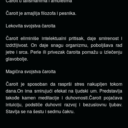
Čaroit u talismanima i amuletima
Čaroit je amajlija filozofa i pesnika.
Lekovita svojstva čaroita
Čaroit eliminiše intelektualni pritisak, daje smirenost i
izdržljivost. On daje snagu organizmu, poboljšava rad
jetre i srca. Perle ili privezak čaroita pomažu u izlečenju
glavobolje.
Magična svojstva čaroita
Čaroit je sposoban da rasprši stres nakupljen tokom
dana.On ima smirujući efekat na ljudski um. Predstavlja
takođe kamen meditacije i duhovnosti.Čaroit pojačava
intuiciju, podstiče duhovni razvoj i bezuslovnu ljubav.
Stavlja se na šestu i sedmu čakru.