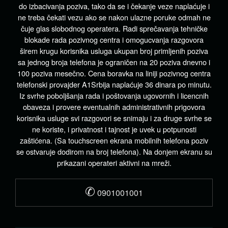
do izbacivanja poziva, tako da se i čekanje veze naplaćuje i
ne treba čekati vezu ako se nakon ulazne poruke odmah ne
čuje glas slobodnog operatera. Radi sprečavanja tehničke
blokade rada pozivnog centra i omogucvanja razgovora
širem krugu korisnika usluga ukupan broj primljenih poziva
sa jednog broja telefona je ograničen na 20 poziva dnevno i
100 poziva mesečno. Cena boravka na liniji pozivnog centra
telefonski provajder A1Srbija naplaćuje 36 dinara po minutu.
Iz svrhe poboljšanja rada i poštovanja ugovornih i licencnih
obaveza i provere eventualnih administrativnih prigovora
korisnika usluge svi razgovori se snimaju i za druge svrhe se
ne koriste, i privatnost i tajnost je uvek u potpunosti
zaštićena. (Sa touchscreen ekrana mobilnih telefona poziv
se ostvaruje dodirom na broj telefona). Na donjem ekranu su
prikazani operateri aktivni na mreži.
✆
0901001001