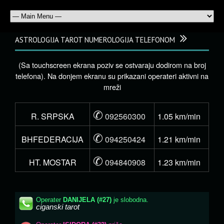
ASTROLOGIJA TAROT NUMEROLOGIJA TELEFONOM
(Sa touchscreen ekrana poziv se ostvaraju dodirom na broj
telefona). Na donjem ekranu su prikazani operateri aktivni na
mreži
✆
R. SRPSKA
092560300
1.05 km/min
✆
BHFEDERACIJA
094250424
1.21 km/min
✆
HT. MOSTAR
094840908
1.23 km/min