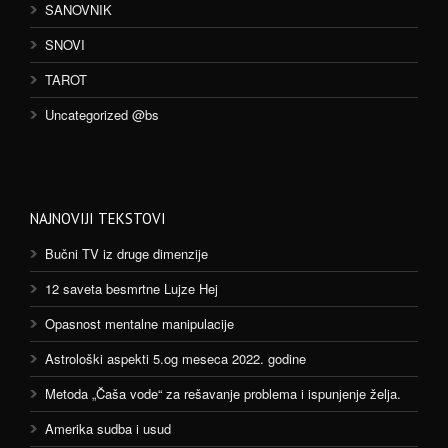
SANOVNIK
SNOVI
TAROT
Uncategorized @bs
NAJNOVIJI TEKSTOVI
Bučni TV iz druge dimenzije
12 saveta besmrtne Lujze Hej
Opasnost mentalne manipulacije
Astrološki aspekti 5.og meseca 2022. godine
Metoda „Čaša vode“ za rešavanje problema i ispunjenje želja.
Amerika sudba i usud