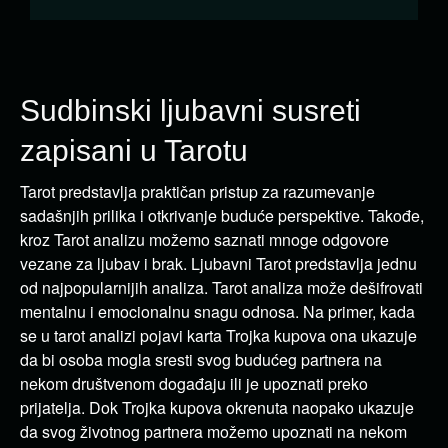
Sudbinski ljubavni susreti
zapisani u Tarotu
Tarot predstavlja praktičan pristup za razumevanje
sadašnjih prilika i otkrivanje buduće perspektive. Takođe,
kroz Tarot analizu možemo saznati mnoge odgovore
vezane za ljubav i brak. Ljubavni Tarot predstavlja jednu
od najpopularnijih analiza. Tarot analiza može dešifrovati
mentalnu i emocionalnu snagu odnosa. Na primer, kada
se u tarot analizi pojavi karta Trojka kupova ona ukazuje
da bi osoba mogla sresti svog budućeg partnera na
nekom društvenom događaju ili je upoznati preko
prijatelja. Dok Trojka kupova okrenuta naopako ukazuje
da svog životnog partnera možemo upoznati na nekom