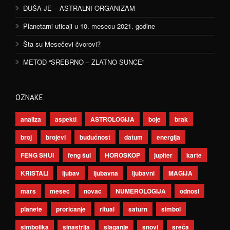
DUŠA JE – ASTRALNI ORGANIZAM
Planetarni uticaji u 10. mesecu 2021. godine
Šta su Mesečevi čvorovi?
METOD “SREBRNO – ZLATNO SUNCE”
OZNAKE
analiza
aspekti
ASTROLOGIJA
boje
brak
broj
brojevi
budućnost
datum
energija
FENG SHUI
feng šui
HOROSKOP
jupiter
karte
KRISTALI
ljubav
ljubavna
ljubavni
MAGIJA
mars
mesec
novac
NUMEROLOGIJA
odnosi
planete
proricanje
ritual
saturn
simbol
simbolika
sinastrija
slaganje
snovi
sreća