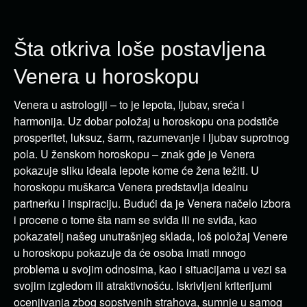
Šta otkriva loše postavljena
Venera u horoskopu
Venera u astrologiji – to je lepota, ljubav, sreća i
harmonija. Uz dobar položaj u horoskopu ona podstiče
prosperitet, luksuz, šarm, razumevanje i ljubav suprotnog
pola. U ženskom horoskopu – znak gde je Venera
pokazuje sliku ideala lepote kome će žena težiti. U
horoskopu muškarca Venera predstavlja idealnu
partnerku i inspiraciju. Budući da je Venera načelo izbora
i procene o tome šta nam se sviđa ili ne sviđa, kao
pokazatelj našeg unutrašnjeg sklada, loš položaj Venere
u horoskopu pokazuje da će osoba imati mnogo
problema u svojim odnosima, kao i situacijama u vezi sa
svojim izgledom ili atraktivnošću. Iskrivljeni kriterijumi
ocenjivanja zbog sopstvenih strahova, sumnje u samog