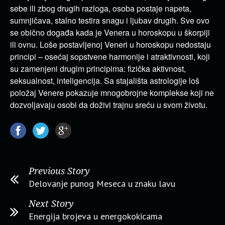
sebe ili zbog drugih razloga, osoba postaje napeta,
sumnjičava, stalno testira snagu i ljubav drugih. Sve ovo
se obično događa kada je Venera u horoskopu u škorpiji
ili ovnu. Loše postavljenoj Veneri u horoskopu nedostaju
principi – osećaj sopstvene harmonije i atraktivnosti, koji
su zamenjeni drugim principima: fizička aktivnost,
seksualnost, inteligencija. Sa stajališta astrologije loš
položaj Venere pokazuje mnogobrojne komplekse koji ne
dozvoljavaju osobi da doživi trajnu sreću u svom životu.
Previous Story
Delovanje punog Meseca u znaku lavu
Next Story
Energija brojeva u energokokicama