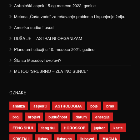
Astrološki aspekti 5.og meseca 2022. godine
Metoda „Čaša vode“ za rešavanje problema i ispunjenje želja.
Amerika sudba i usud
DUŠA JE – ASTRALNI ORGANIZAM
Planetarni uticaji u 10. mesecu 2021. godine
Šta su Mesečevi čvorovi?
METOD “SREBRNO – ZLATNO SUNCE”
OZNAKE
analiza
aspekti
ASTROLOGIJA
boje
brak
broj
brojevi
budućnost
datum
energija
FENG SHUI
feng šui
HOROSKOP
jupiter
karte
KRISTALI
ljubav
ljubavna
ljubavni
MAGIJA