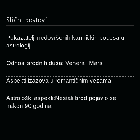
Slični postovi
Pokazatelji nedovršenih karmičkih pocesa u
astrologiji
Odnosi srodnih duša: Venera i Mars
Aspekti izazova u romantičnim vezama
Astrološki aspekti:Nestali brod pojavio se
nakon 90 godina