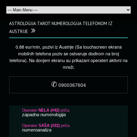
ASTROLOGIJA TAROT NUMEROLOGIJA TELEFONOM IZ
AUSTRIJE
0.88 eur/min, pozivi iz Austrije (Sa touchscreen ekrana
mobilnih telefona poziv se ostvaruje dodirom na broj
telefona). Na donjem ekranu su prikazani operateri aktivni na
mreži.
✆
0900367604