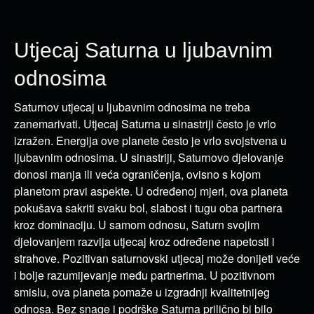
Utjecaj Saturna u ljubavnim
odnosima
Saturnov utjecaj u ljubavnim odnosima ne treba
zanemarivati.
Utjecaj Saturna u sinastriji često je vrlo
izražen.
Energija ove planete često je vrlo svojstvena u
ljubavnim odnosima.
U sinastriji, Saturnovo djelovanje
donosi manja ili veća ograničenja, ovisno s kojom
planetom pravi aspekte.
U određenoj mjeri, ova planeta
pokušava sakriti svaku bol, slabost i tugu oba partnera
kroz dominaciju.
U samom odnosu, Saturn svojim
djelovanjem razvija utjecaj kroz određene napetosti i
strahove.
Pozitivan saturnovski utjecaj može donijeti veće
i bolje razumijevanje među partnerima.
U pozitivnom
smislu, ova planeta pomaže u izgradnji kvalitetnijeg
odnosa.
Bez snage i podrške Saturna prilično bi bilo