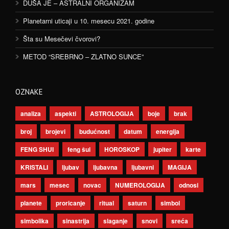
DUŠA JE – ASTRALNI ORGANIZAM
Planetarni uticaji u 10. mesecu 2021. godine
Šta su Mesečevi čvorovi?
METOD “SREBRNO – ZLATNO SUNCE”
OZNAKE
analiza
aspekti
ASTROLOGIJA
boje
brak
broj
brojevi
budućnost
datum
energija
FENG SHUI
feng šui
HOROSKOP
jupiter
karte
KRISTALI
ljubav
ljubavna
ljubavni
MAGIJA
mars
mesec
novac
NUMEROLOGIJA
odnosi
planete
proricanje
ritual
saturn
simbol
simbolika
sinastrija
slaganje
snovi
sreća