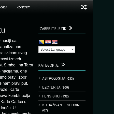
GIJA
KONTAKT
tu
IZABERITE JEZIK
inaciji sa
 analiza nas
sa skicom svog
u most između
. Simboli na Tarot
KATEGORIJE
binacijama, one
mo pravi izbor i
ASTROLOGIJA
(633)
 nam pravi put.
EZOTERIJA
(369)
veze. Karte
ihova kombinacija
FENG SHUI
(132)
 Karta Carica u
ISTRAŽIVANJE SUDBINE
udnoću. U
(67)
, koja osobi može