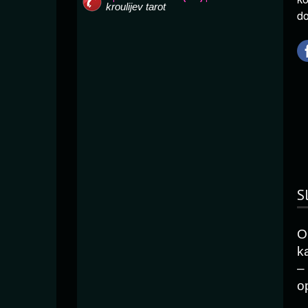
do
S
O
k
–
o