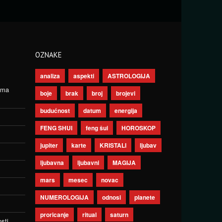
OZNAKE
analiza
aspekti
ASTROLOGIJA
ima
boje
brak
broj
brojevi
budućnost
datum
energija
FENG SHUI
feng šui
HOROSKOP
jupiter
karte
KRISTALI
ljubav
ljubavna
ljubavni
MAGIJA
mars
mesec
novac
NUMEROLOGIJA
odnosi
planete
proricanje
ritual
saturn
sti