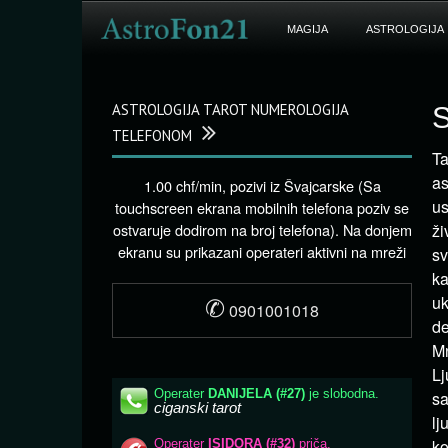
MAGIJA
ASTROLOGIJA
ASTROLOGIJA TAROT NUMEROLOGIJA
S
TELEFONOM
Ta
as
1.00 chf/min, pozivi iz Švajcarske (Sa
us
touchscreen ekrana mobilnih telefona poziv se
ostvaruje dodirom na broj telefona). Na donjem
ži
ekranu su prikazani operateri aktivni na mreži
sv
ka
✆
uk
0901001018
de
Mn
Lj
sa
lj
ko