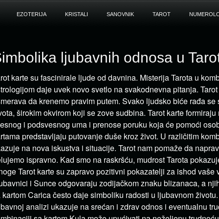
EZOTERIJA
KRISTALI
SANOVNIK
TAROT
NUMEROLO
imbolika ljubavnih odnosa u Taro
rot karte su fascinirale ljude od davnina. Misterija Tarota u komb
trologijom daje uvek novo svetlo na svakodnevna pitanja. Tarot
merava da krenemo pravim putem. Svako ljudsko biće rađa se 
vota, širokim okvirom koji se zove sudbina. Tarot karte formiraj
esnog i podsvesnog uma i prenose poruku koja će pomoći osobi
rtama predstavljaju putovanje duše kroz život. U različitim kom
azuje na nova iskustva i situacije. Tarot nam pomaže da napravi
lujemo ispravno. Kad smo na raskršću, mudrost Tarota pokazuje
oge Tarot karte su zapravo pozitivni pokazatelji za ishod vaše 
ubavnici i Sunce odgovaraju zodijačkom znaku blizanaca, a nj
 kartom Carica često daje simboliku radosti u ljubavnom životu.
ubavnoj analizi ukazuje na srećan i zdrav odnos i eventualnu tr
mbinaciji sa kartom Kula može upućivati na neželjenu trudnoću