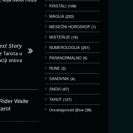
KRISTALI
(109)
MAGIJA
(233)
MESEČNI HOROSKOP
(1)
MISTERIJE
(16)
ext Story
NUMEROLOGIJA
(251)
e Tarota u
PARANORMALNO
(5)
aciji snova
RUNE
(3)
SANOVNIK
(4)
SNOVI
(67)
TAROT
(127)
Rider Waite
tarot
Uncategorized @sw
(38)