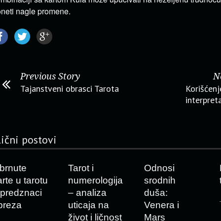
neti nagle promene.
Previous Story
N
Tajanstveni obrasci Tarota
Korišćenj
interpret
lični postovi
brnute
Tarot i
Odnosi
arte u tarotu
numerologija
srodnih
 predznaci
– analiza
duša:
preza
uticaja na
Venera i
život i ličnost
Mars