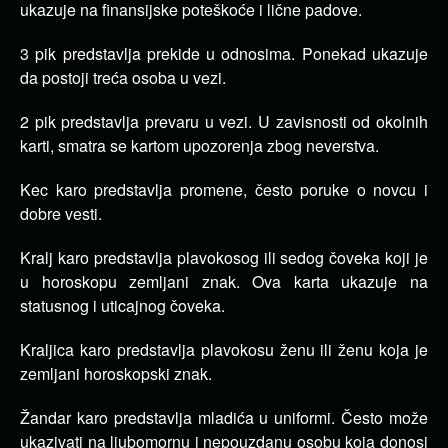
ukazuje na finansijske poteškoće i lične padove.
3 pik predstavlja prekide u odnosima. Ponekad ukazuje
da postoji treća osoba u vezi.
2 pik predstavlja prevaru u vezi. U zavisnosti od okolnih
karti, smatra se kartom upozorenja zbog neverstva.
Kec karo predstavlja promene, često poruke o novcu i
dobre vesti.
Kralj karo predstavlja plavokosog ili sedog čoveka koji je
u horoskopu zemljani znak. Ova karta ukazuje na
statusnog i uticajnog čoveka.
Kraljica karo predstavlja plavokosu ženu ili ženu koja je
zemljani horoskopski znak.
Žandar karo predstavlja mladića u uniformi. Često može
ukazivati na ljubomornu i nepouzdanu osobu koja donosi