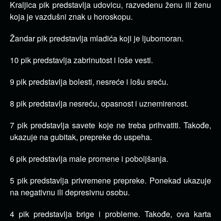
Kraljica pik predstavlja udovicu, razvedenu ženu ili ženu
koja je vazdušni znak u horoskopu.
Žandar pik predstavlja mladića koji je ljubomoran.
10 pik predstavlja zabrinutost i loše vesti.
9 pik predstavlja bolesti, nesreće i lošu sreću.
8 pik predstavlja nesreću, opasnost i uznemirenost.
7 pik predstavlja savete koje ne treba prihvatiti. Takođe,
ukazuje na gubitak, prepreke do uspeha.
6 pik predstavlja male promene i poboljšanja.
5 pik predstavlja privremene prepreke. Ponekad ukazuje
na negativnu ili depresivnu osobu.
4 pik predstavlja brige i probleme. Takođe, ova karta