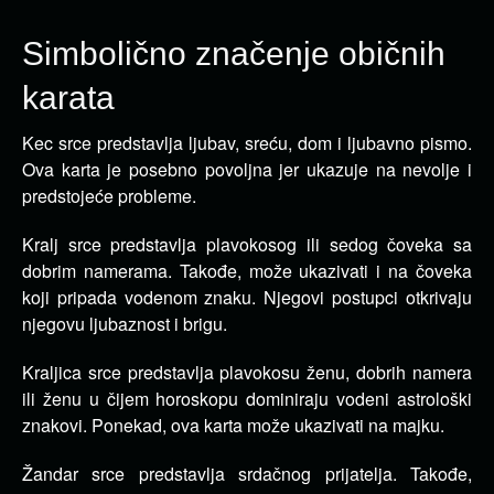
Simbolično značenje običnih
karata
Kec srce predstavlja ljubav, sreću, dom i ljubavno pismo.
Ova karta je posebno povoljna jer ukazuje na nevolje i
predstojeće probleme.
Kralj srce predstavlja plavokosog ili sedog čoveka sa
dobrim namerama. Takođe, može ukazivati i na čoveka
koji pripada vodenom znaku. Njegovi postupci otkrivaju
njegovu ljubaznost i brigu.
Kraljica srce predstavlja plavokosu ženu, dobrih namera
ili ženu u čijem horoskopu dominiraju vodeni astrološki
znakovi. Ponekad, ova karta može ukazivati na majku.
Žandar srce predstavlja srdačnog prijatelja. Takođe,