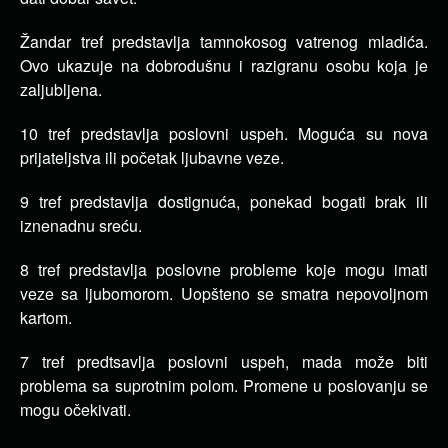
Žandar tref predstavlja tamnokosog vatrenog mladića.
Ovo ukazuje na dobrodušnu i razigranu osobu koja je
zaljubljena.
10 tref predstavlja poslovni uspeh. Moguća su nova
prijateljstva ili početak ljubavne veze.
9 tref predstavlja dostignuća, ponekad bogati brak ili
iznenadnu sreću.
8 tref predstavlja poslovne probleme koje mogu imati
veze sa ljubomorom. Uopšteno se smatra nepovoljnom
kartom.
7 tref predtsavlja poslovni uspeh, mada može biti
problema sa suprotnim polom. Promene u poslovanju se
mogu očekivati.