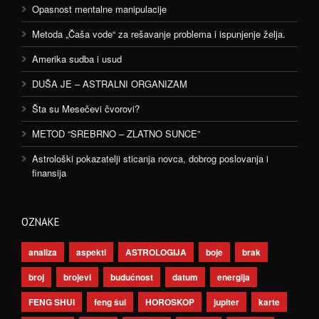
Opasnost mentalne manipulacije
Metoda „Čaša vode“ za rešavanje problema i ispunjenje želja.
Amerika sudba i usud
DUŠA JE – ASTRALNI ORGANIZAM
Šta su Mesečevi čvorovi?
METOD “SREBRNO – ZLATNO SUNCE”
Astrološki pokazatelji sticanja novca, dobrog poslovanja i
finansija
OZNAKE
analiza
aspekti
ASTROLOGIJA
boje
brak
broj
brojevi
budućnost
datum
energija
FENG SHUI
feng šui
HOROSKOP
jupiter
karte