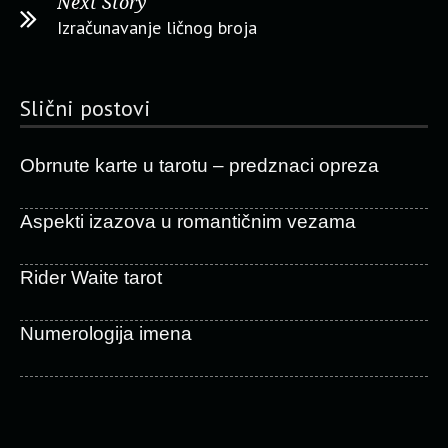
Next Story
Izračunavanje ličnog broja
Slični postovi
Obrnute karte u tarotu – predznaci opreza
Aspekti izazova u romantičnim vezama
Rider Waite tarot
Numerologija imena