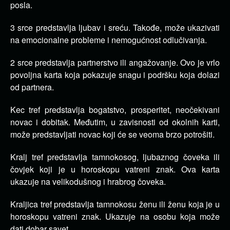
posla.
3 srce predstavlja ljubav i sreću. Takođe, može ukazivati
na emocionalne probleme i nemogućnost odlučivanja.
2 srce predstavlja partnerstvo ili angažovanje. Ovo je vrlo
povoljna karta koja pokazuje snagu i podršku koja dolazi
od partnera.
Kec tref predstavlja bogatstvo, prosperitet, neočekivani
novac i dobitak. Međutim, u zavisnosti od okolnih karti,
može predstavljati novac koji će se veoma brzo potrošiti.
Kralj tref predstavlja tamnokosog, ljubaznog čoveka ili
čovjek koji je u horoskopu vatreni znak. Ova karta
ukazuje na velikodušnog i hrabrog čoveka.
Kraljica tref predstavlja tamnokosu ženu ili ženu koja je u
horoskopu vatreni znak. Ukazuje na osobu koja može
dati dobar savet.