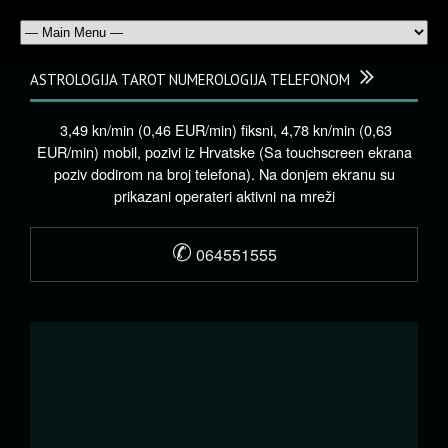
ASTROLOGIJA TAROT NUMEROLOGIJA TELEFONOM
3,49 kn/min (0,46 EUR/min) fiksni, 4,78 kn/min (0,63
EUR/min) mobil, pozivi iz Hrvatske (Sa touchscreen ekrana
poziv dodirom na broj telefona). Na donjem ekranu su
prikazani operateri aktivni na mreži
✆
064551555