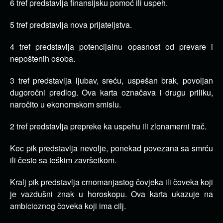
6 tref predstavlja finansijsku pomoć ili uspeh.
5 tref predstavlja nova prijateljstva.
4 tref predstavlja potencijalnu opasnost od prevare i
nepoštenih osoba.
3 tref predstavlja ljubav, sreću, uspešan brak, povoljan
dugoročni predlog. Ova karta označava i drugu priliku,
naročito u ekonomskom smislu.
2 tref predstavlja prepreke ka uspehu ili zlonamerni trač.
Kec pik predstavlja nevolje, ponekad povezana sa smrću
ili često sa teškim završetkom.
Kralj pik predstavlja crnomanjastog čovjeka ili čoveka koji
je vazdušni znak u horoskopu. Ova karta ukazuje na
ambicioznog čoveka koji ima cilj.