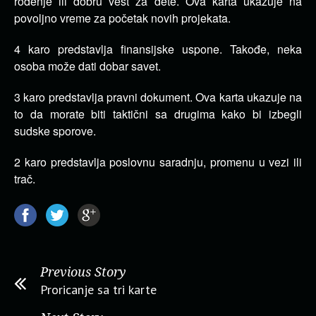
rođenje ili dobru vest za dete. Ova karta ukazuje na
povoljno vreme za početak novih projekata.
4 karo predstavlja finansijske uspone. Takođe, neka
osoba može dati dobar savet.
3 karo predstavlja pravni dokument. Ova karta ukazuje na
to da morate biti taktični sa drugima kako bi izbegli
sudske sporove.
2 karo predstavlja poslovnu saradnju, promenu u vezi ili
trač.
Previous Story
Proricanje sa tri karte