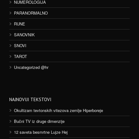
NUMEROLOGIJA
PARANORMALNO
RUNE
SANOVNIK
SNOVI
TAROT
Uncategorized @hr
NAJNOVIJI TEKSTOVI
Okultizam tevtonskih vitezova zemlje Hiperboreje
Bučni TV iz druge dimenzije
12 saveta besmrtne Lujze Hej