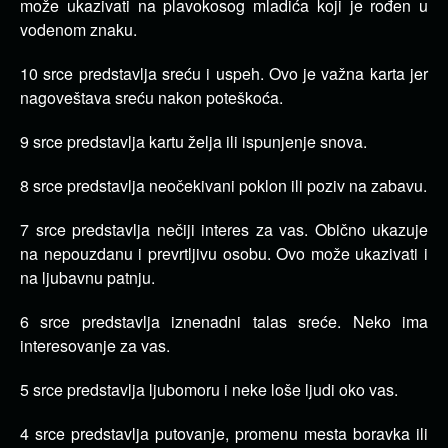
može ukazivati na plavokosog mladića koji je rođen u
vodenom znaku.
10 srce predstavlja sreću i uspeh. Ovo je važna karta jer
nagoveštava sreću nakon poteškoća.
9 srce predstavlja kartu želja ili ispunjenje snova.
8 srce predstavlja neočekivani poklon ili poziv na zabavu.
7 srce predstavlja nečiji interes za vas. Obično ukazuje
na nepouzdanu i prevrtljivu osobu. Ovo može ukazivati i
na ljubavnu patnju.
6 srce predstavlja iznenadni talas sreće. Neko ima
interesovanje za vas.
5 srce predstavlja ljubomoru i neke loše ljudi oko vas.
4 srce predstavlja putovanje, promenu mesta boravka ili