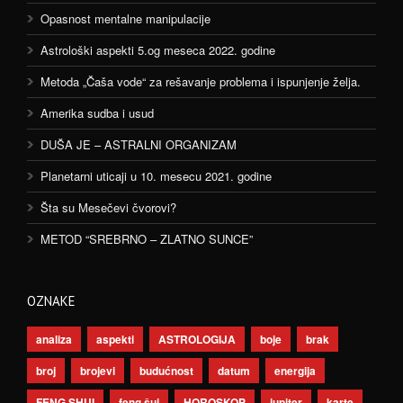
Opasnost mentalne manipulacije
Astrološki aspekti 5.og meseca 2022. godine
Metoda „Čaša vode“ za rešavanje problema i ispunjenje želja.
Amerika sudba i usud
DUŠA JE – ASTRALNI ORGANIZAM
Planetarni uticaji u 10. mesecu 2021. godine
Šta su Mesečevi čvorovi?
METOD “SREBRNO – ZLATNO SUNCE”
OZNAKE
analiza
aspekti
ASTROLOGIJA
boje
brak
broj
brojevi
budućnost
datum
energija
FENG SHUI
feng šui
HOROSKOP
jupiter
karte