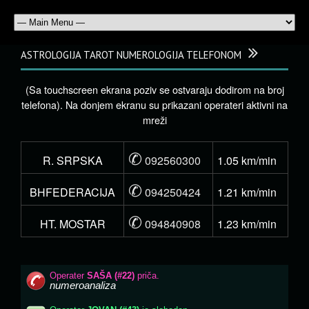
ASTROLOGIJA TAROT NUMEROLOGIJA TELEFONOM
(Sa touchscreen ekrana poziv se ostvaraju dodirom na broj
telefona). Na donjem ekranu su prikazani operateri aktivni na
mreži
✆
R. SRPSKA
092560300
1.05 km/min
✆
BHFEDERACIJA
094250424
1.21 km/min
✆
HT. MOSTAR
094840908
1.23 km/min