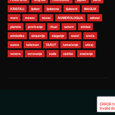
KRISTALI
ljubav
ljubavna
ljubavni
MAGIJA
mars
mesec
novac
NUMEROLOGIJA
odnosi
planete
proricanje
ritual
saturn
simbol
simbolika
sinastrija
slaganje
snovi
sreća
sunce
talisman
TAROT
tumačenje
uticaj
venera
verovanja
voda
zaštita
značenje