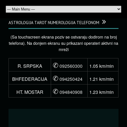
ASTROLOGIJA TAROT NUMEROLOGIJA TELEFONOM
(Sa touchscreen ekrana poziv se ostvaraju dodirom na broj
telefona). Na donjem ekranu su prikazani operateri aktivni na
mreži
✆
R. SRPSKA
092560300
1.05 km/min
✆
BHFEDERACIJA
094250424
1.21 km/min
✆
HT. MOSTAR
094840908
1.23 km/min