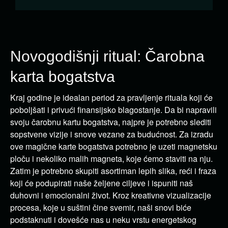
Novogodišnji ritual: Čarobna
karta bogatstva
Kraj godine je idealan period za pravljenje rituala koji će
poboljšati i privući finansijsko blagostanje. Da bi napravili
svoju čarobnu kartu bogatstva, najpre je potrebno slediti
sopstvene vizije i snove vezane za budućnost. Za izradu
ove magične karte bogatstva potrebno je uzeti magnetsku
ploču i nekoliko malih magneta, koje ćemo staviti na nju.
Zatim je potrebno skupiti asortiman lepih slika, reći i fraza
koji će podupirati naše željene ciljeve i ispuniti naš
duhovni i emocionalni život. Kroz kreativne vizualizacije
procesa, koje u suštini čine svemir, naši snovi biće
podstaknuti i dovešće nas u neku vrstu energetskog