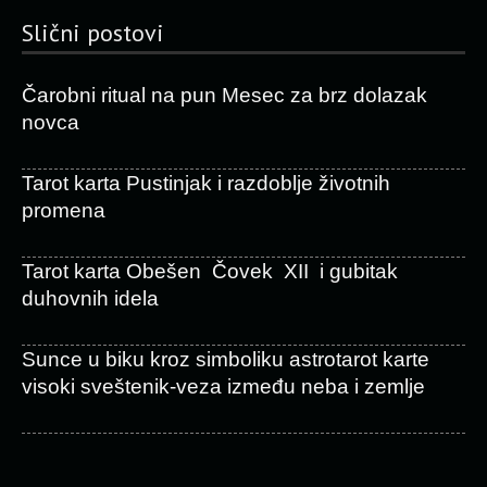
Slični postovi
Čarobni ritual na pun Mesec za brz dolazak
novca
Tarot karta Pustinjak i razdoblje životnih
promena
Tarot karta Obešen Čovek XII i gubitak
duhovnih idela
Sunce u biku kroz simboliku astrotarot karte
visoki sveštenik-veza između neba i zemlje