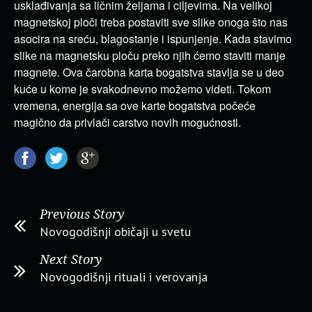
usklađivanja sa ličnim željama i ciljevima. Na velikoj
magnetskoj ploči treba postaviti sve slike onoga što nas
asocira na sreću, blagostanje i ispunjenje. Kada stavimo
slike na magnetsku ploču preko njih ćemo staviti manje
magnete. Ova čarobna karta bogatstva stavlja se u deo
kuće u kome je svakodnevno možemo videti. Tokom
vremena, energija sa ove karte bogatstva počeće
magično da privlači carstvo novih mogućnosti.
Previous Story
Novogodišnji običaji u svetu
Next Story
Novogodišnji rituali i verovanja