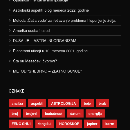
Astrološki aspekti 5.og meseca 2022. godine
Metoda „Čaša vode“ za rešavanje problema i ispunjenje želja.
Amerika sudba i usud
DUŠA JE – ASTRALNI ORGANIZAM
Planetarni uticaji u 10. mesecu 2021. godine
Šta su Mesečevi čvorovi?
METOD “SREBRNO – ZLATNO SUNCE”
OZNAKE
analiza
aspekti
ASTROLOGIJA
boje
brak
broj
brojevi
budućnost
datum
energija
FENG SHUI
feng šui
HOROSKOP
jupiter
karte