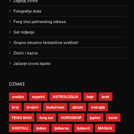
Zagrljaj života
Fotografije duše
Feng shui partnerskog odnosa
Sat rodjenja
Grupno iskustvo fantastične svetlosti
Zločin i kazna
Jačanje izvora lepote
OZNAKE
analiza
aspekti
ASTROLOGIJA
boje
brak
broj
brojevi
budućnost
datum
energija
FENG SHUI
feng šui
HOROSKOP
jupiter
karte
KRISTALI
ljubav
ljubavna
ljubavni
MAGIJA