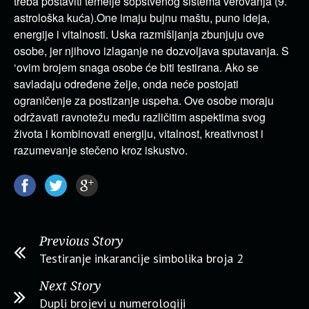
treba postaviti temelje sopstvenog sistema verovanja (9.
astrološka kuća).One imaju bujnu maštu, puno ideja,
energije i vitalnosti. Uska razmišljanja zbunjuju ove
osobe, jer njihovo izlaganje ne dozvoljava sputavanja. S
‘ovim brojem snaga osobe će biti testirana. Ako se
savladaju određene želje, onda neće postojati
ograničenje za postizanje uspeha. Ove osobe moraju
održavati ravnotežu među različitim aspektima svog
života i kombinovati energiju, vitalnost, kreativnost i
razumevanje stečeno kroz iskustvo.
Previous Story
Testiranje inkarancije simbolika broja 2
Next Story
Dupli brojevi u numerologiji