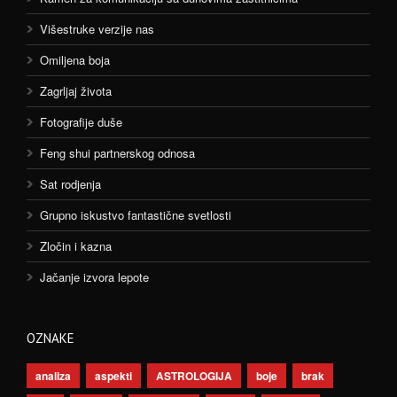
Višestruke verzije nas
Omiljena boja
Zagrljaj života
Fotografije duše
Feng shui partnerskog odnosa
Sat rodjenja
Grupno iskustvo fantastične svetlosti
Zločin i kazna
Jačanje izvora lepote
OZNAKE
analiza
aspekti
ASTROLOGIJA
boje
brak