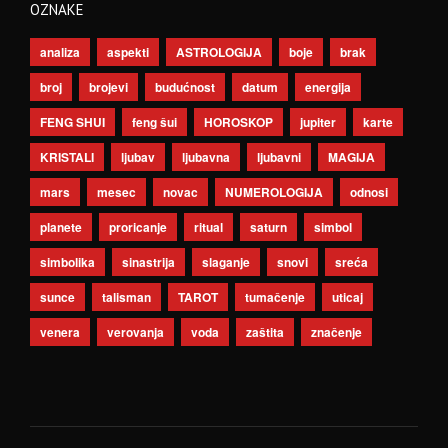
OZNAKE
analiza
aspekti
ASTROLOGIJA
boje
brak
broj
brojevi
budućnost
datum
energija
FENG SHUI
feng šui
HOROSKOP
jupiter
karte
KRISTALI
ljubav
ljubavna
ljubavni
MAGIJA
mars
mesec
novac
NUMEROLOGIJA
odnosi
planete
proricanje
ritual
saturn
simbol
simbolika
sinastrija
slaganje
snovi
sreća
sunce
talisman
TAROT
tumačenje
uticaj
venera
verovanja
voda
zaštita
značenje