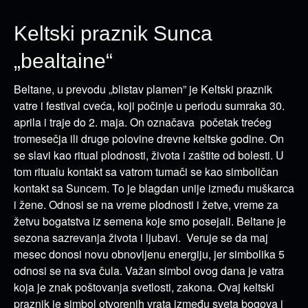
Keltski praznik Sunca
„bealtaine“
Beltane, u prevodu „blistav plamen” je Keltski praznik
vatre i festival cveća, koji počinje u periodu sumraka 30.
aprila i traje do 2. maja. On označava početak trećeg
tromesečja ili druge polovine drevne keltske godine. On
se slavi kao ritual plodnosti, života i zaštite od bolesti. U
tom ritualu kontakt sa vatrom tumači se kao simboličan
kontakt sa Suncem. To je blagdan unije između muškarca
i žene. Odnosi se na vreme plodnosti i žetve, vreme za
žetvu bogatstva iz semena koje smo posejali. Beltane je
sezona sazrevanja života i ljubavi. Veruje se da maj
mesec donosi novu obnovljenu energiju, jer simbolika 5
odnosi se na sva čula. Važan simbol ovog dana je vatra
koja je znak poštovanja svetlosti, zakona. Ovaj keltski
praznik je simbol otvorenih vrata između sveta bogova i