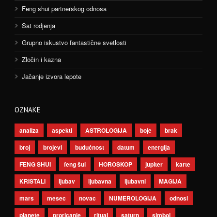
Feng shui partnerskog odnosa
Sat rodjenja
Grupno iskustvo fantastične svetlosti
Zločin i kazna
Jačanje izvora lepote
OZNAKE
analiza
aspekti
ASTROLOGIJA
boje
brak
broj
brojevi
budućnost
datum
energija
FENG SHUI
feng šui
HOROSKOP
jupiter
karte
KRISTALI
ljubav
ljubavna
ljubavni
MAGIJA
mars
mesec
novac
NUMEROLOGIJA
odnosi
planete
proricanje
ritual
saturn
simbol