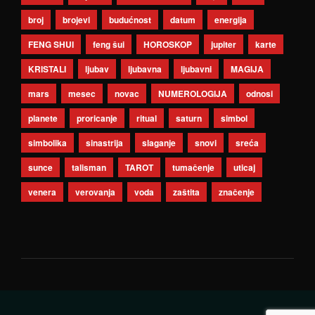
broj
brojevi
budućnost
datum
energija
FENG SHUI
feng šui
HOROSKOP
jupiter
karte
KRISTALI
ljubav
ljubavna
ljubavni
MAGIJA
mars
mesec
novac
NUMEROLOGIJA
odnosi
planete
proricanje
ritual
saturn
simbol
simbolika
sinastrija
slaganje
snovi
sreća
sunce
talisman
TAROT
tumačenje
uticaj
venera
verovanja
voda
zaštita
značenje