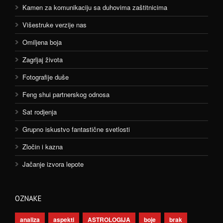
Kamen za komunikaciju sa duhovima zaštitnicima
Višestruke verzije nas
Omiljena boja
Zagrljaj života
Fotografije duše
Feng shui partnerskog odnosa
Sat rodjenja
Grupno iskustvo fantastične svetlosti
Zločin i kazna
Jačanje izvora lepote
OZNAKE
analiza
aspekti
ASTROLOGIJA
boje
brak