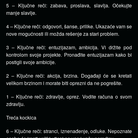
5 – Ključne reči: zabava, proslava, slavlja. Očekujte
manje slavlje.
4 – Ključne reči: odgovori, šanse, prilike. Ukazaće vam se
nove mogućnosti ili možda rešenje za stari problem.
3 – Ključne reči: entuzijazam, ambicija. Vi držite pod
kontrolom svoje projekte. Pronađite entuzijazam kako bi
postigli svoje ambicije.
2 – Ključne reči: akcija, brzina. Događaji će se kretati
velikom brzinom i morate biti oprezni da ne pogrešite.
1 – Ključne reči: zdravlje, oprez. Vodite računa o svom
zdravlju.
Treća kockica
6 – Ključne reči: stranci, iznenađenje, odluke. Nepoznate