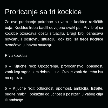
Proricanje sa tri kockice
Za ovo proricanje potrebne su vam tri kockice različitih
boja. Kockice treba baciti odvojeno svaki put.
Prvi broj sa
kockice označava opštu situaciju. Drugi broj označava
novčanu i poslovnu situaciju, dok broj sa treće kockice
označava ljubavnu situaciju.
Prva kockica
6 – Ključne reči: Upozorenje, proročanstvo, opasnost,
znak koji signalizira dobro ili zlo. Ovo je znak da treba biti
na oprezu.
5 – Ključne reči: odlučnost, upornost, ambicija. Istrajte,
budite hrabri i pokažite odlučnost u postizanju vašeg cilja
ili ambicije.