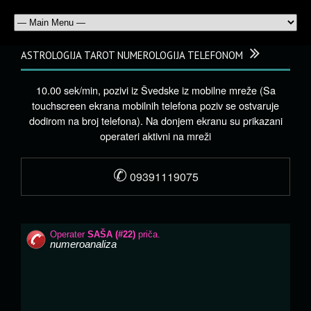
ASTROLOGIJA TAROT NUMEROLOGIJA TELEFONOM
10.00 sek/min, pozivi iz Švedske iz mobilne mreže (Sa
touchscreen ekrana mobilnih telefona poziv se ostvaruje
dodirom na broj telefona). Na donjem ekranu su prikazani
operateri aktivni na mreži
✆
09391119075