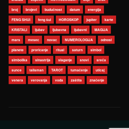
broj
brojevi
budućnost
datum
energija
FENG SHUI
feng šui
HOROSKOP
jupiter
karte
KRISTALI
ljubav
ljubavna
ljubavni
MAGIJA
mars
mesec
novac
NUMEROLOGIJA
odnosi
planete
proricanje
ritual
saturn
simbol
simbolika
sinastrija
slaganje
snovi
sreća
sunce
talisman
TAROT
tumačenje
uticaj
venera
verovanja
voda
zaštita
značenje