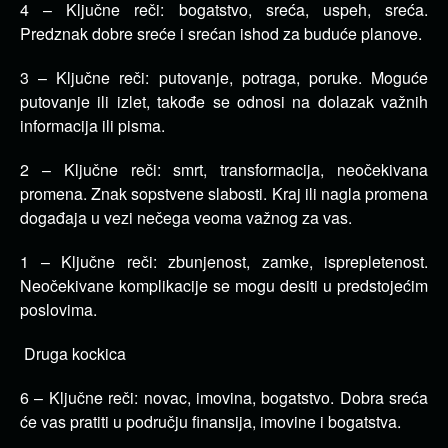
4 – Ključne reči: bogatstvo, sreća, uspeh, sreća.
Predznak dobre sreće i srećan ishod za buduće planove.
3 – Ključne reči: putovanje, potraga, poruke. Moguće
putovanje ili izlet, takođe se odnosi na dolazak važnih
informacija ili pisma.
2 – Ključne reči: smrt, transformacija, neočekivana
promena. Znak sopstvene slabosti. Kraj ili nagla promena
događaja u vezi nečega veoma važnog za vas.
1 – Ključne reči: zbunjenost, zamke, isprepletenost.
Neočekivane komplikacije se mogu desiti u predstojećim
poslovima.
Druga kockica
6 – Ključne reči: novac, imovina, bogatstvo. Dobra sreća
će vas pratiti u području finansija, imovine i bogatstva.