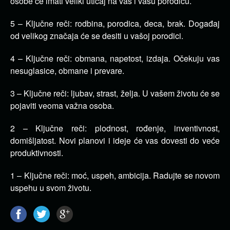
osobe će imati veliki uticaj na vas i vašu porodicu.
5 – Ključne reči: rodbina, porodica, deca, brak. Događaj
od velikog značaja će se desiti u vašoj porodici.
4 – Ključne reči: obmana, napetost, izdaja. Očekuju vas
nesuglasice, obmane i prevare.
3 – Ključne reči: ljubav, strast, želja. U vašem životu će se
pojaviti veoma važna osoba.
2 – Ključne reči: plodnost, rođenje, inventivnost,
domišljatost. Novi planovi i ideje će vas dovesti do veće
produktivnosti.
1 – Ključne reči: moć, uspeh, ambicija. Radujte se novom
uspehu u svom životu.