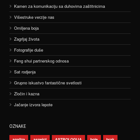
Kamen za komunikaciju sa duhovima zaštitnicima
Višestruke verzije nas
Omiljena boja
Zagrljaj života
Fotografije duše
Feng shui partnerskog odnosa
Sat rodjenja
Grupno iskustvo fantastične svetlosti
Zločin i kazna
Jačanje izvora lepote
OZNAKE
analiza
aspekti
ASTROLOGIJA
boje
brak