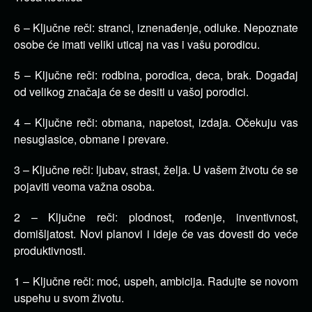
6 – Ključne reči: stranci, iznenađenje, odluke. Nepoznate
osobe će imati veliki uticaj na vas i vašu porodicu.
5 – Ključne reči: rodbina, porodica, deca, brak. Događaj
od velikog značaja će se desiti u vašoj porodici.
4 – Ključne reči: obmana, napetost, izdaja. Očekuju vas
nesuglasice, obmane i prevare.
3 – Ključne reči: ljubav, strast, želja. U vašem životu će se
pojaviti veoma važna osoba.
2 – Ključne reči: plodnost, rođenje, inventivnost,
domišljatost. Novi planovi i ideje će vas dovesti do veće
produktivnosti.
1 – Ključne reči: moć, uspeh, ambicija. Radujte se novom
uspehu u svom životu.