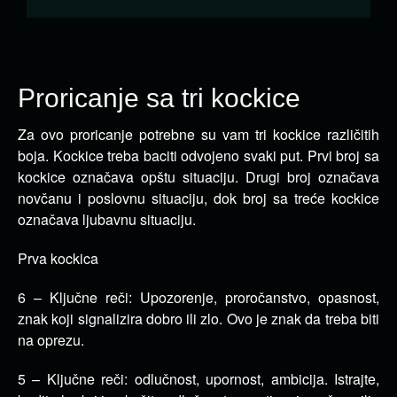
Proricanje sa tri kockice
Za ovo proricanje potrebne su vam tri kockice različitih
boja. Kockice treba baciti odvojeno svaki put.
Prvi broj sa
kockice označava opštu situaciju. Drugi broj označava
novčanu i poslovnu situaciju, dok broj sa treće kockice
označava ljubavnu situaciju.
Prva kockica
6 – Ključne reči: Upozorenje, proročanstvo, opasnost,
znak koji signalizira dobro ili zlo. Ovo je znak da treba biti
na oprezu.
5 – Ključne reči: odlučnost, upornost, ambicija. Istrajte,