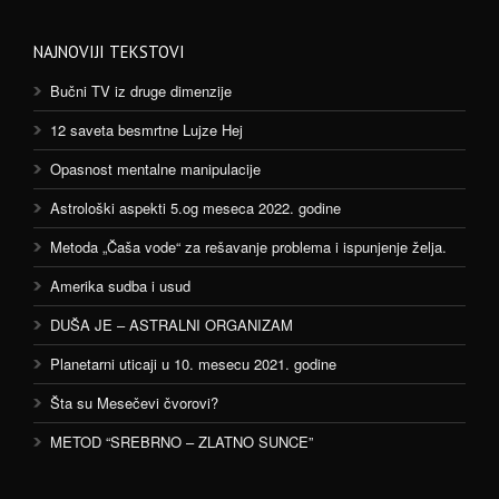
NAJNOVIJI TEKSTOVI
Bučni TV iz druge dimenzije
12 saveta besmrtne Lujze Hej
Opasnost mentalne manipulacije
Astrološki aspekti 5.og meseca 2022. godine
Metoda „Čaša vode“ za rešavanje problema i ispunjenje želja.
Amerika sudba i usud
DUŠA JE – ASTRALNI ORGANIZAM
Planetarni uticaji u 10. mesecu 2021. godine
Šta su Mesečevi čvorovi?
METOD “SREBRNO – ZLATNO SUNCE”