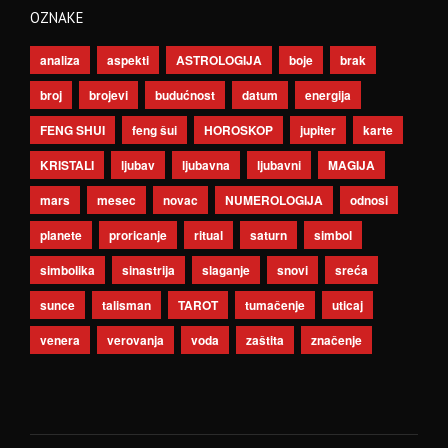
OZNAKE
analiza
aspekti
ASTROLOGIJA
boje
brak
broj
brojevi
budućnost
datum
energija
FENG SHUI
feng šui
HOROSKOP
jupiter
karte
KRISTALI
ljubav
ljubavna
ljubavni
MAGIJA
mars
mesec
novac
NUMEROLOGIJA
odnosi
planete
proricanje
ritual
saturn
simbol
simbolika
sinastrija
slaganje
snovi
sreća
sunce
talisman
TAROT
tumačenje
uticaj
venera
verovanja
voda
zaštita
značenje