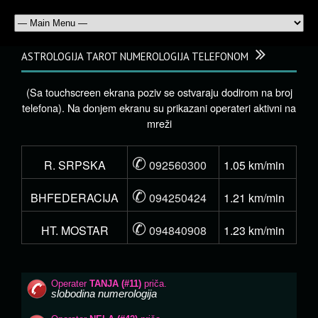
ASTROLOGIJA TAROT NUMEROLOGIJA TELEFONOM
(Sa touchscreen ekrana poziv se ostvaraju dodirom na broj
telefona). Na donjem ekranu su prikazani operateri aktivni na
mreži
✆
R. SRPSKA
092560300
1.05 km/min
✆
BHFEDERACIJA
094250424
1.21 km/min
✆
HT. MOSTAR
094840908
1.23 km/min