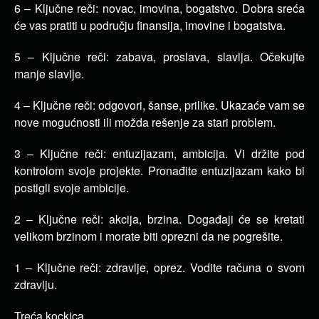
6 – Ključne reči: novac, imovina, bogatstvo. Dobra sreća
će vas pratiti u području finansija, imovine i bogatstva.
5 – Ključne reči: zabava, proslava, slavlja. Očekujte
manje slavlje.
4 – Ključne reči: odgovori, šanse, prilike. Ukazaće vam se
nove mogućnosti ili možda rešenje za stari problem.
3 – Ključne reči: entuzijazam, ambicija. Vi držite pod
kontrolom svoje projekte. Pronađite entuzijazam kako bi
postigli svoje ambicije.
2 – Ključne reči: akcija, brzina. Događaji će se kretati
velikom brzinom i morate biti oprezni da ne pogrešite.
1 – Ključne reči: zdravlje, oprez. Vodite računa o svom
zdravlju.
Treća kockica