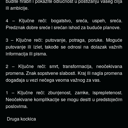
budite hrabri i pokažite odlučnost u postizanju vašeg cilja
ili ambicije.
4 – Ključne reči: bogatstvo, sreća, uspeh, sreća.
Predznak dobre sreće i srećan ishod za buduće planove.
3 – Ključne reči: putovanje, potraga, poruke. Moguće
putovanje ili izlet, takođe se odnosi na dolazak važnih
informacija ili pisma.
2 – Ključne reči: smrt, transformacija, neočekivana
promena. Znak sopstvene slabosti. Kraj ili nagla promena
događaja u vezi nečega veoma važnog za vas.
1 – Ključne reči: zbunjenost, zamke, isprepletenost.
Neočekivane komplikacije se mogu desiti u predstojećim
poslovima.
Druga kockica