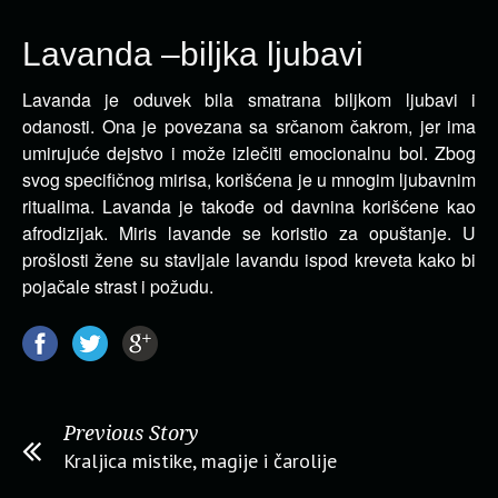
Lavanda –biljka ljubavi
Lavanda je oduvek bila smatrana biljkom ljubavi i
odanosti. Ona je povezana sa srčanom čakrom, jer ima
umirujuće
dejstvo i može izlečiti emocionalnu bol. Zbog
svog specifičnog mirisa, korišćena je u mnogim ljubavnim
ritualima. Lavanda je takođe od davnina korišćene kao
afrodizijak. Miris lavande se koristio za opuštanje. U
prošlosti žene su stavljale lavandu ispod kreveta kako bi
pojačale strast i požudu.
Previous Story
Kraljica mistike, magije i čarolije