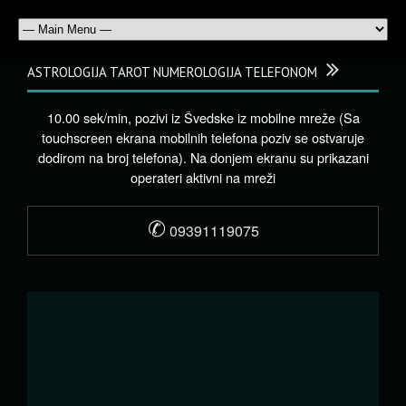
ASTROLOGIJA TAROT NUMEROLOGIJA TELEFONOM
10.00 sek/min, pozivi iz Švedske iz mobilne mreže (Sa
touchscreen ekrana mobilnih telefona poziv se ostvaruje
dodirom na broj telefona). Na donjem ekranu su prikazani
operateri aktivni na mreži
✆
09391119075