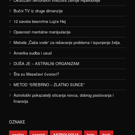
Okultizam tevtonskih vitezova zemlje Hiperboreje
Bučni TV iz druge dimenzije
12 saveta besmrtne Lujze Hej
Opasnost mentalne manipulacije
Metoda „Čaša vode“ za rešavanje problema i ispunjenje želja.
Amerika sudba i usud
DUŠA JE – ASTRALNI ORGANIZAM
Šta su Mesečevi čvorovi?
METOD “SREBRNO – ZLATNO SUNCE”
Astrološki pokazatelji sticanja novca, dobrog poslovanja i
finansija
OZNAKE
analiza
aspekti
ASTROLOGIJA
boje
brak