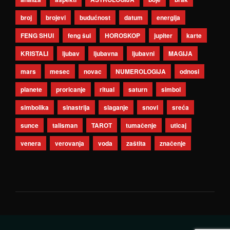
broj
brojevi
budućnost
datum
energija
FENG SHUI
feng šui
HOROSKOP
jupiter
karte
KRISTALI
ljubav
ljubavna
ljubavni
MAGIJA
mars
mesec
novac
NUMEROLOGIJA
odnosi
planete
proricanje
ritual
saturn
simbol
simbolika
sinastrija
slaganje
snovi
sreća
sunce
talisman
TAROT
tumačenje
uticaj
venera
verovanja
voda
zaštita
značenje