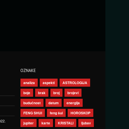
OZNAKE
analiza
aspekti
ASTROLOGIJA
boje
brak
broj
brojevi
budućnost
datum
energija
FENG SHUI
feng šui
HOROSKOP
022.
jupiter
karte
KRISTALI
ljubav