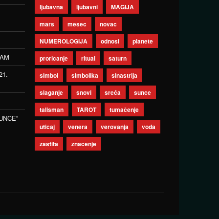
ljubavna
ljubavni
MAGIJA
mars
mesec
novac
NUMEROLOGIJA
odnosi
planete
ZAM
proricanje
ritual
saturn
21.
simbol
simbolika
sinastrija
slaganje
snovi
sreća
sunce
talisman
TAROT
tumačenje
UNCE”
uticaj
venera
verovanja
voda
zaštita
značenje