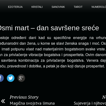
EZOTERIJA
KRISTALI
SANOVNIK
TAROT
NUMEROLO
smi mart – dan savršene sreće
ostoje određeni dani kad su specifične energije na vrhu
đunarodni dan žena, u kome se slavi
ženska snaga i moć. O
 imati potpunu vlast nad materijalnim bogatstvom svake vrste.
n za privlačenje vibracije bogatstva i prosperiteta. Ovim dano
 savršena kombinacija za privlačenje bogatstva. Venera daj
eću, pravednost i dobitke, a petak je dan koji daruje prosperitet.
Previous Story
N
Magična svojstva limuna
Sujeverja i njihov