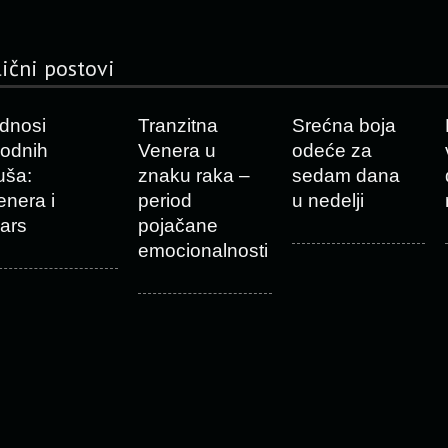
lični postovi
dnosi
Tranzitna
Srećna boja
rodnih
Venera u
odeće za
uša:
znaku raka –
sedam dana
enera i
period
u nedelji
ars
pojačane
emocionalnosti