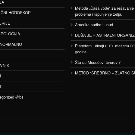
JA
Metoda „Čaša vode“ za rešavanje
ČNI HOROSKOP
problema i ispunjenje želja.
ERIJE
Amerika sudba i usud
ROLOGIJA
DUŠA JE – ASTRALNI ORGANI
ANORMALNO
Planetarni uticaji u 10. mesecu 20
godine
Šta su Mesečevi čvorovi?
VNIK
METOD “SREBRNO – ZLATNO S
I
T
egorized @bs