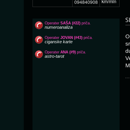
km/min
094840908
S
O
s
d
V
M