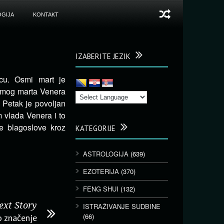
GIJA
KONTAKT
IZABERITE JEZIK
ncu. Osmi mart je
smog marta Venera
 Petak je povoljan
m vlada Venera i to
e blagoslove kroz
KATEGORIJE
ASTROLOGIJA
(639)
EZOTERIJA
(370)
FENG SHUI
(132)
ext Story
ISTRAŽIVANJE SUDBINE
(66)
o značenje