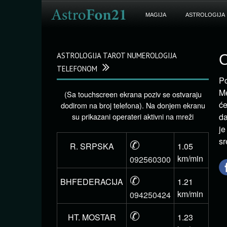
MAGIJA
ASTROLOGIJA
ASTROLOGIJA TAROT NUMEROLOGIJA
O
TELEFONOM
P
Me
(Sa touchscreen ekrana poziv se ostvaraju
će
dodirom na broj telefona). Na donjem ekranu
su prikazani operateri aktivni na mreži
da
je
✆
sr
R. SRPSKA
1.05
km/min
092560300
✆
BHFEDERACIJA
1.21
km/min
094250424
✆
HT. MOSTAR
1.23