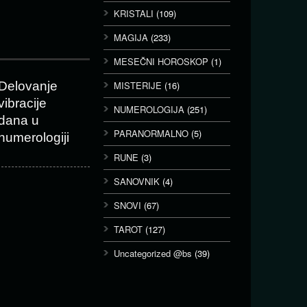
KRISTALI
(109)
MAGIJA
(233)
MESEČNI HOROSKOP
(1)
Delovanje
MISTERIJE
(16)
vibracije
NUMEROLOGIJA
(251)
dana u
PARANORMALNO
(5)
numerologiji
RUNE
(3)
SANOVNIK
(4)
SNOVI
(67)
TAROT
(127)
Uncategorized @bs
(39)