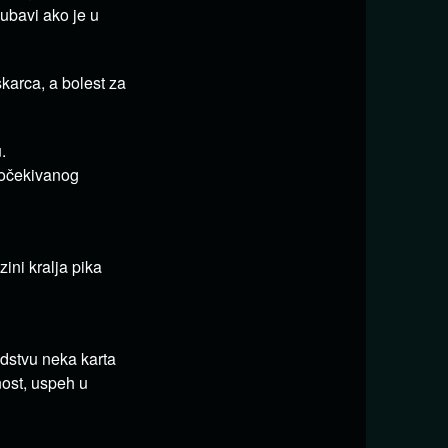
ubavi ako je u
karca, a bolest za
.
 očekivanog
ini kralja pika
dstvu neka karta
ost, uspeh u