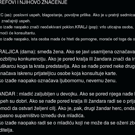
REFOVI I NJIHOVO ZNAČENJE
C (as): poslovni uspeh, blagostanje, povoljne prilike. Ako je u pratnji sedmi
š značajniji uspeh.
o izađe naopako znači neočekivani poklon.KRALJ (pop): vrlo uticajna osoba, 
moći će konsultantu.
o izađe naopako, ista osoba mada će hteti da pomogne, moraće od toga da 
ALJICA (dama): smeđa žena. Ako se javi usamljena označava
i ozbiljnu konkurenciju. Ako je pored kralja ili žandara znači da
škarcu koga ta krata predstavlja. Ako se nađe pored neke druge
načava iskrenu prijateljicu osobe koja konsultuje karte.
o izađe naopako označava ljubomornu, nevernu ženu.
NDAR : mladić zaljubljen u devojku. Ako se pored njega nađe kr
peh su dobri. Ako se nađe pored kralja ili žandara radi se o prij
moći da ostvari željeni cilj. Ako je, pak, drugi žandar herc, ond
opasno suparništvo između dva mladića.
o izađe naopako radi se o mladiću koji ne može da se oženi zbo
ditelja.