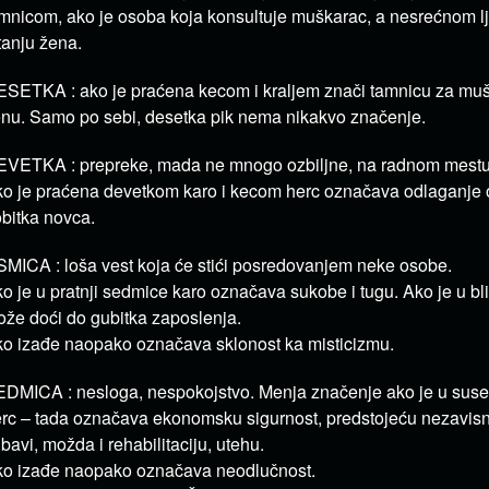
mnicom, ako je osoba koja konsultuje muškarac, a nesrećnom lj
tanju žena.
SETKA : ako je praćena kecom i kraljem znači tamnicu za muš
nu. Samo po sebi, desetka pik nema nikakvo značenje.
VETKA : prepreke, mada ne mnogo ozbiljne, na radnom mestu
o je praćena devetkom karo i kecom herc označava odlaganje
bitka novca.
MICA : loša vest koja će stići posredovanjem neke osobe.
o je u pratnji sedmice karo označava sukobe i tugu. Ako je u bliz
že doći do gubitka zaposlenja.
o izađe naopako označava sklonost ka misticizmu.
DMICA : nesloga, nespokojstvo. Menja značenje ako je u suse
rc – tada označava ekonomsku sigurnost, predstojeću nezavisn
ubavi, možda i rehabilitaciju, utehu.
o izađe naopako označava neodlučnost.