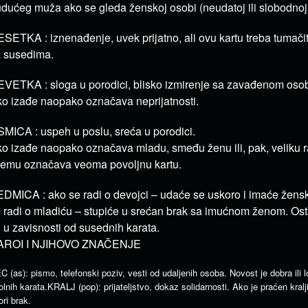
dućeg muža ako se gleda ženskoj osobi (neudatoj ili slobodnoj
SETKA : iznenađenje, uvek prijatno, ali ovu kartu treba tumači
 susedima.
VETKA : sloga u porodici, blisko izmirenje sa zavađenom oso
o izađe naopako označava neprijatnosti.
MICA : uspeh u poslu, sreća u porodici.
o izađe naopako označava mladu, smeđu ženu ili, pak, veliku r
emu označava veoma povoljnu kartu.
DMICA : ako se radi o devojci – udaće se uskoro i imaće žens
 radi o mladiću – stupiće u srećan brak sa imućnom ženom. Osta
 u zavisnosti od susednih karata.
AROI I NJIHOVO ZNAČENJE
C (as): pismo, telefonski poziv, vesti od udaljenih osoba. Novost je dobra ili
olnih karata.KRALJ (pop): prijateljstvo, dokaz solidarnosti. Ako je praćen kra
ori brak.