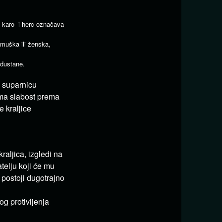
ca karo i herc označava
muška ili ženska,
odustane.
 suparnicu
 ima slabost prema
 kraljice
aljica, izgledi na
atelju koji će mu
a postoji dugotrajno
g protivljenja