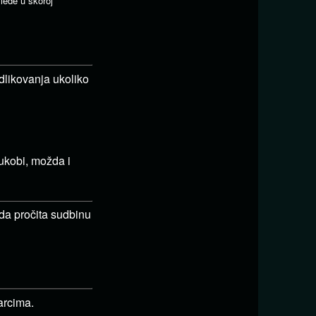
leđe u skoroj
dlikovanja ukoliko
ukobi, možda i
da pročita sudbinu
rcima.