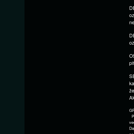
DE
oz
ne
DE
oz
OS
pi
SE
ka
že
Ak
G
Pr
ve
Da