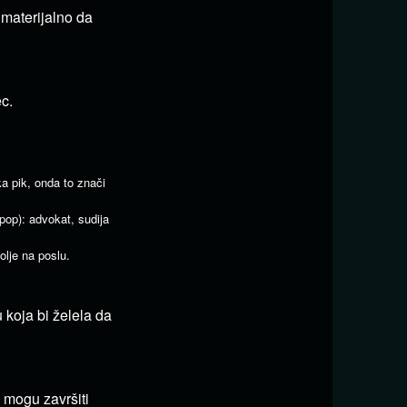
 materijalno da
c.
a pik, onda to znači
pop): advokat, sudija
olje na poslu.
 koja bi želela da
 mogu završiti