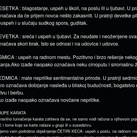
SETKA : blagostanje, uspeh u školi, na poslu ili u ljubavi. U pr
načava da će prijem novca nešto zakasniti. U pratnji devetke p
uspeh i u slučaju sudkog spora, guditak.
VETKA : sreća i uspeh u ljubavi. Za neudate i neoženjene ova
načava skori brak. Isto se odnosi i na udovice i udovce.
MICA : uspeh na radnom mestu. Pozitivno i brzo rešenje nek
tanja.Ako izađe naopako označava neku crnoputu i siromašnu 
DMICA : male neprilike sentimentalne prirode. U pratnji sedmic
ro označava dobijanje nasleđa u bliskoj budućnosti, bogatstvo u 
tvu i berbu.
o izađe naopako označava novčane neprilike.
RUPE KARATA
avilno tumačenje karata zahteva da se, ne samo vodi računa o njihovom po
ć i tome koje se karte nalaze u grupi ili u susedstvu.
jemo vam podrobno objašnjenje:ČETIRI KECA: uspeh u poslu, na radnom mes