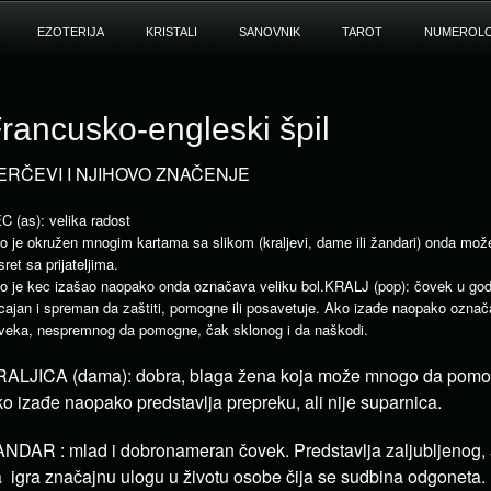
EZOTERIJA
KRISTALI
SANOVNIK
TAROT
NUMEROLO
rancusko-engleski špil
ERČEVI I NJIHOVO ZNAČENJE
C (as): velika radost
o je okružen mnogim kartama sa slikom (kraljevi, dame ili žandari) onda može 
sret sa prijateljima.
o je kec izašao naopako onda označava veliku bol.KRALJ (pop): čovek u god
icajan i spreman da zaštiti, pomogne ili posavetuje. Ako izađe naopako označ
veka, nespremnog da pomogne, čak sklonog i da naškodi.
ALJICA (dama): dobra, blaga žena koja može mnogo da pomo
o izađe naopako predstavlja prepreku, ali nije suparnica.
NDAR : mlad i dobronameran čovek. Predstavlja zaljubljenog,
 igra značajnu ulogu u životu osobe čija se sudbina odgoneta. 