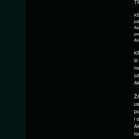
T
KE
jo
Ak
po
Ak
KR
il
mu
oz
Ak
ŽA
us
po
i 
Ak
ro