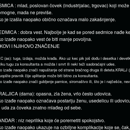
MICA : mlad, poslovan čovek (industrijalac, trgovac) koji može
mogne, mada ne previše.
o je izašla naopako obično označava malo zakašnjenje.
DMICA : dobra vest. Najbolje je kad se pored sedmice nađe ke
o izađe naopako vest će biti manje povoljna.
IKOVI I NJIHOVO ZNAČENJE
C (as): tuga, izdaja, možda krađa. Ako uz kec pik još dođu i desetka i devetk
liku tugu za konsultanta a možda i smrt ili neki teži saobraćajni udes.
o izađe naopako znači napuštanje od strane bračnog druga ili deteta.KRALJ (
i uopšte pravnik čije uplitanje može biti bitno za konsultanta.
o izađe naopako znači gubljenje parnice, siromaštvo ili, što je i najčešće, nev
ALJICA (dama): opasna, zla žena, vrlo često udovica.
o izađe naopako označava postariju ženu, usedelicu ili udovicu
 uda za čoveka znatno mlađeg od sebe.
NDAR : niz neprilika koje će poremetiti spokojstvo.
o izađe naopako ukazuje na ozbiljne komplikacije koje se, čak,