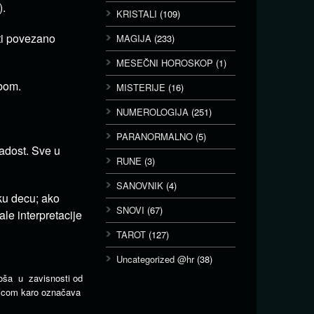
).
KRISTALI
(109)
ti povezano
MAGIJA
(233)
MESEČNI HOROSKOP
(1)
bom.
MISTERIJE
(16)
NUMEROLOGIJA
(251)
PARANORMALNO
(5)
adost. Sve u
RUNE
(3)
SANOVNIK
(4)
ku decu; ako
SNOVI
(67)
le interpretacije
TAROT
(127)
Uncategorized @hr
(38)
 loša u zavisnosti od
ljicom karo označava