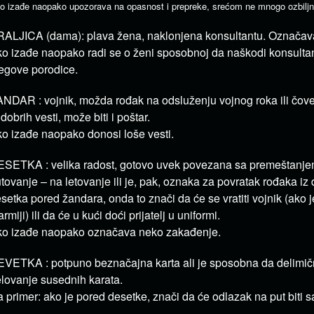
o izađe naopako upozorava na opasnost i prepreke, srećom ne mnogo ozbiljn
ALJICA (dama): plava žena, naklonjena konsultantu. Označava
o izađe naopako radi se o ženi sposobnoj da naškodi konsultan
egove porodice.
NDAR : vojnik, možda rođak na odsluženju vojnog roka ili čove
 dobrih vesti, može biti i poštar.
o izađe naopako donosi loše vesti.
SETKA : velika radost, gotovo uvek povezana sa premeštanje
tovanje – na letovanje ili je, pak, oznaka za povratak rođaka iz 
setka pored žandara, onda to znači da će se vratiti vojnik (ako j
armiji) ili da će u kući doći prijatelj u uniformi.
o izađe naopako označava neko zakađenje.
VETKA : potpuno beznačajna karta ali je sposobna da delimič
lovanje susednih karata.
 primer: ako je pored desetke, znači da će odlazak na put biti 