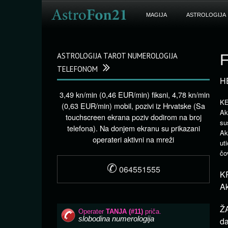
MAGIJA
ASTROLOGIJA
ASTROLOGIJA TAROT NUMEROLOGIJA
F
TELEFONOM
H
3,49 kn/min (0,46 EUR/min) fiksni, 4,78 kn/min
KE
(0,63 EUR/min) mobil, pozivi iz Hrvatske (Sa
Ak
touchscreen ekrana poziv dodirom na broj
su
telefona). Na donjem ekranu su prikazani
Ak
operateri aktivni na mreži
ut
čo
✆
064551555
KR
Ak
ŽA
da