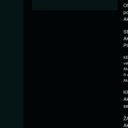
OS
po
Ak
SE
Ak
P
KE
ve
Ak
il
Ak
KR
Ak
se
ŽA
Ak