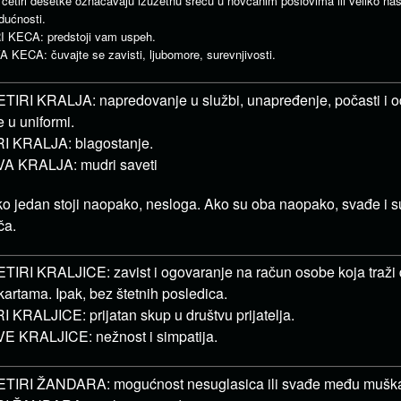
 četiri desetke označavaju izuzetnu sreću u novčanim poslovima ili veliko nas
dućnosti.
I KECA: predstoji vam uspeh.
A KECA: čuvajte se zavisti, ljubomore, surevnjivosti.
TIRI KRALJA: napredovanje u službi, unapređenje, počasti i o
e u uniformi.
I KRALJA: blagostanje.
A KRALJA: mudri saveti
o jedan stoji naopako, nesloga. Ako su oba naopako, svađe i s
ča.
TIRI KRALJICE: zavist i ogovaranje na račun osobe koja traži 
kartama. Ipak, bez štetnih posledica.
I KRALJICE: prijatan skup u društvu prijatelja.
E KRALJICE: nežnost i simpatija.
TIRI ŽANDARA: mogućnost nesuglasica ili svađe među muška