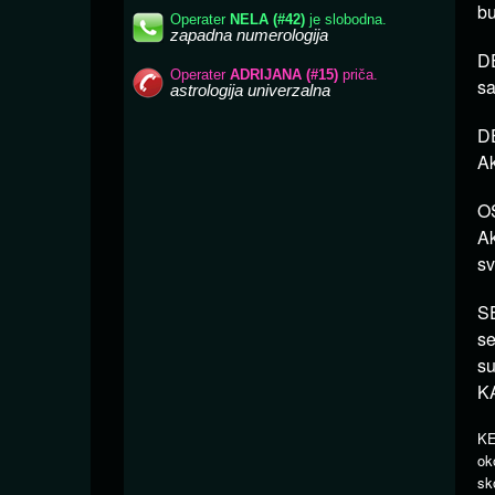
bu
DE
sa
DE
Ak
OS
Ak
sv
SE
se
su
K
KE
ok
sk