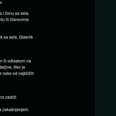
e.
 i ženu sa sela.
tu ili članovima
k sa sela. Glasnik
m ili odlaskom na
daljine. Ako je
e neko od najbližih
no zadrži
sa zakašnjenjem.