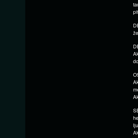
ta
pi
DE
že
DE
Ak
do
OS
Ak
mo
Ak
SE
he
lj
Ak