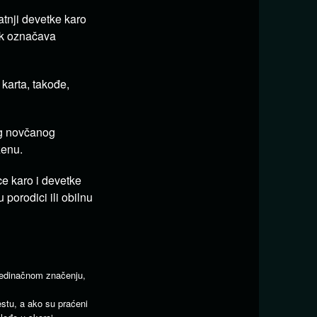
atnji devetke karo
ik označava
 karta, takođe,
og novčanog
ženu.
e karo i devetke
porodici ili obilnu
jedinačnom značenju,
tu, a ako su praćeni