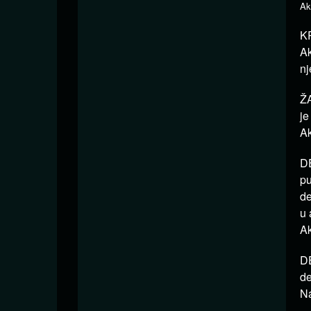
Ak
KR
Ak
nj
ŽA
je
Ak
DE
pu
de
u 
Ak
DE
de
Na