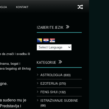
GIJA
KONTAKT
IZABERITE JEZIK
da znači i svadbu ili
KATEGORIJE
inama, bogat i
ava bogatog ali škrtog
ASTROLOGIJA
(633)
gne.
EZOTERIJA
(370)
FENG SHUI
(132)
 a suđeno mu je
ISTRAŽIVANJE SUDBINE
Predstavlja i
(66)