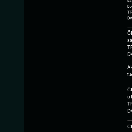
sa
bu
TR
DV
ČE
st
TR
DV
Ak
tu
ČE
u 
TR
DV
ČE