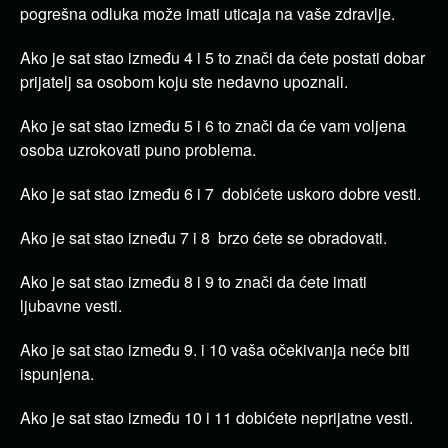
pogrešna odluka može imati uticaja na vaše zdravlje.
Ako je sat stao između 4 i 5 to znači da ćete postati dobar
prijatelj sa osobom koju ste nedavno upoznali.
Ako je sat stao između 5 i 6 to znači da će vam voljena
osoba uzrokovati puno problema.
Ako je sat stao između 6 i 7 dobićete uskoro dobre vesti.
Ako je sat stao izneđu 7 i 8 brzo ćete se obradovati.
Ako je sat stao između 8 i 9 to znači da ćete imati
ljubavne vesti.
Ako je sat stao između 9. i 10 vaša očekivanja neće biti
ispunjena.
Ako je sat stao između 10 i 11 dobićete neprijatne vesti.