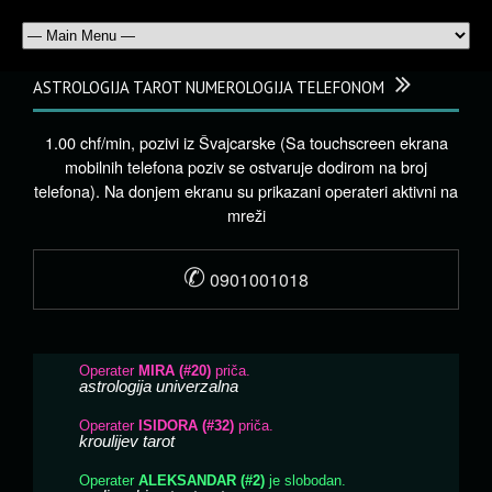
ASTROLOGIJA TAROT NUMEROLOGIJA TELEFONOM
1.00 chf/min, pozivi iz Švajcarske (Sa touchscreen ekrana
mobilnih telefona poziv se ostvaruje dodirom na broj
telefona). Na donjem ekranu su prikazani operateri aktivni na
mreži
✆
0901001018