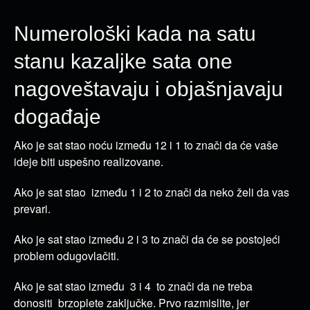
Numerološki kada na satu
stanu kazaljke sata one
nagoveštavaju i objašnjavaju
događaje
Ako je sat stao noću između 12 i 1 to znači da će vaše
ideje biti uspešno realizovane.
Ako je sat stao između 1 i 2 to znači da neko želi da vas
prevari.
Ako je sat stao između 2 i 3 to znači da će se postojeći
problem odugovlačiti.
Ako je sat stao između 3 i 4 to znači da ne treba
donositi brzoplete zaključke. Prvo razmislite, jer