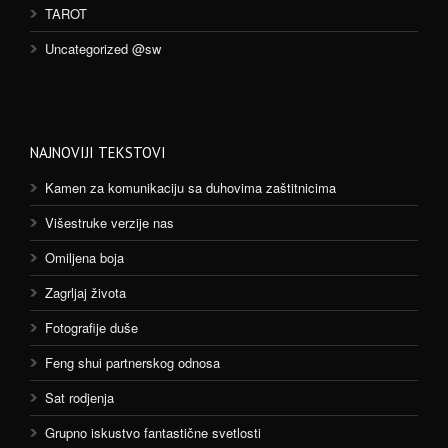
TAROT
Uncategorized @sw
NAJNOVIJI TEKSTOVI
Kamen za komunikaciju sa duhovima zaštitnicima
Višestruke verzije nas
Omiljena boja
Zagrljaj života
Fotografije duše
Feng shui partnerskog odnosa
Sat rodjenja
Grupno iskustvo fantastične svetlosti