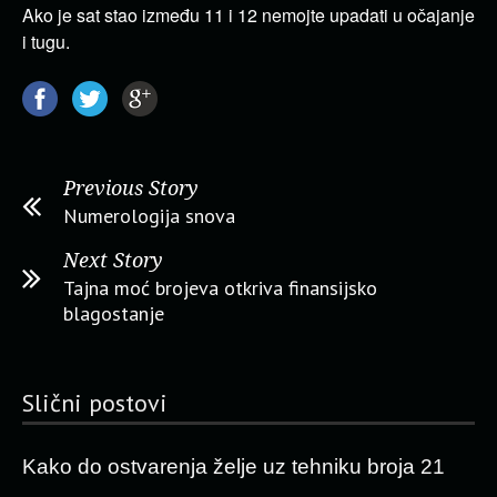
Ako je sat stao između 11 i 12 nemojte upadati u očajanje
i tugu.
Previous Story
Numerologija snova
Next Story
Tajna moć brojeva otkriva finansijsko
blagostanje
Slični postovi
Kako do ostvarenja želje uz tehniku broja 21