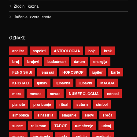
Zločin i kazna
Jačanje izvora lepote
OZNAKE
analiza
aspekti
ASTROLOGIJA
boje
brak
broj
brojevi
budućnost
datum
energija
FENG SHUI
feng šui
HOROSKOP
jupiter
karte
KRISTALI
ljubav
ljubavna
ljubavni
MAGIJA
mars
mesec
novac
NUMEROLOGIJA
odnosi
planete
proricanje
ritual
saturn
simbol
simbolika
sinastrija
slaganje
snovi
sreća
sunce
talisman
TAROT
tumačenje
uticaj
venera
verovanja
voda
zaštita
značenje