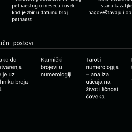
petnaestog u mesecu i uvek
stanu kazaljk
kad je zbir u datumu broj
nagoveštavaju i ob
petnaest
lični postovi
ako do
Karmički
Tarot i
stvarenja
brojevi u
numerologija
elje uz
numerologiji
– analiza
ehniku broja
uticaja na
1
život i ličnost
čoveka