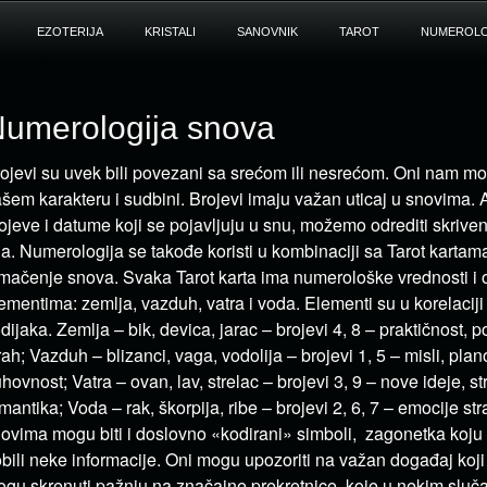
EZOTERIJA
KRISTALI
SANOVNIK
TAROT
NUMEROLO
umerologija snova
ojevi su uvek bili povezani sa srećom ili nesrećom. Oni nam mo
šem karakteru i sudbini. Brojevi imaju važan uticaj u snovima. A
ojeve i datume koji se pojavljuju u snu, možemo odrediti skriv
a. Numerologija se takođe koristi u kombinaciji sa Tarot kartam
mačenje snova. Svaka Tarot karta ima numerološke vrednosti i
ementima: zemlja, vazduh, vatra i voda. Elementi su u korelacij
dijaka. Zemlja – bik, devica, jarac – brojevi 4, 8 – praktičnost, 
rah; Vazduh – blizanci, vaga, vodolija – brojevi 1, 5 – misli, plan
hovnost; Vatra – ovan, lav, strelac – brojevi 3, 9 – nove ideje, str
mantika; Voda – rak, škorpija, ribe – brojevi 2, 6, 7 – emocije str
ovima mogu biti i doslovno «kodirani» simboli, zagonetka koju t
bili neke informacije. Oni mogu upozoriti na važan događaj koji
gu skrenuti pažnju na značajne prekretnice, koje u nekim sluč