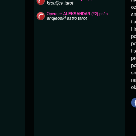
oz
sn
i 
i 
po
po
i 
pr
po
sn
na
ol