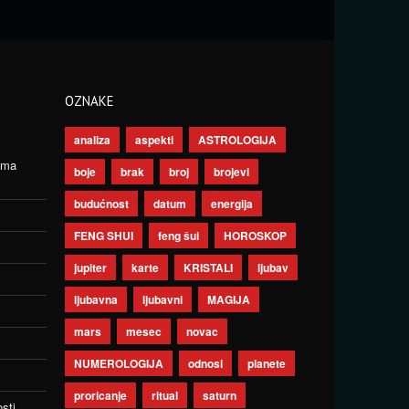
OZNAKE
analiza
aspekti
ASTROLOGIJA
ima
boje
brak
broj
brojevi
budućnost
datum
energija
FENG SHUI
feng šui
HOROSKOP
jupiter
karte
KRISTALI
ljubav
ljubavna
ljubavni
MAGIJA
mars
mesec
novac
NUMEROLOGIJA
odnosi
planete
proricanje
ritual
saturn
sti