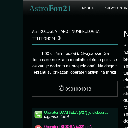
MAGIJA
ASTROLOGIJA
ASTROLOGIJA TAROT NUMEROLOGIJA
N
TELEFONOM
Br
na
1.00 chf/min, pozivi iz Švajcarske (Sa
br
touchscreen ekrana mobilnih telefona poziv se
ostvaruje dodirom na broj telefona). Na donjem
sn
ekranu su prikazani operateri aktivni na mreži
tu
el
✆
zo
0901001018
st
du
ro
sn
do
mo