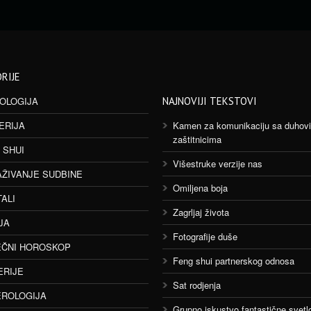
RIJE
OLOGIJA
NAJNOVIJI TEKSTOVI
ERIJA
Kamen za komunikaciju sa duhov
zaštitnicima
 SHUI
Višestruke verzije nas
AŽIVANJE SUDBINE
Omiljena boja
TALI
Zagrljaj života
JA
Fotografije duše
ČNI HOROSKOP
Feng shui partnerskog odnosa
ERIJE
Sat rodjenja
ROLOGIJA
Grupno iskustvo fantastične svetlo