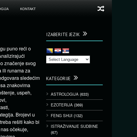
GIJA
KONTAKT
IZABERITE JEZIK
gu puno reći o
nalizirajući
eno značenje svog
a ili runama za
 odgovara sledećim
KATEGORIJE
i sa znakovima
poštenje, uspeh,
ASTROLOGIJA
(633)
ovi,
EZOTERIJA
(369)
asti,
ategija. Brojevi u
FENG SHUI
(132)
reba rešiti kako bi
ISTRAŽIVANJE SUDBINE
 nas očekuje,
(67)
ajevima