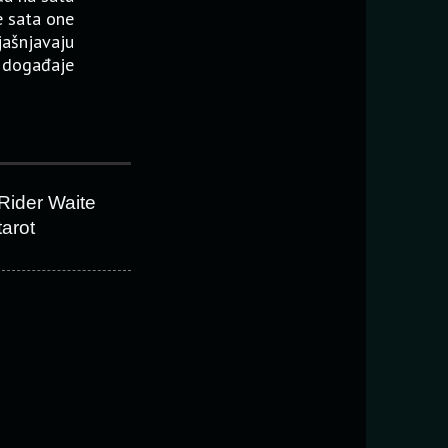
e sata one
jašnjavaju
događaje
Rider Waite
tarot