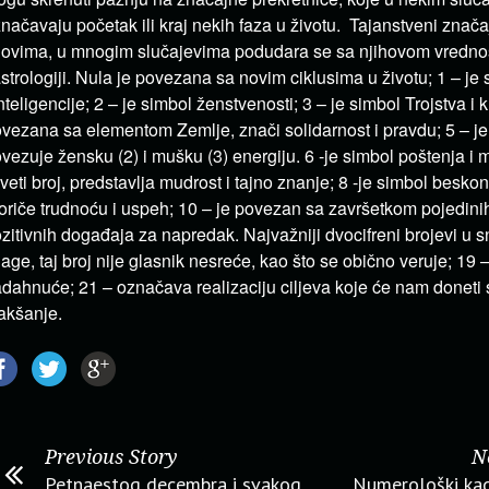
načavaju početak ili kraj nekih faza u životu. Tajanstveni znača
ovima, u mnogim slučajevima podudara se sa njihovom vrednoš
astrologiji. Nula je povezana sa novim ciklusima u životu; 1 – je 
inteligencije; 2 – je simbol ženstvenosti; 3 – je simbol Trojstva i k
vezana sa elementom Zemlje, znači solidarnost i pravdu; 5 – je 
vezuje žensku (2) i mušku (3) energiju. 6 -je simbol poštenja i m
sveti broj, predstavlja mudrost i tajno znanje; 8 -je simbol besko
oriče trudnoću i uspeh; 10 – je povezan sa završetkom pojedinih
zitivnih događaja za napredak. Najvažniji dvocifreni brojevi u s
age, taj broj nije glasnik nesreće, kao što se obično veruje; 19 
dahnuće; 21 – označava realizaciju ciljeva koje će nam doneti 
akšanje.
Previous Story
N
Petnaestog decembra i svakog
Numerološki kad