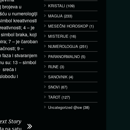
KRISTALI
(109)
j brojeva u
ću u numerologiji
MAGIJA
(233)
simbol kreativnosti
MESEČNI HOROSKOP
(1)
reativnosti; 4 – je
simbol braka, koji
MISTERIJE
(16)
ira; 7 – je čaroban
NUMEROLOGIJA
(251)
načnosti; 9 –
 faza i stvaranjem
PARANORMALNO
(5)
nu su: 13 – simbol
RUNE
(3)
– sreća i
slobodu i
SANOVNIK
(4)
SNOVI
(67)
TAROT
(127)
Uncategorized @sw
(38)
ext Story
a na satu