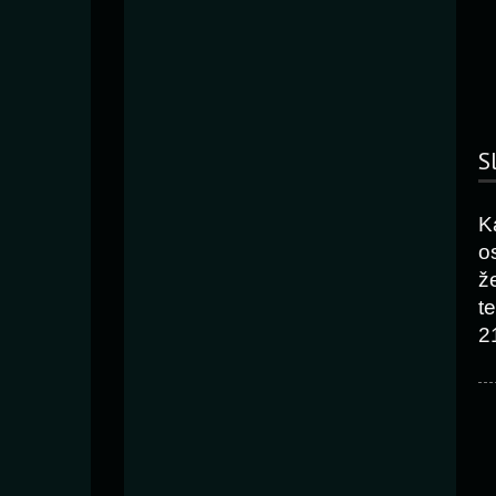
S
K
o
ž
t
2