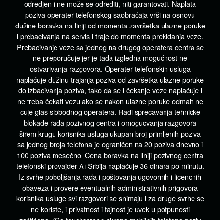
odredjen i ne može se odrediti, niti garantovati. Naplata
poziva operater telefonskog saobraćaja vrši na osnovu
dužine boravka na liniji od momenta završetka ulazne poruke
i prebacivanja na servis i traje do momenta prekidanja veze.
Prebacivanje veze sa jednog na drugog operatera centra se
ne preporučuje jer je tada izgledna mogućnost ne
ostvarivanja razgovora. Operater telefonskih usluga
naplaćuje dužinu trajanja poziva od završetka ulazne poruke
do izbacivanja poziva, tako da se i čekanje veze naplaćuje i
ne treba čekati vezu ako se nakon ulazne poruke odmah ne
čuje glas slobodnog operatera. Radi sprečavanja tehničke
blokade rada pozivnog centra i omogucvanja razgovora
širem krugu korisnika usluga ukupan broj primljenih poziva
sa jednog broja telefona je ograničen na 20 poziva dnevno i
100 poziva mesečno. Cena boravka na liniji pozivnog centra
telefonski provajder A1Srbija naplaćuje 36 dinara po minutu.
Iz svrhe poboljšanja rada i poštovanja ugovornih i licencnih
obaveza i provere eventualnih administrativnih prigovora
korisnika usluge svi razgovori se snimaju i za druge svrhe se
ne koriste, i privatnost i tajnost je uvek u potpunosti
zaštićena. (Sa touchscreen ekrana mobilnih telefona poziv