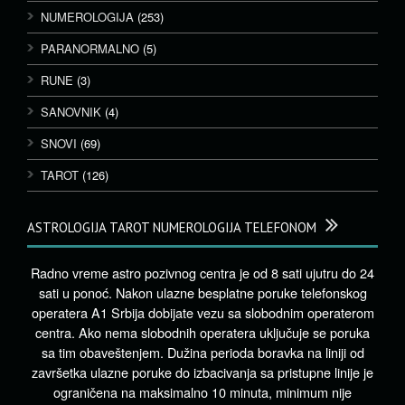
NUMEROLOGIJA
(253)
PARANORMALNO
(5)
RUNE
(3)
SANOVNIK
(4)
SNOVI
(69)
TAROT
(126)
ASTROLOGIJA TAROT NUMEROLOGIJA TELEFONOM
Radno vreme astro pozivnog centra je od 8 sati ujutru do 24
sati u ponoć. Nakon ulazne besplatne poruke telefonskog
operatera A1 Srbija dobijate vezu sa slobodnim operaterom
centra. Ako nema slobodnih operatera uključuje se poruka
sa tim obaveštenjem. Dužina perioda boravka na liniji od
završetka ulazne poruke do izbacivanja sa pristupne linije je
ograničena na maksimalno 10 minuta, minimum nije