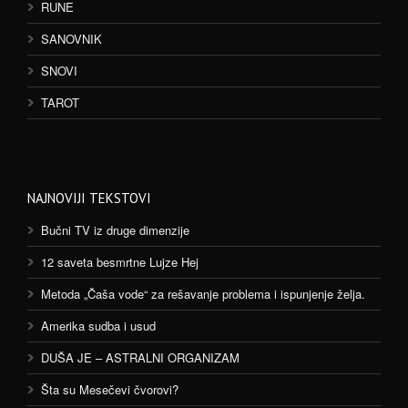
RUNE
SANOVNIK
SNOVI
TAROT
NAJNOVIJI TEKSTOVI
Bučni TV iz druge dimenzije
12 saveta besmrtne Lujze Hej
Metoda „Čaša vode“ za rešavanje problema i ispunjenje želja.
Amerika sudba i usud
DUŠA JE – ASTRALNI ORGANIZAM
Šta su Mesečevi čvorovi?