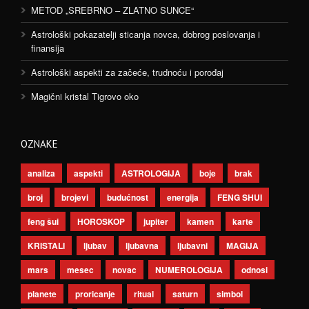
METOD „SREBRNO – ZLATNO SUNCE“
Astrološki pokazatelji sticanja novca, dobrog poslovanja i
finansija
Astrološki aspekti za začeće, trudnoću i porođaj
Magični kristal Tigrovo oko
OZNAKE
analiza
aspekti
ASTROLOGIJA
boje
brak
broj
brojevi
budućnost
energija
FENG SHUI
feng šui
HOROSKOP
jupiter
kamen
karte
KRISTALI
ljubav
ljubavna
ljubavni
MAGIJA
mars
mesec
novac
NUMEROLOGIJA
odnosi
planete
proricanje
ritual
saturn
simbol