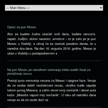
Oprez na pun Mesec
Ako se budete čudno osećali ovih dana, budete nervozni,
napeti, ćudljivi, skloni nesanici, emotivni – to je zato jer je pun
Mesec u Vodoliji, a uticaj će se osećati posebno danas, te u
naredna dva dana. Na dan 16. avgusta 2016. godine, Mesec je
ušao u Vodoliju u poslepodnevnim s
Na pun Mesec po narodnom verovanju treba uraditi ritual za
privlačenje novca
Postoji puno verovanja vezana za Mesec i njegove faze. Veruje
da će osoba dobiti neočekivani novac, ukoliko izađe napolje
tokom punog Meseca, a zatim otvori svoj novčanik i devet puta
kaže: „Meseče napuni moj novčanik“. U roku od nekoliko dana
veruje se da će osobi doći ne