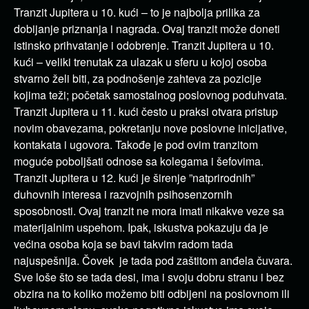
Tranzit Jupitera u 10. kući – to je najbolja prilika za
dobijanje priznanja i nagrada. Ovaj tranzit može doneti
istinsko prihvatanje i odobrenje. Tranzit Jupitera u 10.
kući – veliki trenutak za ulazak u sferu u kojoj osoba
stvarno želi biti, za podnošenje zahteva za pozicije
kojima teži; početak samostalnog poslovnog poduhvata.
Tranzit Jupitera u 11. kući često u praksi otvara pristup
novim obavezama, pokretanju nove poslovne inicijative,
kontakata i ugovora. Takođe je pod ovim tranzitom
moguće poboljšati odnose sa kolegama i šefovima.
Tranzit Jupitera u 12. kući je širenje ”natprirodnih”
duhovnih interesa i razvojnih psihosenzornih
sposobnosti. Ovaj tranzit ne mora imati nikakve veze sa
materijalnim uspehom. Ipak, iskustva pokazuju da je
većina osoba koja se bavi takvim radom tada
najuspešnija. Čovek je tada pod zaštitom anđela čuvara.
Sve loše što se tada desi, ima i svoju dobru stranu i bez
obzira na to koliko možemo biti odbijeni na poslovnom ili