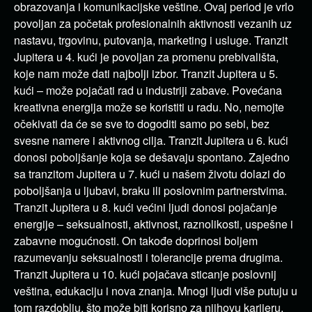
obrazovanja i komunikacijske veštine. Ovaj period je vrlo
povoljan za početak profesionalnih aktivnosti vezanih uz
nastavu, trgovinu, putovanja, marketing i usluge. Tranzit
Jupitera u 4. kući je povoljan za promenu prebivališta,
koje nam može dati najbolji izbor. Tranzit Jupitera u 5.
kući – može pojačati rad u industriji zabave. Povećana
kreativna energija može se koristiti u radu. No, nemojte
očekivati ​​da će se sve to dogoditi samo po sebi, bez
svesne namere i aktivnog cilja. Tranzit Jupitera u 6. kući
donosi poboljšanje koja se dešavaju spontano. Zajedno
sa tranzitom Jupitera u 7. kući u našem životu dolazi do
poboljšanja u ljubavi, braku ili poslovnim partnerstvima.
Tranzit Jupitera u 8. kući većini ljudi donosi pojačanje
energije – seksualnosti, aktivnost, raznolikosti, uspešne i
zabavne mogućnosti. On takođe doprinosi boljem
razumevanju seksualnosti i tolerancije prema drugima.
Tranzit Jupitera u 10. kući pojačava sticanje poslovnij
veština, edukaciju i nova znanja. Mnogi ljudi više putuju u
tom razdoblju, što može biti korisno za njihovu karijeru.