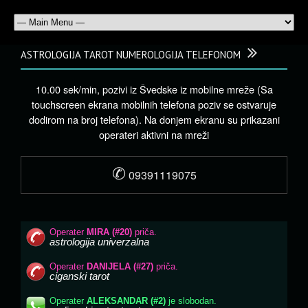
ASTROLOGIJA TAROT NUMEROLOGIJA TELEFONOM
10.00 sek/min, pozivi iz Švedske iz mobilne mreže (Sa
touchscreen ekrana mobilnih telefona poziv se ostvaruje
dodirom na broj telefona). Na donjem ekranu su prikazani
operateri aktivni na mreži
✆
09391119075