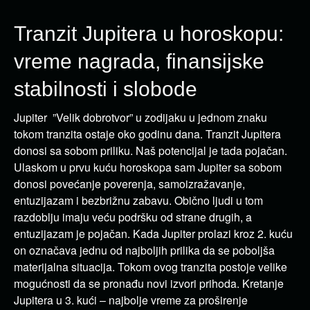
Tranzit Jupitera u horoskopu:
vreme nagrada, finansijske
stabilnosti i slobode
Jupiter ”Velik dobrotvor” u zodijaku u jednom znaku
tokom tranzita ostaje oko godinu dana. Tranzit Jupitera
donosi sa sobom priliku. Naš potencijal je tada pojačan.
Ulaskom u prvu kuću horoskopa sam Jupiter sa sobom
donosi povećanje poverenja, samoizražavanje,
entuzijazam i bezbrižnu zabavu. Obično ljudi u tom
razdoblju imaju veću podršku od strane drugih, a
entuzijazam je pojačan. Kada Jupiter prolazi kroz 2. kuću
on označava jednu od najboljih prilika da se poboljša
materijalna situacija. Tokom ovog tranzita postoje velike
mogućnosti da se pronađu novi izvori prihoda. Kretanje
Jupitera u 3. kući – najbolje vreme za proširenje