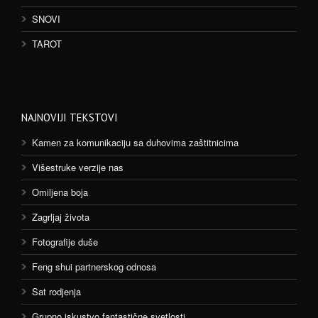
SNOVI
TAROT
NAJNOVIJI TEKSTOVI
Kamen za komunikaciju sa duhovima zaštitnicima
Višestruke verzije nas
Omiljena boja
Zagrljaj života
Fotografije duše
Feng shui partnerskog odnosa
Sat rodjenja
Grupno iskustvo fantastične svetlosti