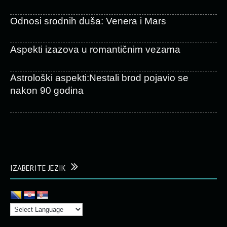
Odnosi srodnih duša: Venera i Mars
Aspekti izazova u romantičnim vezama
Astrološki aspekti:Nestali brod pojavio se
nakon 90 godina
IZABERITE JEZIK