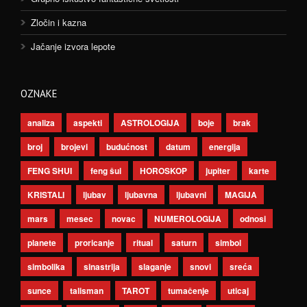
Zločin i kazna
Jačanje izvora lepote
OZNAKE
analiza
aspekti
ASTROLOGIJA
boje
brak
broj
brojevi
budućnost
datum
energija
FENG SHUI
feng šui
HOROSKOP
jupiter
karte
KRISTALI
ljubav
ljubavna
ljubavni
MAGIJA
mars
mesec
novac
NUMEROLOGIJA
odnosi
planete
proricanje
ritual
saturn
simbol
simbolika
sinastrija
slaganje
snovi
sreća
sunce
talisman
TAROT
tumačenje
uticaj