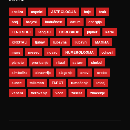
analiza
aspekti
ASTROLOGIJA
boje
brak
broj
brojevi
budućnost
datum
energija
FENG SHUI
feng šui
HOROSKOP
jupiter
karte
KRISTALI
ljubav
ljubavna
ljubavni
MAGIJA
mars
mesec
novac
NUMEROLOGIJA
odnosi
planete
proricanje
ritual
saturn
simbol
simbolika
sinastrija
slaganje
snovi
sreća
sunce
talisman
TAROT
tumačenje
uticaj
venera
verovanja
voda
zaštita
značenje