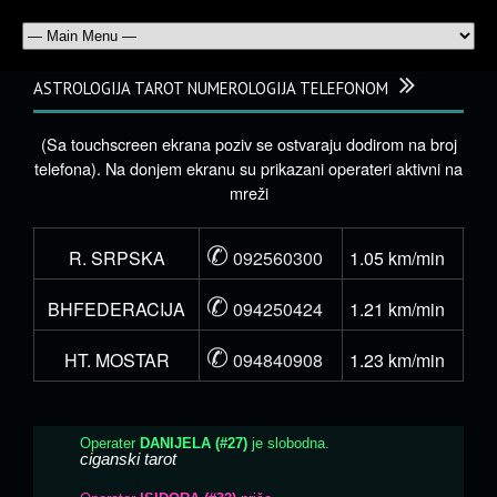
ASTROLOGIJA TAROT NUMEROLOGIJA TELEFONOM
(Sa touchscreen ekrana poziv se ostvaraju dodirom na broj
telefona). Na donjem ekranu su prikazani operateri aktivni na
mreži
✆
R. SRPSKA
092560300
1.05 km/min
✆
BHFEDERACIJA
094250424
1.21 km/min
✆
HT. MOSTAR
094840908
1.23 km/min