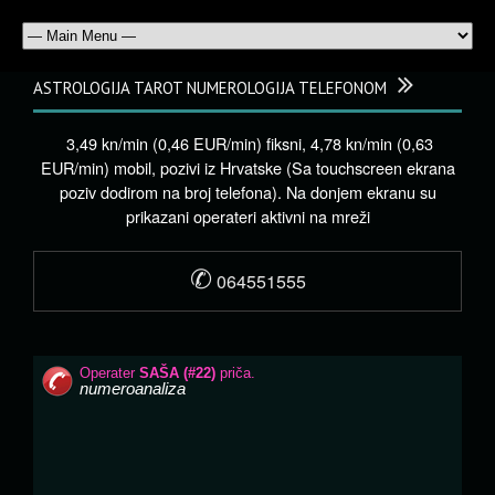
ASTROLOGIJA TAROT NUMEROLOGIJA TELEFONOM
3,49 kn/min (0,46 EUR/min) fiksni, 4,78 kn/min (0,63
EUR/min) mobil, pozivi iz Hrvatske (Sa touchscreen ekrana
poziv dodirom na broj telefona). Na donjem ekranu su
prikazani operateri aktivni na mreži
✆
064551555