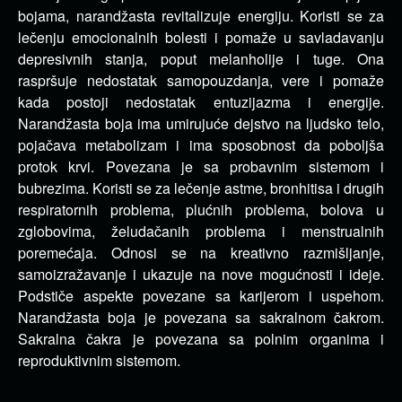
bojama, narandžasta revitalizuje energiju. Koristi se za
lečenju emocionalnih bolesti i pomaže u savladavanju
depresivnih stanja, poput melanholije i tuge. Ona
raspršuje nedostatak samopouzdanja, vere i pomaže
kada postoji nedostatak entuzijazma i energije.
Narandžasta boja ima umirujuće dejstvo na ljudsko telo,
pojačava metabolizam i ima sposobnost da poboljša
protok krvi. Povezana je sa probavnim sistemom i
bubrezima. Koristi se za lečenje astme, bronhitisa i drugih
respiratornih problema, plućnih problema, bolova u
zglobovima, želudačanih problema i menstrualnih
poremećaja. Odnosi se na kreativno razmišljanje,
samoizražavanje i ukazuje na nove mogućnosti i ideje.
Podstiče aspekte povezane sa karijerom i uspehom.
Narandžasta boja je povezana sa sakralnom čakrom.
Sakralna čakra je povezana sa polnim organima i
reproduktivnim sistemom.