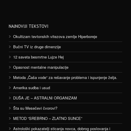
NAJNOVIJI TEKSTOVI
Okultizam tevtonskih vitezova zemlje Hiperboreje
Bučni TV iz druge dimenzije
12 saveta besmrtne Lujze Hej
Opasnost mentalne manipulacije
Metoda „Čaša vode“ za rešavanje problema i ispunjenje želja.
Amerika sudba i usud
DUŠA JE – ASTRALNI ORGANIZAM
Šta su Mesečevi čvorovi?
METOD “SREBRNO – ZLATNO SUNCE”
Astrološki pokazatelji sticanja novca, dobrog poslovanja i