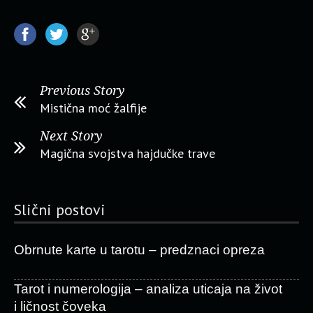
Previous Story
Mistična moć žalfije
Next Story
Magična svojstva hajdučke trave
Slični postovi
Obrnute karte u tarotu – predznaci opreza
Tarot i numerologija – analiza uticaja na život
i ličnost čoveka