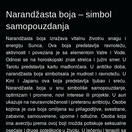
Narandžasta boja – simbol
samopouzdanja
Narandžasta boja izražava vitalnu životnu snagu i
energiju Sunca. Ova boja predstavlja ravnotežu,
aktivnosti i povezana je sa elementom Vatre i Vode.
Odnosi se na horoskopski znak strelca i južni smer. U
Tarotu predstavlja kartu mađioničara. U antičko doba,
narandžasta boja simbolisala je mudrost i ravnotežu. U
Kini i Japanu ova boja predstavlja ljubav i sreću.
Narandžasta boja u snu simboliše samopouzdanje,
optimizam i promene, novi interese ili projekte. U auri
ukazuje na neuravnoteženost i preteranu ambiciju. Osobe
kojima je ova boja omiljena su prilagodljive, svestrane,
zabavne, samouverene, uporne i odlučne. Osoba koja
ima averziju prema ovoj boji možda potiskuje seksualne
osećaje i druge poteškoće u životu. U lečenju i terapiji sa