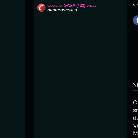
ve
S
O
s
d
V
M