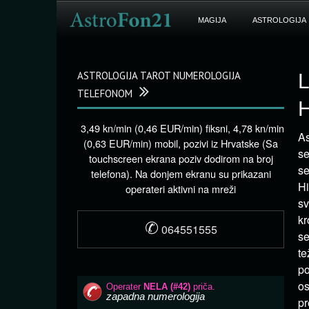
MAGIJA
ASTROLOGIJA
ASTROLOGIJA TAROT NUMEROLOGIJA
L
TELEFONOM
3,49 kn/min (0,46 EUR/min) fiksni, 4,78 kn/min
As
(0,63 EUR/min) mobil, pozivi iz Hrvatske (Sa
se
touchscreen ekrana poziv dodirom na broj
se
telefona). Na donjem ekranu su prikazani
Hi
operateri aktivni na mreži
sv
kr
✆
064551555
se
te
po
os
pr