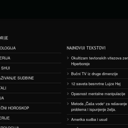
RIJE
OLOGIJA
NAJNOVIJI TEKSTOVI
ERIJA
Okultizam tevtonskih vitezova ze
Hiperboreje
 SHUI
Bučni TV iz druge dimenzije
AŽIVANJE SUDBINE
12 saveta besmrtne Lujze Hej
TALI
Opasnost mentalne manipulacije
JA
Metoda „Čaša vode“ za rešavanje
ČNI HOROSKOP
problema i ispunjenje želja.
ERIJE
Amerika sudba i usud
ROLOGIJA