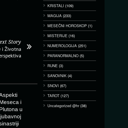
KRISTALI
(109)
MAGIJA
(233)
MESEČNI HOROSKOP
(1)
MISTERIJE
(16)
ext Story
NUMEROLOGIJA
(251)
 i Životna
erspektiva
PARANORMALNO
(5)
RUNE
(3)
SANOVNIK
(4)
SNOVI
(67)
Aspekti
TAROT
(127)
Meseca i
Uncategorized @hr
(38)
Plutona u
ljubavnoj
sinastriji