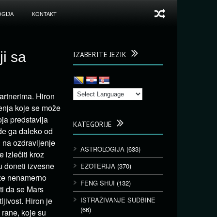
GIJA
KONTAKT
i sa
IZABERITE JEZIK
artnerima. Hiron
ljenja koje se može
oja predstavlja
KATEGORIJE
ede ga daleko od
 na ozdravljenje
ASTROLOGIJA
(633)
 izlečiti kroz
u doneti izvesne
EZOTERIJA
(370)
može nenamerno
FENG SHUI
(132)
ti da se Mars
jivost. Hiron je
ISTRAŽIVANJE SUDBINE
(66)
 rane, koje su