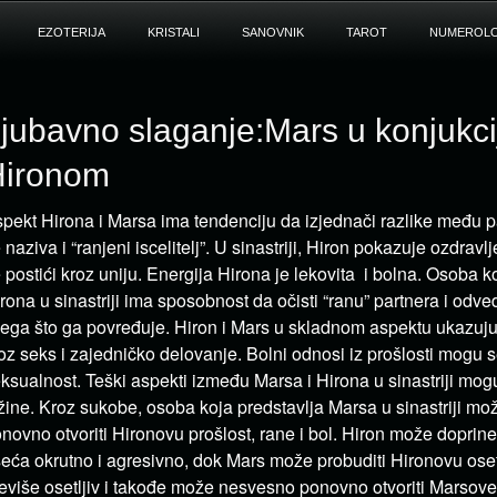
EZOTERIJA
KRISTALI
SANOVNIK
TAROT
NUMEROLO
jubavno slaganje:Mars u konjukcij
Hironom
pekt Hirona i Marsa ima tendenciju da izjednači razlike među p
 naziva i “ranjeni iscelitelj”. U sinastriji, Hiron pokazuje ozdrav
 postići kroz uniju. Energija Hirona je lekovita i bolna. Osoba k
rona u sinastriji ima sposobnost da očisti “ranu” partnera i odv
ega što ga povređuje. Hiron i Mars u skladnom aspektu ukazuju
oz seks i zajedničko delovanje. Bolni odnosi iz prošlosti mogu se
ksualnost. Teški aspekti između Marsa i Hirona u sinastriji mog
žine. Kroz sukobe, osoba koja predstavlja Marsa u sinastriji 
novno otvoriti Hironovu prošlost, rane i bol. Hiron može doprine
eća okrutno i agresivno, dok Mars može probuditi Hironovu osetl
eviše osetljiv i takođe može nesvesno ponovno otvoriti Marsove