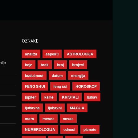
OZNAKE
analiza
aspekti
ASTROLOGIJA
mlje
boje
brak
broj
brojevi
budućnost
datum
energija
FENG SHUI
feng šui
HOROSKOP
jupiter
karte
KRISTALI
ljubav
ljubavna
ljubavni
MAGIJA
mars
mesec
novac
NUMEROLOGIJA
odnosi
planete