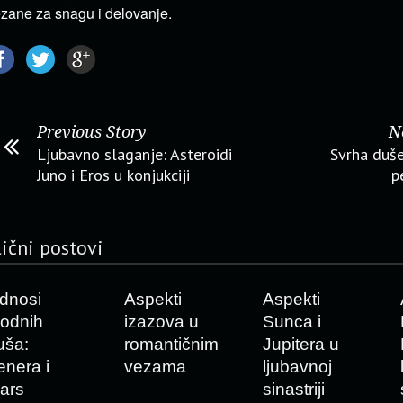
zane za snagu i delovanje.
Previous Story
N
Ljubavno slaganje: Asteroidi
Svrha duše
Juno i Eros u konjukciji
p
lični postovi
dnosi
Aspekti
Aspekti
rodnih
izazova u
Sunca i
uša:
romantičnim
Jupitera u
enera i
vezama
ljubavnoj
ars
sinastriji