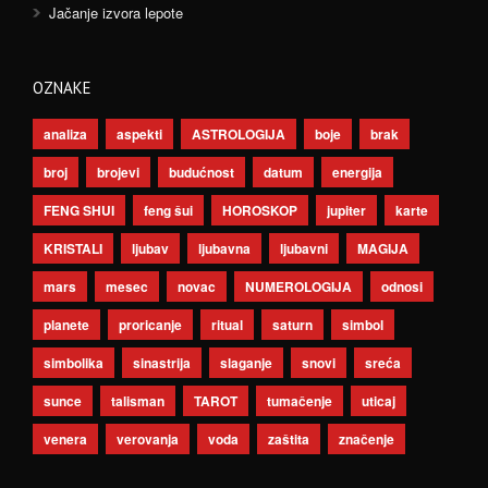
Jačanje izvora lepote
OZNAKE
analiza
aspekti
ASTROLOGIJA
boje
brak
broj
brojevi
budućnost
datum
energija
FENG SHUI
feng šui
HOROSKOP
jupiter
karte
KRISTALI
ljubav
ljubavna
ljubavni
MAGIJA
mars
mesec
novac
NUMEROLOGIJA
odnosi
planete
proricanje
ritual
saturn
simbol
simbolika
sinastrija
slaganje
snovi
sreća
sunce
talisman
TAROT
tumačenje
uticaj
venera
verovanja
voda
zaštita
značenje