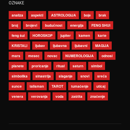
OZNAKE
analiza
aspekti
ASTROLOGIJA
boje
brak
broj
brojevi
budućnost
energija
FENG SHUI
feng šui
HOROSKOP
jupiter
kamen
karte
KRISTALI
ljubav
ljubavna
ljubavni
MAGIJA
mars
mesec
novac
NUMEROLOGIJA
odnosi
planete
proricanje
ritual
saturn
simbol
simbolika
sinastrija
slaganje
snovi
sreća
sunce
talisman
TAROT
tumačenje
uticaj
venera
verovanja
voda
zaštita
značenje