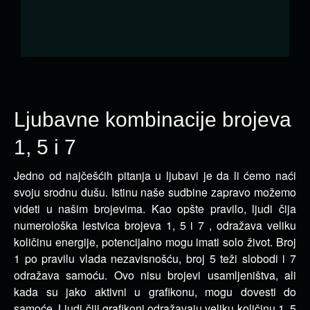
Ljubavne kombinacije brojeva
1, 5 i 7
Jedno od najčešćih pitanja u ljubavi je da li ćemo naći
svoju srodnu dušu. Istinu naše sudbine zapravo možemo
videti u
našim brojevima. Kao opšte pravilo, ljudi čija
numerološka lestvica brojeva 1, 5 i 7 , odražava veliku
količinu energije, potencijalno mogu imati solo život. Broj
1 po pravilu vlada nezavisnošću, broj 5 teži slobodi i 7
odražava samoću. Ovo nisu brojevi usamljeništva, ali
kada su jako aktivni u grafikonu, mogu dovesti do
samoće. Ljudi čiji grafikoni odražavaju veliku količinu 1, 5