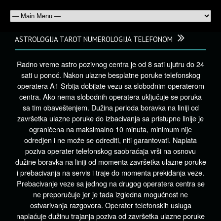
ASTROLOGIJA TAROT NUMEROLOGIJA TELEFONOM
Radno vreme astro pozivnog centra je od 8 sati ujutru do 24
sati u ponoć. Nakon ulazne besplatne poruke telefonskog
operatera A1 Srbija dobijate vezu sa slobodnim operaterom
centra. Ako nema slobodnih operatera uključuje se poruka
sa tim obaveštenjem. Dužina perioda boravka na liniji od
završetka ulazne poruke do izbacivanja sa pristupne linije je
ograničena na maksimalno 10 minuta, minimum nije
odredjen i ne može se odrediti, niti garantovati. Naplata
poziva operater telefonskog saobraćaja vrši na osnovu
dužine boravka na liniji od momenta završetka ulazne poruke
i prebacivanja na servis i traje do momenta prekidanja veze.
Prebacivanje veze sa jednog na drugog operatera centra se
ne preporučuje jer je tada izgledna mogućnost ne
ostvarivanja razgovora. Operater telefonskih usluga
naplaćuje dužinu trajanja poziva od završetka ulazne poruke