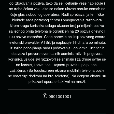
do izbacivanja poziva, tako da se i čekanje veze naplaćuje i
ne treba čekati vezu ako se nakon ulazne poruke odmah ne
čuje glas slobodnog operatera. Radi sprečavanja tehničke
blokade rada pozivnog centra i omogucvanja razgovora
širem krugu korisnika usluga ukupan broj primljenih poziva
sa jednog broja telefona je ograničen na 20 poziva dnevno i
100 poziva mesečno. Cena boravka na liniji pozivnog centra
telefonski provajder A1Srbija naplaćuje 36 dinara po minutu.
Iz svrhe poboljšanja rada i poštovanja ugovornih i licencnih
obaveza i provere eventualnih administrativnih prigovora
korisnika usluge svi razgovori se snimaju i za druge svrhe se
ne koriste, i privatnost i tajnost je uvek u potpunosti
zaštićena. (Sa touchscreen ekrana mobilnih telefona poziv
se ostvaruje dodirom na broj telefona). Na donjem ekranu su
prikazani operateri aktivni na mreži.
✆
0901001001