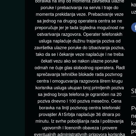
boravka na liniji od momenta završetka ulazne
ko
poruke i prebacivanja na servis i traje do
uz
momenta prekidanja veze. Prebacivanje veze
sa jednog na drugog operatera centra se ne
preporučuje jer je tada izgledna mogućnost ne
ostvarivanja razgovora. Operater telefonskih
usluga naplaćuje dužinu trajanja poziva od
završetka ulazne poruke do izbacivanja poziva,
tako da se i čekanje veze naplaćuje i ne treba
čekati vezu ako se nakon ulazne poruke
odmah ne čuje glas slobodnog operatera. Radi
sprečavanja tehničke blokade rada pozivnog
centra i omogucvanja razgovora širem krugu
korisnika usluga ukupan broj primljenih poziva
S
sa jednog broja telefona je ograničen na 20
poziva dnevno i 100 poziva mesečno. Cena
boravka na liniji pozivnog centra telefonski
P
provajder A1Srbija naplaćuje 36 dinara po
n
minutu. Iz svrhe poboljšanja rada i poštovanja
k
ugovornih i licencnih obaveza i provere
p
eventualnih administrativnih prigovora korisnika