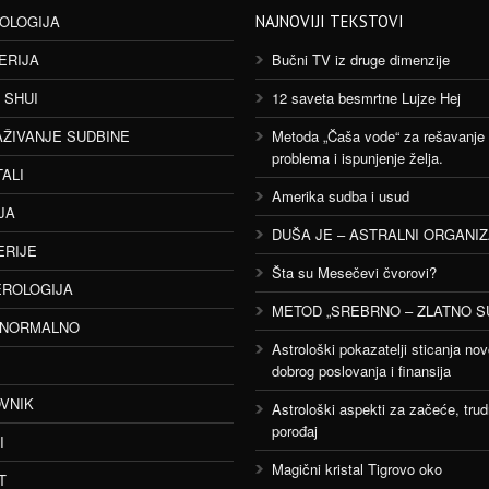
OLOGIJA
NAJNOVIJI TEKSTOVI
ERIJA
Bučni TV iz druge dimenzije
 SHUI
12 saveta besmrtne Lujze Hej
AŽIVANJE SUDBINE
Metoda „Čaša vode“ za rešavanje
problema i ispunjenje želja.
TALI
Amerika sudba i usud
JA
DUŠA JE – ASTRALNI ORGANI
ERIJE
Šta su Mesečevi čvorovi?
ROLOGIJA
METOD „SREBRNO – ZLATNO S
ANORMALNO
Astrološki pokazatelji sticanja nov
dobrog poslovanja i finansija
VNIK
Astrološki aspekti za začeće, trud
porođaj
I
Magični kristal Tigrovo oko
T