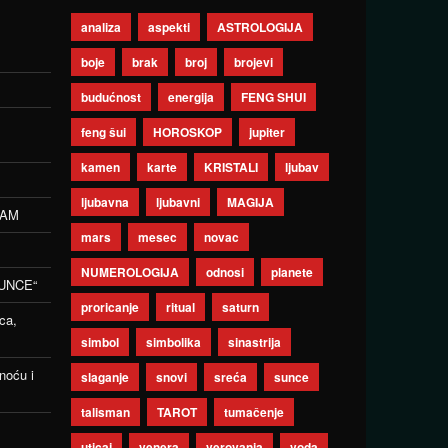
analiza
aspekti
ASTROLOGIJA
boje
brak
broj
brojevi
budućnost
energija
FENG SHUI
feng šui
HOROSKOP
jupiter
kamen
karte
KRISTALI
ljubav
ljubavna
ljubavni
MAGIJA
ZAM
mars
mesec
novac
NUMEROLOGIJA
odnosi
planete
UNCE“
proricanje
ritual
saturn
ca,
simbol
simbolika
sinastrija
noću i
slaganje
snovi
sreća
sunce
talisman
TAROT
tumačenje
uticaj
venera
verovanja
voda