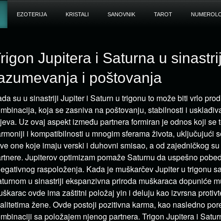
EZOTERIJA
KRISTALI
SANOVNIK
TAROT
NUMEROLO
rigon Jupitera i Saturna u sinastri
azumevanja i poštovanja
da su u sinastriji Jupiter i Saturn u trigonu to može biti vrlo pro
mbinacija, koja se zasniva na poštovanju, stabilnosti i usklađi
ljeva. Uz ovaj aspekt između partnera formiran je odnos koji se 
rmoniji i kompatibilnosti u mnogim sferama života, uključujući 
sve one koje imaju verski i duhovni smisao, a od zajedničkog su
rtnere. Jupiterov optimizam pomaže Saturnu da uspešno pobe
negativnog raspoloženja. Kada je muškarčev Jupiter u trigonu s
turnom u sinastriji ekspanzivna priroda muškaraca dopuniće m
škarac ovde ima zaštitni položaj yin i deluju kao izvrsna protiv
alitetima žene. Ovde postoji pozitivna karma, kao nasledno por
mbinaciji sa položajem njenog partnera. Trigon Jupitera i Satur