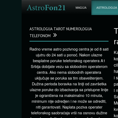
MAGIJA
ASTROLOGIJA
ASTROLOGIJA TAROT NUMEROLOGIJA
T
TELEFONOM
r
Radno vreme astro pozivnog centra je od 8 sati
Ka
ujutru do 24 sati u ponoć. Nakon ulazne
ko
besplatne poruke telefonskog operatera A1
ci
Srbija dobijate vezu sa slobodnim operaterom
ha
centra. Ako nema slobodnih operatera
i 
uključuje se poruka sa tim obaveštenjem.
Dužina perioda boravka na liniji od završetka
pa
ulazne poruke do izbacivanja sa pristupne linije
i 
je ograničena na maksimalno 10 minuta,
Sa
minimum nije odredjen i ne može se odrediti,
Mu
niti garantovati. Naplata poziva operater
kv
telefonskog saobraćaja vrši na osnovu dužine
ko