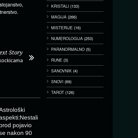
stojanstvo,
KRISTALI
(133)
tnerstvo.
MAGIJA
(266)
MISTERIJE
(16)
NUMEROLOGIJA
(253)
PARANORMALNO
(5)
ext Story
okockicama
RUNE
(3)
SANOVNIK
(4)
SNOVI
(69)
TAROT
(126)
Astrološki
aspekti:Nestali
brod pojavio
se nakon 90