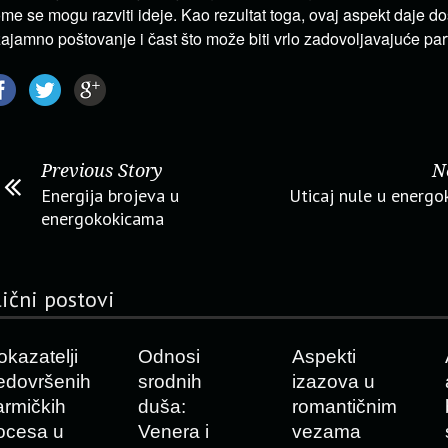
me se mogu razviti ideje. Kao rezultat toga, ovaj aspekt daje do
ajamno poštovanje i čast što može biti vrlo zadovoljavajuće par
Previous Story
N
Energija brojeva u
Uticaj nule u energ
energokokicama
lični postovi
okazatelji
Odnosi
Aspekti
edovršenih
srodnih
izazova u
armičkih
duša:
romantičnim
ocesa u
Venera i
vezama