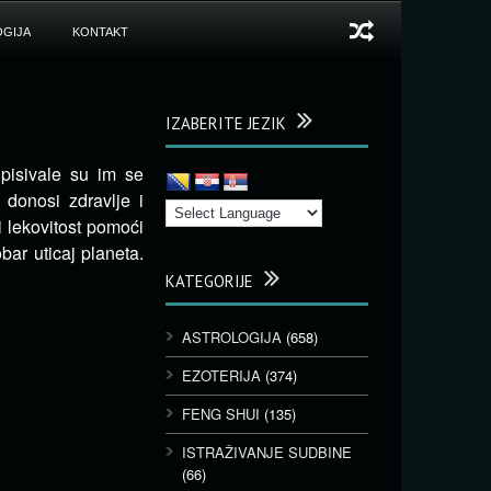
GIJA
KONTAKT
IZABERITE JEZIK
ipisivale su im se
donosi zdravlje i
i lekovitost pomoći
ar uticaj planeta.
KATEGORIJE
ASTROLOGIJA
(658)
EZOTERIJA
(374)
FENG SHUI
(135)
ISTRAŽIVANJE SUDBINE
(66)