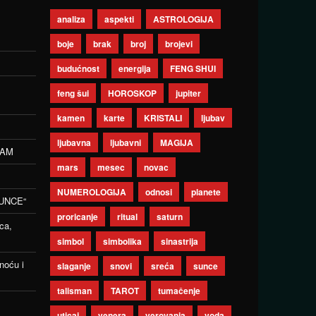
analiza
aspekti
ASTROLOGIJA
boje
brak
broj
brojevi
budućnost
energija
FENG SHUI
feng šui
HOROSKOP
jupiter
kamen
karte
KRISTALI
ljubav
ljubavna
ljubavni
MAGIJA
ZAM
mars
mesec
novac
NUMEROLOGIJA
odnosi
planete
UNCE“
proricanje
ritual
saturn
ca,
simbol
simbolika
sinastrija
noću i
slaganje
snovi
sreća
sunce
talisman
TAROT
tumačenje
uticaj
venera
verovanja
voda