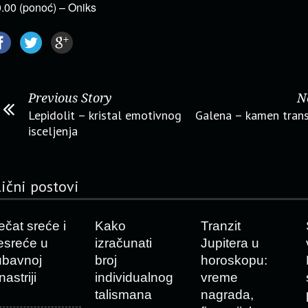
.00 (ponoć) – Oniks
Previous Story
N
Lepidolit – kristal emotivnog
Galena – kamen tran
isceljenja
lični postovi
ečat sreće i
Kako
Tranzit
esreće u
izračunati
Jupitera u
jubavnoj
broj
horoskopu:
nastriji
individualnog
vreme
talismana
nagrada,