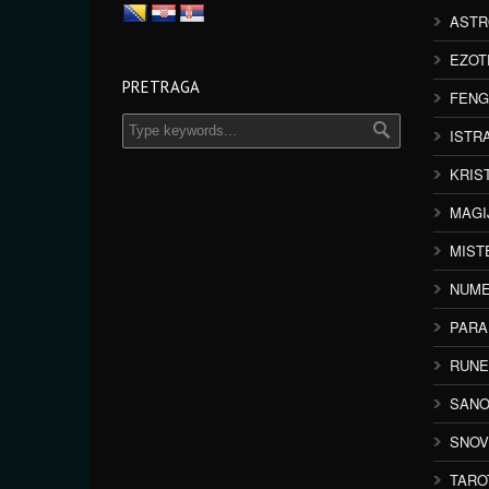
ASTR
EZOT
PRETRAGA
FENG
ISTR
KRIS
MAGI
MIST
NUME
PAR
RUNE
SANO
SNOV
TARO