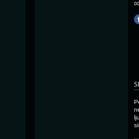
00
S
P
n
l
si