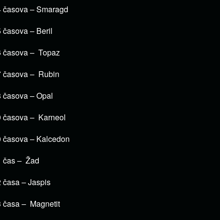
4 časova – Smaragd
 časova – Beril
6 časova – Topaz
7 časova – Rubin
 časova – Opal
 časova – Karneol
 časova – Kalcedon
 čas – Žad
 časa – Jaspis
 časa – Magnetit