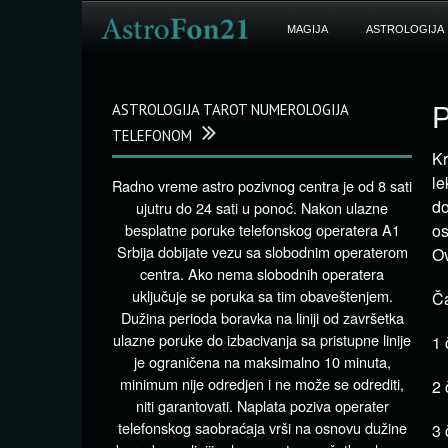
MAGIJA
ASTROLOGIJA
ASTROLOGIJA TAROT NUMEROLOGIJA
P
TELEFONOM
Kr
le
Radno vreme astro pozivnog centra je od 8 sati
do
ujutru do 24 sati u ponoć. Nakon ulazne
besplatne poruke telefonskog operatera A1
os
Srbija dobijate vezu sa slobodnim operaterom
Ov
centra. Ako nema slobodnih operatera
uključuje se poruka sa tim obaveštenjem.
Ča
Dužina perioda boravka na liniji od završetka
ulazne poruke do izbacivanja sa pristupne linije
1 
je ograničena na maksimalno 10 minuta,
minimum nije odredjen i ne može se odrediti,
2 
niti garantovati. Naplata poziva operater
telefonskog saobraćaja vrši na osnovu dužine
3 