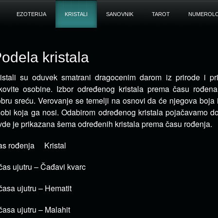
EZOTERIJA
KRISTALI
SANOVNIK
TAROT
NUMEROLO
odela kristala
istali su oduvek smatrani dragocenim darom iz prirode i pr
kovite osobine. Izbor određenog kristala
prema času rođena 
bru sreću. Verovanje se temelji na osnovi da će njegova boja 
obi koja ga nosi. Odabirom određenog kristala pojačavamo dob
de je prikazana šema određenih kristala prema času rođenja.
s rođenja Kristal
čas ujutru – Čađavi kvarc
časa ujutru – Hematit
časa ujutru – Malahit