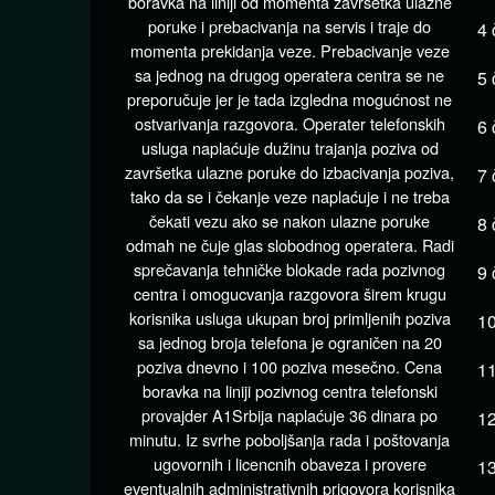
boravka na liniji od momenta završetka ulazne
poruke i prebacivanja na servis i traje do
4 
momenta prekidanja veze. Prebacivanje veze
sa jednog na drugog operatera centra se ne
5 
preporučuje jer je tada izgledna mogućnost ne
ostvarivanja razgovora. Operater telefonskih
6 
usluga naplaćuje dužinu trajanja poziva od
završetka ulazne poruke do izbacivanja poziva,
7 
tako da se i čekanje veze naplaćuje i ne treba
čekati vezu ako se nakon ulazne poruke
8 
odmah ne čuje glas slobodnog operatera. Radi
sprečavanja tehničke blokade rada pozivnog
9 
centra i omogucvanja razgovora širem krugu
korisnika usluga ukupan broj primljenih poziva
10
sa jednog broja telefona je ograničen na 20
poziva dnevno i 100 poziva mesečno. Cena
11
boravka na liniji pozivnog centra telefonski
provajder A1Srbija naplaćuje 36 dinara po
12
minutu. Iz svrhe poboljšanja rada i poštovanja
ugovornih i licencnih obaveza i provere
13
eventualnih administrativnih prigovora korisnika