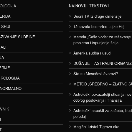
OLOGIJA
NAJNOVIJI TEKSTOVI
ERIJA
Bučni TV iz druge dimenzije
 SHUI
12 saveta besmrtne Lujze Hej
AŽIVANJE SUDBINE
Metoda „Čaša vode“ za rešavanje
problema i ispunjenje želja.
TALI
Amerika sudba i usud
JA
DUŠA JE – ASTRALNI ORGANI
ERIJE
Šta su Mesečevi čvorovi?
ROLOGIJA
METOD „SREBRNO – ZLATNO S
ANORMALNO
Astrološki pokazatelji sticanja nov
dobrog poslovanja i finansija
VNIK
Astrološki aspekti za začeće, trud
porođaj
I
Magični kristal Tigrovo oko
T