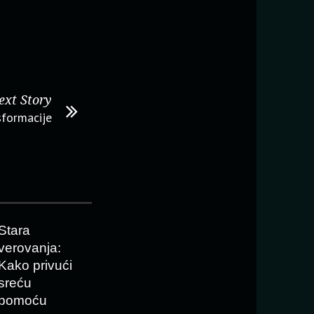
ext Story
sformacije
Stara
verovanja:
Kako privući
sreću
pomoću