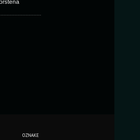
prstena
OZNAKE