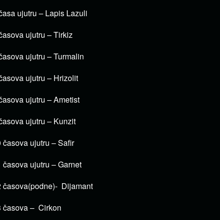
časa ujutru – Lapis Lazuli
časova ujutru – Tirkiz
časova ujutru – Turmalin
časova ujutru – Hrizolit
časova ujutru – Ametist
časova ujutru – Kunzit
 časova ujutru – Safir
 časova ujutru – Garnet
 časova(podne)- Dijamant
 časova – Cirkon