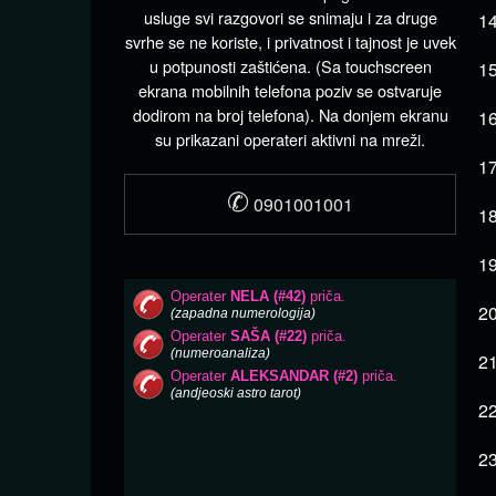
usluge svi razgovori se snimaju i za druge
1
svrhe se ne koriste, i privatnost i tajnost je uvek
u potpunosti zaštićena. (Sa touchscreen
15
ekrana mobilnih telefona poziv se ostvaruje
dodirom na broj telefona). Na donjem ekranu
1
su prikazani operateri aktivni na mreži.
1
✆
0901001001
18
19
20
21
22
23