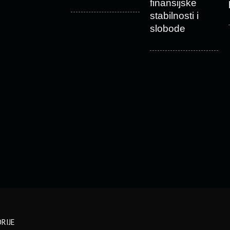
finansijske
stabilnosti i
slobode
RIJE