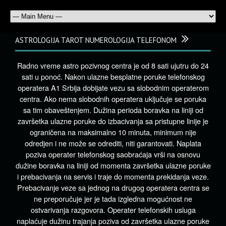
ASTROLOGIJA TAROT NUMEROLOGIJA TELEFONOM
Radno vreme astro pozivnog centra je od 8 sati ujutru do 24
sati u ponoć. Nakon ulazne besplatne poruke telefonskog
operatera A1 Srbija dobijate vezu sa slobodnim operaterom
centra. Ako nema slobodnih operatera uključuje se poruka
sa tim obaveštenjem. Dužina perioda boravka na liniji od
završetka ulazne poruke do izbacivanja sa pristupne linije je
ograničena na maksimalno 10 minuta, minimum nije
odredjen i ne može se odrediti, niti garantovati. Naplata
poziva operater telefonskog saobraćaja vrši na osnovu
dužine boravka na liniji od momenta završetka ulazne poruke
i prebacivanja na servis i traje do momenta prekidanja veze.
Prebacivanje veze sa jednog na drugog operatera centra se
ne preporučuje jer je tada izgledna mogućnost ne
ostvarivanja razgovora. Operater telefonskih usluga
naplaćuje dužinu trajanja poziva od završetka ulazne poruke