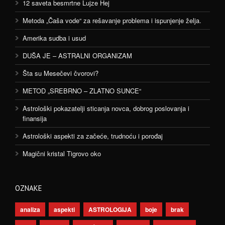
12 saveta besmrtne Lujze Hej
Metoda „Čaša vode“ za rešavanje problema i ispunjenje želja.
Amerika sudba i usud
DUŠA JE – ASTRALNI ORGANIZAM
Šta su Mesečevi čvorovi?
METOD „SREBRNO – ZLATNO SUNCE“
Astrološki pokazatelji sticanja novca, dobrog poslovanja i
finansija
Astrološki aspekti za začeće, trudnoću i porođaj
Magični kristal Tigrovo oko
OZNAKE
analiza
aspekti
ASTROLOGIJA
boje
brak