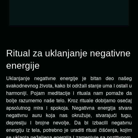
Ritual za uklanjanje negativne
energije
Uklanjanje negativne energije je bitan deo našeg
svakodnevnog života, kako bi održali stanje uma i ostali u
harmoniji.
Pojam meditacije i rituala nam pomaže da
bolje razumemo naše telo. Kroz rituale dobijamo osećaj
apsolutnog mira i spokoja. Negativna energija stvara
negativnu auru koja nas okružuje, stvarajući tugu,
depresiju i brojne nevolje. Da bi izbacili negatvnu
energiju iz tela, potrebno je uraditi ritual čišćenja, kojim
se uklanja neželjena energija i zamenjuje sa pozitivnom.