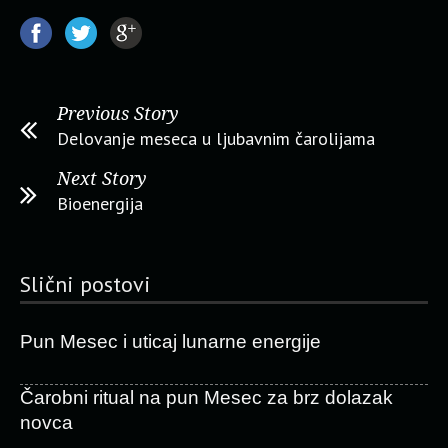
Previous Story
Delovanje meseca u ljubavnim čarolijama
Next Story
Bioenergija
Slični postovi
Pun Mesec i uticaj lunarne energije
Čarobni ritual na pun Mesec za brz dolazak
novca