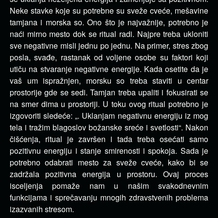
Neke stavke koje su potrebne su sveže cveće, mešavine
tamjana i morska so. Ono što je najvažnije, potrebno je
naći mirno mesto dok se ritual radi. Najpre treba ukloniti
sve negativne misli jednu po jednu. Na primer, stres zbog
posla, svađe, rastanak od voljene osobe su faktori koji
utiču na stvaranje negativne energije. Kada osetite da je
vaš um ispražnjen, morsku so treba staviti u centar
prostorije gde se sedi. Tamjan treba upaliti i fokusirati se
na smer dima u prostoriji. U toku ovog ritual potrebno je
izgovoriti sledeće: „. Uklanjam negativnu energiju iz mog
tela i tražim blagoslov božanske sreće i svetlosti“. Nakon
čišćenja, ritual je završen i tada treba osećati samo
pozitivnu energiju i stanje smirenosti i spokoja. Sada je
potrebno odabrati mesto za sveže cveće, kako bi se
zadržala pozitivna energija u prostoru. Ovaj proces
isceljenja pomaže nam u našim svakodnevnim
funkcijama i sprečavanju mnogih zdravstvenih problema
izazvanih stresom.