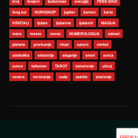
broj
brojevi
budućnost
energija
FENG SHUI
feng šui
HOROSKOP
jupiter
kamen
karte
KRISTALI
ljubav
ljubavna
ljubavni
MAGIJA
mars
mesec
novac
NUMEROLOGIJA
odnosi
planete
proricanje
ritual
saturn
simbol
simbolika
sinastrija
slaganje
snovi
sreća
sunce
talisman
TAROT
tumačenje
uticaj
venera
verovanja
voda
zaštita
značenje