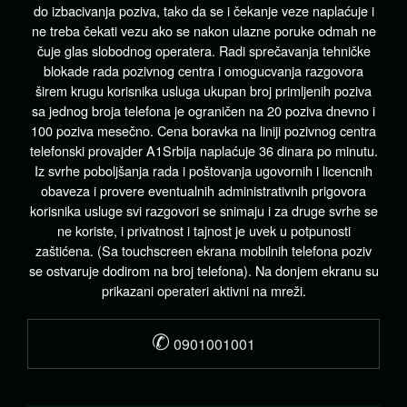
do izbacivanja poziva, tako da se i čekanje veze naplaćuje i
ne treba čekati vezu ako se nakon ulazne poruke odmah ne
čuje glas slobodnog operatera. Radi sprečavanja tehničke
blokade rada pozivnog centra i omogucvanja razgovora
širem krugu korisnika usluga ukupan broj primljenih poziva
sa jednog broja telefona je ograničen na 20 poziva dnevno i
100 poziva mesečno. Cena boravka na liniji pozivnog centra
telefonski provajder A1Srbija naplaćuje 36 dinara po minutu.
Iz svrhe poboljšanja rada i poštovanja ugovornih i licencnih
obaveza i provere eventualnih administrativnih prigovora
korisnika usluge svi razgovori se snimaju i za druge svrhe se
ne koriste, i privatnost i tajnost je uvek u potpunosti
zaštićena. (Sa touchscreen ekrana mobilnih telefona poziv
se ostvaruje dodirom na broj telefona). Na donjem ekranu su
prikazani operateri aktivni na mreži.
✆
0901001001