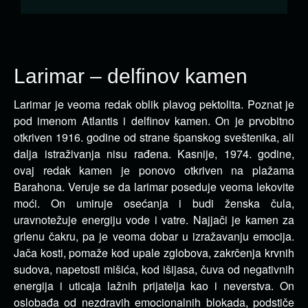
Larimar – delfinov kamen
Larimar je veoma redak oblik plavog pektolita. Poznat je
pod imenom Atlantis i delfinov kamen. On je prvobitno
otkriven
1916. godine od strane španskog sveštenika, ali
dalja istraživanja nisu rađena. Kasnije, 1974. godine,
ovaj redak kamen je ponovo otkriven na plažama
Barahona. Veruje se da larimar poseduje veoma lekovite
moći. On umiruje osećanja i budi ženska čula,
uravnotežuje energiju vode i vatre. Najjači je kamen za
grlenu čakru, pa je veoma dobar u izražavanju emocija.
Jača kosti, pomaže kod upale zglobova, zakrčenja krvnih
sudova, napetosti mišića, kod išijasa, čuva od negativnih
energija i uticaja lažnih prijatelja kao i neverstva. On
oslobađa od nezdravih emocionalnih blokada, podstiče