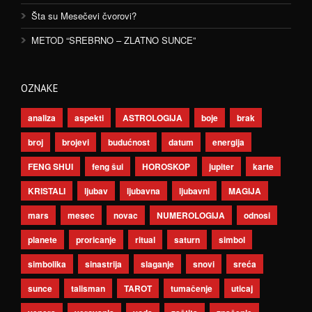
Šta su Mesečevi čvorovi?
METOD “SREBRNO – ZLATNO SUNCE”
OZNAKE
analiza
aspekti
ASTROLOGIJA
boje
brak
broj
brojevi
budućnost
datum
energija
FENG SHUI
feng šui
HOROSKOP
jupiter
karte
KRISTALI
ljubav
ljubavna
ljubavni
MAGIJA
mars
mesec
novac
NUMEROLOGIJA
odnosi
planete
proricanje
ritual
saturn
simbol
simbolika
sinastrija
slaganje
snovi
sreća
sunce
talisman
TAROT
tumačenje
uticaj