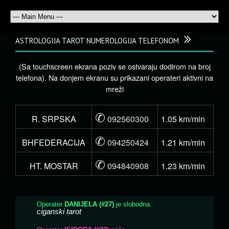
ASTROLOGIJA TAROT NUMEROLOGIJA TELEFONOM
(Sa touchscreen ekrana poziv se ostvaraju dodirom na broj
telefona). Na donjem ekranu su prikazani operateri aktivni na
mreži
✆
R. SRPSKA
092560300
1.05 km/min
✆
BHFEDERACIJA
094250424
1.21 km/min
✆
HT. MOSTAR
094840908
1.23 km/min