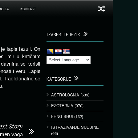
GIJA
KONTAKT
IZABERITE JEZIK
e lapis lazuli. On
i mir u kritičnim
davnina se koristi
osti i veru. Lapis
i. Tradicionalno se
KATEGORIJE
u.
ASTROLOGIJA
(639)
EZOTERIJA
(370)
FENG SHUI
(132)
ext Story
ISTRAŽIVANJE SUDBINE
(66)
amen vaga