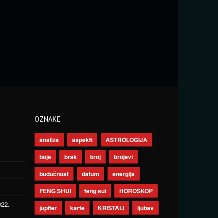
OZNAKE
analiza
aspekti
ASTROLOGIJA
boje
brak
broj
brojevi
budućnost
datum
energija
FENG SHUI
feng šui
HOROSKOP
022.
jupiter
karte
KRISTALI
ljubav