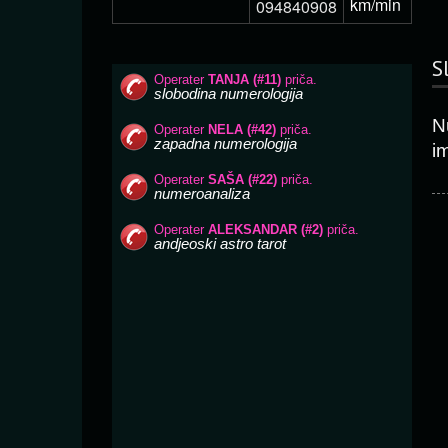
km/min
094840908
S
N
i