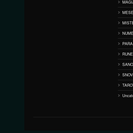
MAGI
MESE
MIST
NUME
PAR
RUNE
SANO
SNOV
TARO
Uncat