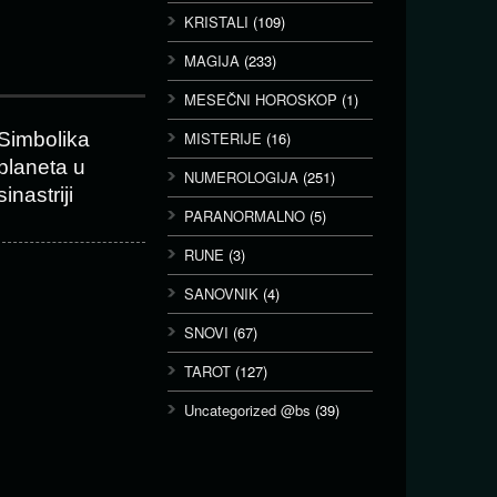
KRISTALI
(109)
MAGIJA
(233)
MESEČNI HOROSKOP
(1)
Simbolika
MISTERIJE
(16)
planeta u
NUMEROLOGIJA
(251)
sinastriji
PARANORMALNO
(5)
RUNE
(3)
SANOVNIK
(4)
SNOVI
(67)
TAROT
(127)
Uncategorized @bs
(39)