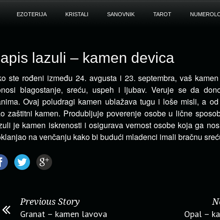
EZOTERIJA
KRISTALI
SANOVNIK
TAROT
NUMEROLO
apis lazuli – kamen devica
o ste rođeni između 24. avgusta i 23. septembra, vaš kamen j
nosi blagostanje, sreću, uspeh i ljubav.
Veruje se da donos
nima. Ovaj poludragi kamen ublažava tugu i loše misli, a od 
o zaštitni kamen. Produbljuje poverenje osobe u lične sposobn
zuli je kamen iskrenosti i osigurava vernost osobe koja ga nos
klanjao na venčanju kako bi budući mladenci imali bračnu sreć
Previous Story
N
Granat – kamen lavova
Opal – k