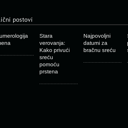
lični postovi
umerologija
Stara
Najpovoljni
mena
verovanja:
datumi za
Kako privući
bračnu sreću
sreću
pomoću
prstena