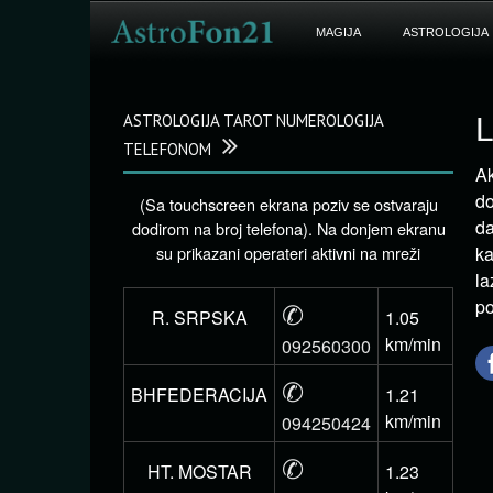
MAGIJA
ASTROLOGIJA
ASTROLOGIJA TAROT NUMEROLOGIJA
L
TELEFONOM
Ak
do
(Sa touchscreen ekrana poziv se ostvaraju
da
dodirom na broj telefona). Na donjem ekranu
su prikazani operateri aktivni na mreži
ka
la
✆
po
R. SRPSKA
1.05
km/min
092560300
✆
BHFEDERACIJA
1.21
km/min
094250424
✆
HT. MOSTAR
1.23