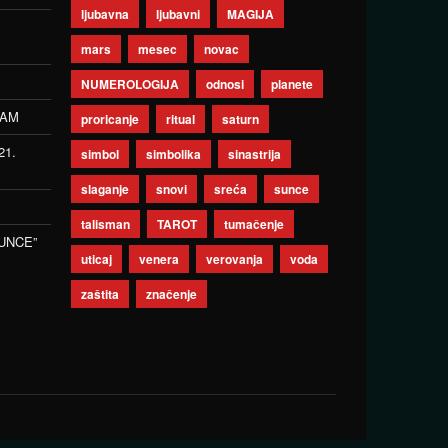
ljubavna
ljubavni
MAGIJA
mars
mesec
novac
NUMEROLOGIJA
odnosi
planete
ZAM
proricanje
ritual
saturn
21.
simbol
simbolika
sinastrija
slaganje
snovi
sreća
sunce
talisman
TAROT
tumačenje
UNCE”
uticaj
venera
verovanja
voda
zaštita
značenje