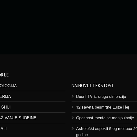
RIJE
OLOGIJA
NAJNOVIJI TEKSTOVI
ERIJA
Bučni TV iz druge dimenzije
 SHUI
12 saveta besmrtne Lujze Hej
AŽIVANJE SUDBINE
Opasnost mentalne manipulacije
TALI
Astrološki aspekti 5.og meseca 2
godine