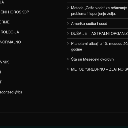
JA
Metoda „Čaša vode“ za rešavanje
ČNI HOROSKOP
problema i ispunjenje želja.
ERIJE
Amerika sudba i usud
ROLOGIJA
DUŠA JE – ASTRALNI ORGANI
ANORMALNO
Planetarni uticaji u 10. mesecu 20
godine
Šta su Mesečevi čvorovi?
VNIK
METOD “SREBRNO – ZLATNO S
I
T
egorized @bs