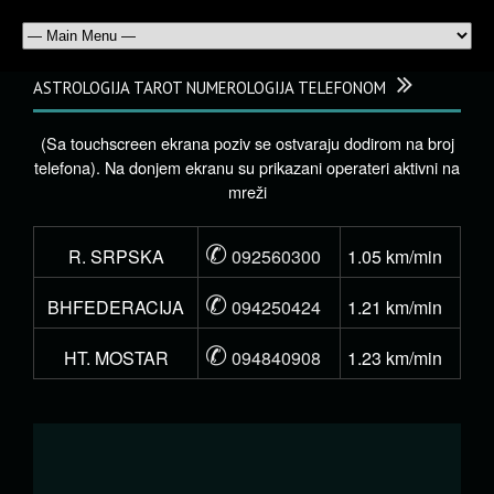
ASTROLOGIJA TAROT NUMEROLOGIJA TELEFONOM
(Sa touchscreen ekrana poziv se ostvaraju dodirom na broj
telefona). Na donjem ekranu su prikazani operateri aktivni na
mreži
✆
R. SRPSKA
092560300
1.05 km/min
✆
BHFEDERACIJA
094250424
1.21 km/min
✆
HT. MOSTAR
094840908
1.23 km/min