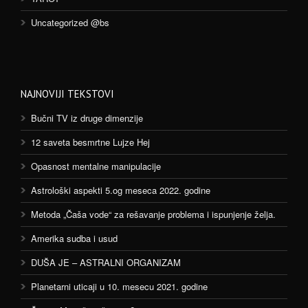
Uncategorized @bs
NAJNOVIJI TEKSTOVI
Bučni TV iz druge dimenzije
12 saveta besmrtne Lujze Hej
Opasnost mentalne manipulacije
Astrološki aspekti 5.og meseca 2022. godine
Metoda „Čaša vode“ za rešavanje problema i ispunjenje želja.
Amerika sudba i usud
DUŠA JE – ASTRALNI ORGANIZAM
Planetarni uticaji u 10. mesecu 2021. godine