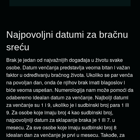
Najpovoljni datumi za bračnu
sreću
Brak je jedan od najvažnijih događaja u životu svake
osobe. Datum venčanja predstavlja veoma bitan i važan
faktor u određivanju bračnog života. Ukoliko se par venča
na povoljan dan, onda će njihov brak imati blagoslov i
biće veoma uspešan. Numerologija nam može pomoći da
odaberemo idealan datum za venčanje. Najbolji datumi
za venčanje su 1 i 9, ukoliko je i sudbinski broj para 1 ili
9. Za osobe koje imaju broj 4 kao sudbinski broj,
najpovoljniji datum za sklapanje braka je 1 ili 7. u
mesecu. Za sve osobe koje imaju sudbinski broj 8
idealan dan za venčanje je prvi u mesecu. Takođe, za