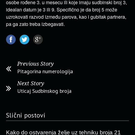
osobe rođene 3. u mesecu ili koje imaju sudbinski broj 3,
idealan datum je 3 ili 9. Specifično je da broj 5 može
uzrokovati razvod između parova, kao i gubitak partnera,
pa ga zato treba izbegavati.
Previous Story
Pitagorina numerologija
Next Story
Uticaj Sudbinskog broja
Slični postovi
Kako do ostvarenja želje uz tehniku broja 21