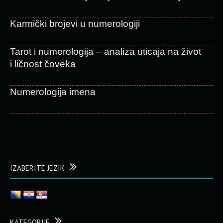
Karmički brojevi u numerologiji
Tarot i numerologija – analiza uticaja na život
i ličnost čoveka
Numerologija imena
IZABERITE JEZIK
KATEGORIJE