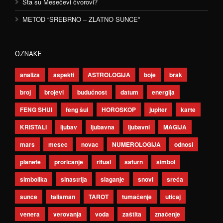
Šta su Mesečevi čvorovi?
METOD “SREBRNO – ZLATNO SUNCE”
OZNAKE
analiza
aspekti
ASTROLOGIJA
boje
brak
broj
brojevi
budućnost
datum
energija
FENG SHUI
feng šui
HOROSKOP
jupiter
karte
KRISTALI
ljubav
ljubavna
ljubavni
MAGIJA
mars
mesec
novac
NUMEROLOGIJA
odnosi
planete
proricanje
ritual
saturn
simbol
simbolika
sinastrija
slaganje
snovi
sreća
sunce
talisman
TAROT
tumačenje
uticaj
venera
verovanja
voda
zaštita
značenje