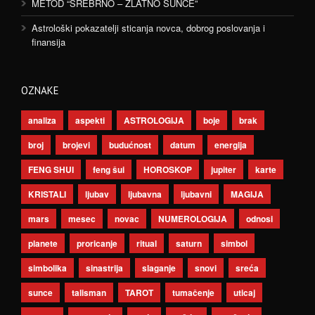
METOD “SREBRNO – ZLATNO SUNCE”
Astrološki pokazatelji sticanja novca, dobrog poslovanja i
finansija
OZNAKE
analiza
aspekti
ASTROLOGIJA
boje
brak
broj
brojevi
budućnost
datum
energija
FENG SHUI
feng šui
HOROSKOP
jupiter
karte
KRISTALI
ljubav
ljubavna
ljubavni
MAGIJA
mars
mesec
novac
NUMEROLOGIJA
odnosi
planete
proricanje
ritual
saturn
simbol
simbolika
sinastrija
slaganje
snovi
sreća
sunce
talisman
TAROT
tumačenje
uticaj