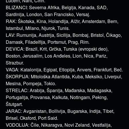
Lucern, Nant, Cirih.
BLIZANCI: Severna Afrika, Belgija, Kanada, SAD,
Sardinija, London, San Francisko, Versaj.
RAK: Škotska, Kina, Holandija, Alžir, Amsterdam, Bern,
Istambul, Milano, Njurok, Tunis.
LAV: Rumunija, Austrija, Sicilija, Bombaj, Bristol, Čikago,
Damask, Filadelfija, Portsmut, Prag, Rim.
DEVICA: Brazil, Krit, Grčka, Turska (evropski deo),
Boston, Jerusalim, Los Anđeles, Lion, Nica, Pariz,
Strazbur.
VAGA: Katalonija, Egipat, Etiopija, Anvers, Frankfurt, Beč.
ŠKORPIJA: Mitološka Atlantida, Kuba, Meksiko, Liverpul,
Mesina, Pompeja, Tokio.
STRELAC: Arabija, Španija, Mađarska, Madagaska,
Portugalija, Provansa, Kalkuta, Notingam, Peking,
Štutgart.
JARAC: Avganistan, Bollivija, Bugarska, Indija, Tibet,
Brisel, Oksford, Port Said.
VODOLIJA: Čile, Nikaragva, Novi Zeland, Vestfalija,