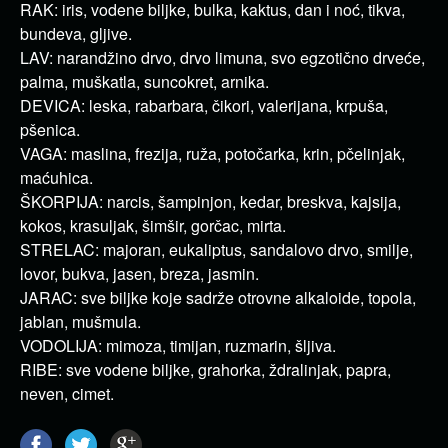
RAK: iris, vodene biljke, bulka, kaktus, dan i noć, tikva,
bundeva, gljive.
LAV: narandžino drvo, drvo limuna, svo egzotično drveće,
palma, muškatla, suncokret, arnika.
DEVICA: leska, rabarbara, čikori, valerijana, krpuša,
pšenica.
VAGA: maslina, frezija, ruža, potočarka, krin, pčelinjak,
maćuhica.
ŠKORPIJA: narcis, šampinjon, kedar, breskva, kajsija,
kokos, krasuljak, šimšir, gorčac, mirta.
STRELAC: majoran, eukaliptus, sandalovo drvo, smilje,
lovor, bukva, jasen, breza, jasmin.
JARAC: sve biljke koje sadrže otrovne alkaloide, topola,
jablan, mušmula.
VODOLIJA: mimoza, timijan, ruzmarin, šljiva.
RIBE: sve vodene biljke, grahorka, ždralinjak, papra,
neven, cimet.