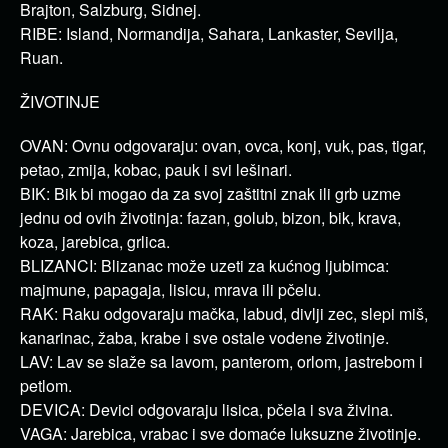
Brajton, Salzburg, Sidnej.
RIBE: Island, Normandija, Sahara, Lankaster, Sevilja,
Ruan.
ŽIVOTINJE
OVAN: Ovnu odgovaraju: ovan, ovca, konj, vuk, pas, tigar,
petao, zmija, kobac, pauk i svi lešinari.
BIK: Bik bi mogao da za svoj zaštitni znak ili grb uzme
jednu od ovih životinja: fazan, golub, bizon, bik, krava,
koza, jarebica, grlica.
BLIZANCI: Blizanac može uzeti za kućnog ljubimca:
majmune, papagaja, lisicu, mrava ili pčelu.
RAK: Raku odgovaraju mačka, labud, divlji zec, slepi miš,
kanarinac, žaba, krabe i sve ostale vodene životinje.
LAV: Lav se slaže sa lavom, panterom, orlom, jastrebom i
petlom.
DEVICA: Devici odgovaraju lisica, pčela i sva živina.
VAGA: Jarebica, vrabac i sve domaće luksuzne životinje.