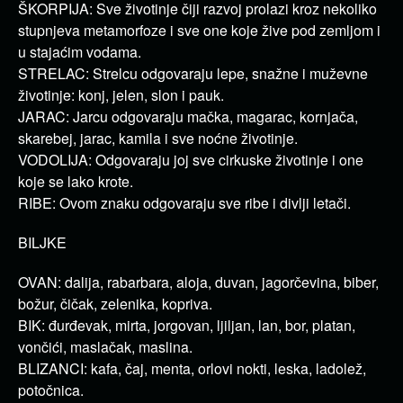
ŠKORPIJA: Sve životinje čiji razvoj prolazi kroz nekoliko
stupnjeva metamorfoze i sve one koje žive pod zemljom i
u stajaćim vodama.
STRELAC: Strelcu odgovaraju lepe, snažne i muževne
životinje: konj, jelen, slon i pauk.
JARAC: Jarcu odgovaraju mačka, magarac, kornjača,
skarebej, jarac, kamila i sve noćne životinje.
VODOLIJA: Odgovaraju joj sve cirkuske životinje i one
koje se lako krote.
RIBE: Ovom znaku odgovaraju sve ribe i divlji letači.
BILJKE
OVAN: dalija, rabarbara, aloja, duvan, jagorčevina, biber,
božur, čičak, zelenika, kopriva.
BIK: đurđevak, mirta, jorgovan, ljiljan, lan, bor, platan,
vončići, maslačak, maslina.
BLIZANCI: kafa, čaj, menta, orlovi nokti, leska, ladolež,
potočnica.