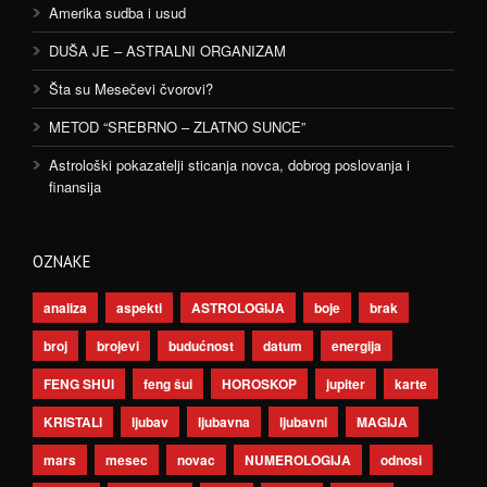
Amerika sudba i usud
DUŠA JE – ASTRALNI ORGANIZAM
Šta su Mesečevi čvorovi?
METOD “SREBRNO – ZLATNO SUNCE”
Astrološki pokazatelji sticanja novca, dobrog poslovanja i
finansija
OZNAKE
analiza
aspekti
ASTROLOGIJA
boje
brak
broj
brojevi
budućnost
datum
energija
FENG SHUI
feng šui
HOROSKOP
jupiter
karte
KRISTALI
ljubav
ljubavna
ljubavni
MAGIJA
mars
mesec
novac
NUMEROLOGIJA
odnosi