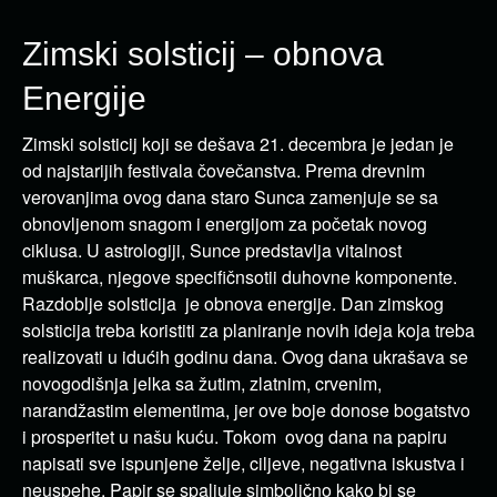
Zimski solsticij – obnova
Energije
Zimski solsticij koji se dešava 21. decembra je jedan je
od najstarijih festivala čovečanstva. Prema drevnim
verovanjima ovog dana staro Sunca zamenjuje se sa
obnovljenom snagom i energijom za početak novog
ciklusa. U astrologiji, Sunce predstavlja vitalnost
muškarca, njegove specifičnsotii duhovne komponente.
Razdoblje solsticija je obnova energije. Dan zimskog
solsticija treba koristiti za planiranje novih ideja koja treba
realizovati u idućih godinu dana. Ovog dana ukrašava se
novogodišnja jelka sa žutim, zlatnim, crvenim,
narandžastim elementima, jer ove boje donose bogatstvo
i prosperitet u našu kuću. Tokom ovog dana na papiru
napisati sve ispunjene želje, ciljeve, negativna iskustva i
neuspehe. Papir se spaljuje simbolično kako bi se