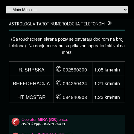
ASTROLOGIJA TAROT NUMEROLOGIJA TELEFONOM
(Sa touchscreen ekrana poziv se ostvaraju dodirom na broj
telefona). Na donjem ekranu su prikazani operateri aktivni na
mreži
✆
R. SRPSKA
092560300
1.05 km/min
✆
BHFEDERACIJA
094250424
1.21 km/min
✆
HT. MOSTAR
094840908
1.23 km/min