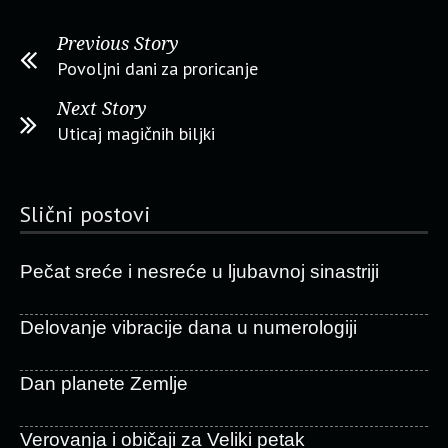
Previous Story
Povoljni dani za proricanje
Next Story
Uticaj magičnih biljki
Slični postovi
Pečat sreće i nesreće u ljubavnoj sinastriji
Delovanje vibracije dana u numerologiji
Dan planete Zemlje
Verovanja i običaji za Veliki petak