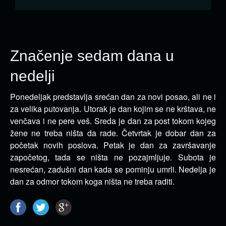
Značenje sedam dana u
nedelji
Ponedeljak predstavlja srećan dan za novi posao, ali ne i
za velika putovanja. Utorak je dan kojim se ne krštava, ne
venčava i ne pere veš.
Sreda je dan za post tokom kojeg
žene ne treba ništa da rade. Četvrtak je dobar dan za
početak novih poslova. Petak je dan za završavanje
započetog, tada se ništa ne pozajmljuje. Subota je
nesrećan, zadušni dan kada se pominju umrli. Nedelja je
dan za odmor tokom koga ništa ne treba raditi.