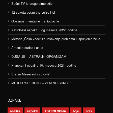
Bučni TV iz druge dimenzije
12 saveta besmrtne Lujze Hej
Opasnost mentalne manipulacije
Astrološki aspekti 5.og meseca 2022. godine
Metoda „Čaša vode“ za rešavanje problema i ispunjenje želja.
Amerika sudba i usud
DUŠA JE – ASTRALNI ORGANIZAM
Planetarni uticaji u 10. mesecu 2021. godine
Šta su Mesečevi čvorovi?
METOD “SREBRNO – ZLATNO SUNCE”
OZNAKE
analiza
aspekti
ASTROLOGIJA
boje
brak