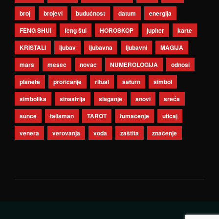
broj
brojevi
budućnost
datum
energija
FENG SHUI
feng šui
HOROSKOP
jupiter
karte
KRISTALI
ljubav
ljubavna
ljubavni
MAGIJA
mars
mesec
novac
NUMEROLOGIJA
odnosi
planete
proricanje
ritual
saturn
simbol
simbolika
sinastrija
slaganje
snovi
sreća
sunce
talisman
TAROT
tumačenje
uticaj
venera
verovanja
voda
zaštita
značenje